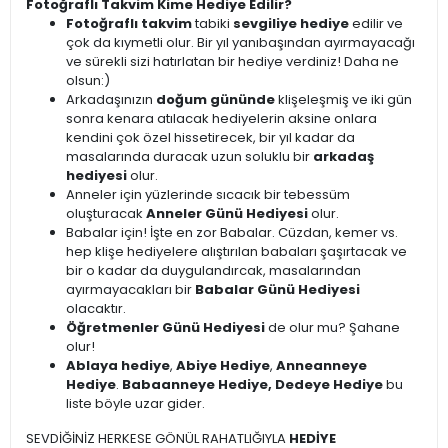
Fotoğraflı Takvim Kime Hediye Edilir?
Fotoğraflı takvim
tabiki
sevgiliye hediye
edilir ve
çok da kıymetli olur. Bir yıl yanıbaşından ayırmayacağı
ve sürekli sizi hatırlatan bir hediye verdiniz! Daha ne
olsun:)
Arkadaşınızın
doğum gününde
klişeleşmiş ve iki gün
sonra kenara atılacak hediyelerin aksine onlara
kendini çok özel hissetirecek, bir yıl kadar da
masalarında duracak uzun soluklu bir
arkadaş
hediyesi
olur.
Anneler için yüzlerinde sıcacık bir tebessüm
oluşturacak
Anneler Günü Hediyesi
olur.
Babalar için! İşte en zor Babalar. Cüzdan, kemer vs.
hep klişe hediyelere alıştırılan babaları şaşırtacak ve
bir o kadar da duygulandırcak, masalarından
ayırmayacakları bir
Babalar Günü Hediyesi
olacaktır.
Öğretmenler Günü Hediyesi
de olur mu? Şahane
olur!
Ablaya hediye
,
Abiye Hediye
,
Anneanneye
Hediye
.
Babaanneye Hediye, Dedeye Hediye
bu
liste böyle uzar gider.
SEVDİĞİNİZ HERKESE GÖNÜL RAHATLIĞIYLA
HEDİYE