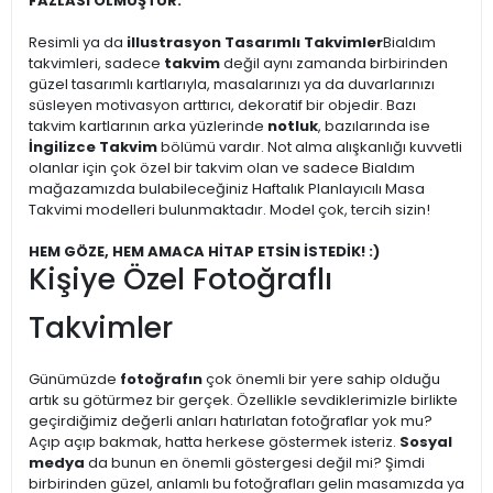
FAZLASI OLMUŞTUR.
Resimli ya da
illustrasyon Tasarımlı Takvimler
Bialdım
takvimleri, sadece
takvim
değil aynı zamanda birbirinden
güzel tasarımlı kartlarıyla, masalarınızı ya da duvarlarınızı
süsleyen motivasyon arttırıcı, dekoratif bir objedir. Bazı
takvim kartlarının arka yüzlerinde
notluk
, bazılarında ise
İngilizce Takvim
bölümü vardır. Not alma alışkanlığı kuvvetli
olanlar için çok özel bir takvim olan ve sadece Bialdım
mağazamızda bulabileceğiniz Haftalık Planlayıcılı Masa
Takvimi modelleri bulunmaktadır. Model çok, tercih sizin!
HEM GÖZE, HEM AMACA HİTAP ETSİN İSTEDİK! :)
Kişiye Özel Fotoğraflı
Takvimler
Günümüzde
fotoğrafın
çok önemli bir yere sahip olduğu
artık su götürmez bir gerçek. Özellikle sevdiklerimizle birlikte
geçirdiğimiz değerli anları hatırlatan fotoğraflar yok mu?
Açıp açıp bakmak, hatta herkese göstermek isteriz.
Sosyal
medya
da bunun en önemli göstergesi değil mi? Şimdi
birbirinden güzel, anlamlı bu fotoğrafları gelin masamızda ya