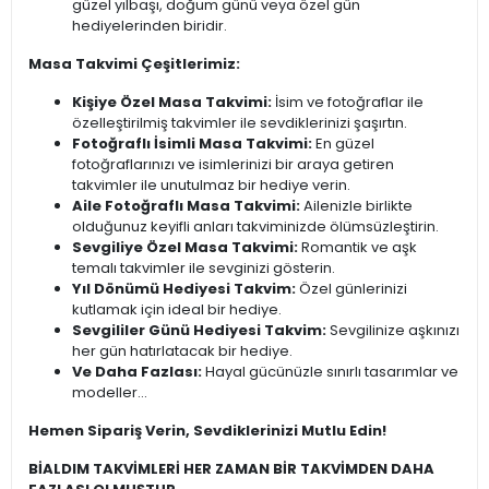
güzel yılbaşı, doğum günü veya özel gün
hediyelerinden biridir.
Masa Takvimi Çeşitlerimiz:
Kişiye Özel Masa Takvimi:
İsim ve fotoğraflar ile
özelleştirilmiş takvimler ile sevdiklerinizi şaşırtın.
Fotoğraflı İsimli Masa Takvimi:
En güzel
fotoğraflarınızı ve isimlerinizi bir araya getiren
takvimler ile unutulmaz bir hediye verin.
Aile Fotoğraflı Masa Takvimi:
Ailenizle birlikte
olduğunuz keyifli anları takviminizde ölümsüzleştirin.
Sevgiliye Özel Masa Takvimi:
Romantik ve aşk
temalı takvimler ile sevginizi gösterin.
Yıl Dönümü Hediyesi Takvim:
Özel günlerinizi
kutlamak için ideal bir hediye.
Sevgililer Günü Hediyesi Takvim:
Sevgilinize aşkınızı
her gün hatırlatacak bir hediye.
Ve Daha Fazlası:
Hayal gücünüzle sınırlı tasarımlar ve
modeller...
Hemen Sipariş Verin, Sevdiklerinizi Mutlu Edin!
BİALDIM TAKVİMLERİ HER ZAMAN BİR TAKVİMDEN DAHA