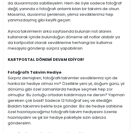
da duvarımızda sabitleyelim. Hem de öyle sadece fotoğraf
değil, yanında o fotoğrafı anlamlı kılan bir takvimi de olsun.
Masamız, duvarımız şenlensin, yılımız sevdiklerimiz hep
yanımızdaymış gibi keyifli geçsin.
Ayrıca takvimlerin arka sayfasında bulunan not alanını
kullanarak içinde bulunduğun döneme ait notlar alabilir ya
da kartpostal olarak sevdiklerine herhangi bir kutlama
mesajıyla gönderip sürpriz yapabilirsin.
KARTPOSTAL DÖNEMİ DEVAM EDİYOR!
Fotoğraflı Takvim Hediye
Sürpriz demişken, fotoğraflı takvimler sevdikleriniz için de
harika bir hediye olmaz mı? Özellikle yeni yıl, doğum günü, yıl
dönümü gibi özel zamanlarda hediye seçmek hep zor
olmuştur. Bu zorluğu ortadan kaldırmaya ne dersin? Yapman
gereken çok basit! Sadece 12 fotoğraf seç ve istediğin
Bialdım takvimini belirle bize gönder. Biz de hediye sahibine
özel hazırlayacağımız fotoğraflı takvim hediyesini özenle
hazırlayalım ve şık bir hediye paketiyle sizin adınıza
gönderelim.