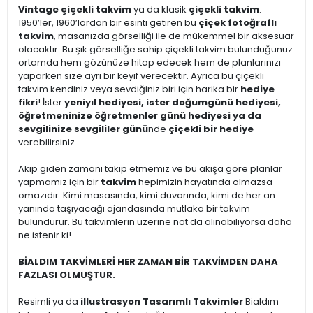
Vintage çiçekli takvim
ya da klasik
çiçekli takvim
.
1950’ler, 1960’lardan bir esinti getiren bu
çiçek fotoğraflı
takvim
, masanızda görselliği ile de mükemmel bir aksesuar
olacaktır. Bu şık görselliğe sahip çiçekli takvim bulunduğunuz
ortamda hem gözünüze hitap edecek hem de planlarınızı
yaparken size ayrı bir keyif verecektir. Ayrıca bu çiçekli
takvim kendiniz veya sevdiğiniz biri için harika bir
hediye
fikri
! İster
yeniyıl hediyesi, ister doğumgünü hediyesi,
öğretmeninize öğretmenler günü hediyesi ya da
sevgilinize sevgililer günü
nde
çiçekli bir hediye
verebilirsiniz.
Akıp giden zamanı takip etmemiz ve bu akışa göre planlar
yapmamız için bir
takvim
hepimizin hayatında olmazsa
omazıdır. Kimi masasında, kimi duvarında, kimi de her an
yanında taşıyacağı ajandasında mutlaka bir takvim
bulundurur. Bu takvimlerin üzerine not da alınabiliyorsa daha
ne istenir ki!
BİALDIM TAKVİMLERİ HER ZAMAN BİR TAKVİMDEN DAHA
FAZLASI OLMUŞTUR.
Resimli ya da
illustrasyon Tasarımlı Takvimler
Bialdım