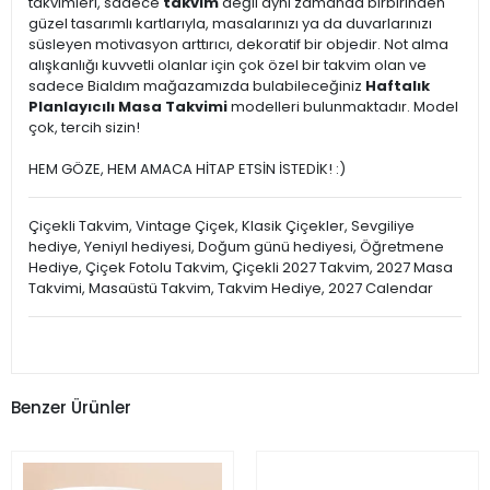
takvimleri, sadece
takvim
değil aynı zamanda birbirinden
güzel tasarımlı kartlarıyla, masalarınızı ya da duvarlarınızı
süsleyen motivasyon arttırıcı, dekoratif bir objedir. Not alma
alışkanlığı kuvvetli olanlar için çok özel bir takvim olan ve
sadece Bialdım mağazamızda bulabileceğiniz
Haftalık
Planlayıcılı Masa Takvimi
modelleri bulunmaktadır. Model
çok, tercih sizin!
HEM GÖZE, HEM AMACA HİTAP ETSİN İSTEDİK! :)
Çiçekli Takvim, Vintage Çiçek, Klasik Çiçekler, Sevgiliye
hediye, Yeniyıl hediyesi, Doğum günü hediyesi, Öğretmene
Hediye, Çiçek Fotolu Takvim, Çiçekli 2027 Takvim, 2027 Masa
Takvimi, Masaüstü Takvim, Takvim Hediye, 2027 Calendar
Benzer Ürünler