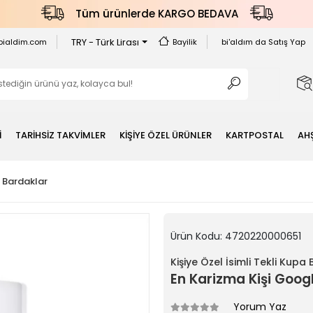
Tüm ürünlerde KARGO BEDAVA
TRY - Türk Lirası
bialdim.com
Bayilik
bi'aldım da Satış Yap
İ
TARİHSİZ TAKVİMLER
KİŞİYE ÖZEL ÜRÜNLER
KARTPOSTAL
AH
a Bardaklar
Ürün Kodu:
4720220000651
Kişiye Özel İsimli Tekli Kupa
En Karizma Kişi Goo
Yorum Yaz