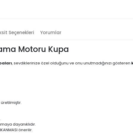
sit Seçenekleri
Yorumlar
rama Motoru Kupa
paları
, sevdiklerinize özel olduğunu ve onu unutmadığınızı gösteren
etilmiştir.
.
amaya dayanıklıdır.
IKANMASI önerilir.