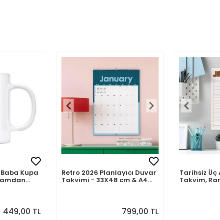
mli Baba Kupa
Retro 2026 Planlayıcı Duvar
Tarihsiz Üç 
abamdan
Takvimi - 33X48 cm & A4
Takvim, Ra
Takvim. Sonraki Ay
Takvim Seti
Önizlemeli
449,00 TL
799,00 TL