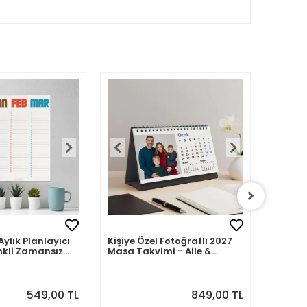
Aylık Planlayıcı
Kişiye Özel Fotoğraflı 2027
Kişiye 
nkli Zamansız
Masa Takvimi - Aile &
2027 M
Sevdiklerinizle 12 Ay Hatıra
Fotoğra
549,00 TL
849,00 TL