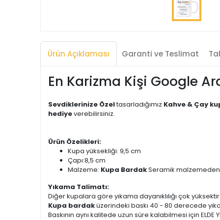
Ürün Açıklaması
Garanti ve Teslimat
Tak
En Karizma Kişi Google A
Sevdiklerinize Özel
tasarladığımız
Kahve & Çay ku
hediye
verebilirsiniz.
Ürün Özelikleri:
Kupa yüksekliği: 9,5 cm
Çapı:8,5 cm
Malzeme:
Kupa Bardak
Seramik malzemeden ür
Yıkama Talimatı:
Diğer kupalara göre yıkama dayanıklılığı çok yüksektir
Kupa bardak
üzerindeki baskı 40 - 80 derecede yık
Baskının aynı kalitede uzun süre kalabilmesi için ELDE Y