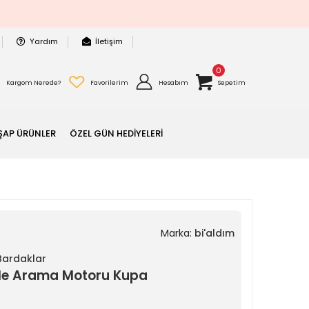
Yardım
İletişim
0
Kargom Nerede?
Favorilerim
Hesabım
Sepetim
ŞAP ÜRÜNLER
ÖZEL GÜN HEDİYELERİ
Marka:
bi'aldım
 Bardaklar
gle Arama Motoru Kupa