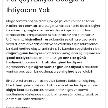
İhtiyacım Yok
Mağazamıza hoşgeldiniz. Çok çeşitli ve birbirinden farklı
harika tasarımlarla
ürettiğimiz, yüksek kalite baskılı
kişiye
özel isimli google arama motoru kupa
larımızı, tüm
aradıklarınızı karşılayacak özelliklerde sizlere sunuyoruz.
Ürünlerimizi
kişiselleştirerek
kendinize ait hale getirebilir
veya aileniz, arkadaşlarınız ve sevdikleriniz için mükemmel
bir özel
hediye
oluşturabilirsiniz. Bu kupalar sevdikleriniz için
doğum günü hediyesi
olabilirken,
sevgiliniz için
içimden
geldi hediyesi
olabilir. Anneniz için
anneler günü
hediyesi
, babanız için
babalar günü hediyesi
,
öğretmeniniz için
öğretmenler günü hediyesi
olabilirken
yeni işe başlayan bir dostunuza
yeni iş hediyesi
olabilir.
Bir süre kullanılıp sonrasında bir kenara kaldırılan alışılmış,
klasik
hediye
lerin dışında kalıcı ve
özel bir hediye
olabilen
kişiye özel
bu
kupalar
, sevdiklerinizin çay ve kahve
saatlerinde yüzlerinde sıcacık bir tebessüm oluşturacak ve
daima sizi hatırlatacaktır.