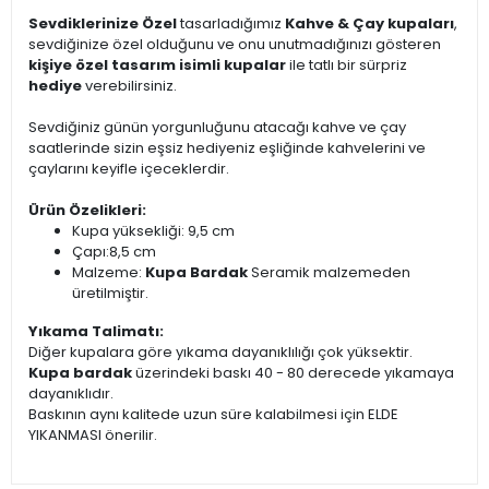
Sevdiklerinize Özel
tasarladığımız
Kahve & Çay kupaları
,
sevdiğinize özel olduğunu ve onu unutmadığınızı gösteren
kişiye özel tasarım isimli kupalar
ile tatlı bir sürpriz
hediye
verebilirsiniz.
Sevdiğiniz günün yorgunluğunu atacağı kahve ve çay
saatlerinde sizin eşsiz hediyeniz eşliğinde kahvelerini ve
çaylarını keyifle içeceklerdir.
Ürün Özelikleri:
Kupa yüksekliği: 9,5 cm
Çapı:8,5 cm
Malzeme:
Kupa Bardak
Seramik malzemeden
üretilmiştir.
Yıkama Talimatı:
Diğer kupalara göre yıkama dayanıklılığı çok yüksektir.
Kupa bardak
üzerindeki baskı 40 - 80 derecede yıkamaya
dayanıklıdır.
Baskının aynı kalitede uzun süre kalabilmesi için ELDE
YIKANMASI önerilir.