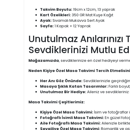
Takvim Boyutu:
19cm x 12cm, 13 yaprak
Kart Özelikleri:
350 GR Mat Kuşe Kağıt
Ayak:
Sıvamalı Mukavva Sert Ayak
Sayfa:
1 Kapak + 12 Yaprak
Unutulmaz Anılarınızı 
Sevdiklerinizi Mutlu Ed
Mağazamızda
, sevdiklerinize en özel hediyeyi verm
Neden Kişiye Özel Masa Takvimi Tercih Etmelisin
Her Anı Göz Önünde:
Sevdiklerinizle geçirdiğini
Masaya Şıklık Katan Tasarımlar:
Farklı boyut
Unutulmaz Bir Hediye:
Aileniz ve sevdikleriniz
Masa Takvimi Çeşitlerimiz:
Kişiye Özel Masa Takvimi:
İsim ve fotoğraflar il
Fotoğraflı İsimli Masa Takvimi:
En güzel fotoğ
Aile Fotoğraflı Masa Takvimi:
Ailenizle birlik
Sevgiliye Özel Masa Takvimi:
Romantik ve aşk 