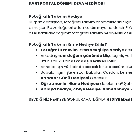
KARTPOSTAL DÖNEMİ DEVAM EDİYOR!
Fotoğraflı Takvim Hediye
Sürpriz demişken, fotoğraflı takvimler sevdikleriniz i
olmuştur. Bu zorluğu ortadan kaldırmaya ne dersin? Ya
özel hazırlayacağımız fotoğraflı takvim hediyesini özen
Fotoğraflı Takvim Kime Hediye Edilir?
Fotoğraflı takvim
tabiki
sevgiliye hediye
edil
Arkadaşınızın
doğum gününde
klişeleşmiş ve 
uzun soluklu bir
arkadaş hediyesi
olur.
Anneler için yüzlerinde sıcacık bir tebessüm ol
Babalar için! İşte en zor Babalar. Cüzdan, kemer
Babalar Günü Hediyesi
olacaktır.
Öğretmenler Günü Hediyesi
de olur mu? Şah
Ablaya hediye
,
Abiye Hediye
,
Anneanneye 
SEVDİĞİNİZ HERKESE GÖNÜL RAHATLIĞIYLA
HEDİYE
EDEBİL