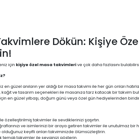
Takvimlere Dökün: Kişiye Öze
in!
eniz için
kişiye özel masa takvimleri
ve çok daha fazlasını bulabilirs
iz?
z en güzel anıların yer aldığı bir masa takvimi ile her gün onları hatırlay
, kağıt ve tasarım seçenekleri ile masanıza tarz katacak bir takvim bula
 için en güzel yılbaşı, doğum günü veya özel gün hediyelerinden biridir
e özelleştirilmiş takvimler ile sevdiklerinizi şaşırtın.
raflarınızı ve isimlerinizi bir araya getiren takvimler ile unutulmaz bir 
te olduğunuz keyifli anları takviminizde ölümsüzleştirin.
temalı takvimler ile sevginizi gösterin.