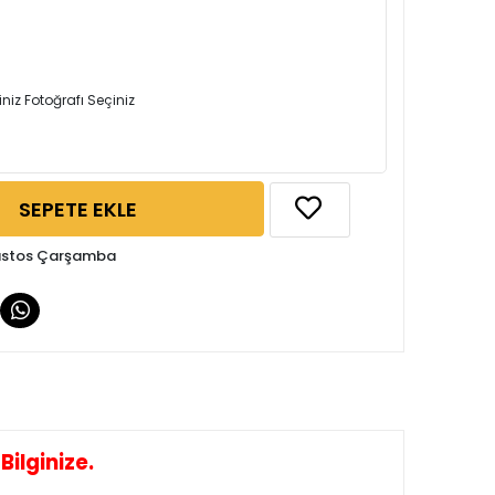
iniz Fotoğrafı Seçiniz
SEPETE EKLE
ğustos Çarşamba
ilginize.