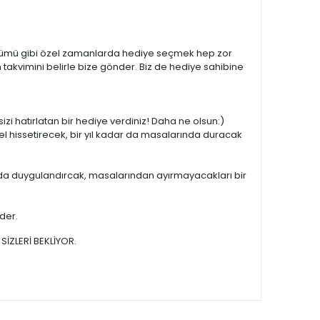
l dönümü gibi özel zamanlarda hediye seçmek hep zor
takvimini belirle bize gönder. Biz de hediye sahibine
sizi hatırlatan bir hediye verdiniz! Daha ne olsun:)
el hissetirecek, bir yıl kadar da masalarında duracak
ar da duygulandırcak, masalarından ayırmayacakları bir
ider.
SİZLERİ BEKLİYOR.