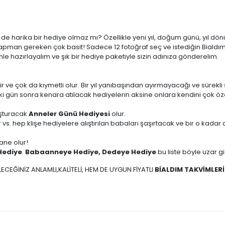
çin de harika bir hediye olmaz mı? Özellikle yeni yıl, doğum günü, yı
pman gereken çok basit! Sadece 12 fotoğraf seç ve istediğin Bialdım 
le hazırlayalım ve şık bir hediye paketiyle sizin adınıza gönderelim.
ir ve çok da kıymetli olur. Bir yıl yanıbaşından ayırmayacağı ve sürekli 
iki gün sonra kenara atılacak hediyelerin aksine onlara kendini çok öz
uşturacak
Anneler Günü Hediyesi
olur.
 vs. hep klişe hediyelere alıştırılan babaları şaşırtacak ve bir o kad
ane olur!
Hediye
.
Babaanneye Hediye, Dedeye Hediye
bu liste böyle uzar g
ECEĞİNİZ ANLAMLI,KALİTELİ, HEM DE UYGUN FİYATLI
BİALDIM TAKVİMLERİ