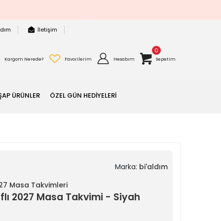
rdım
İletişim
0
Kargom Nerede?
Favorilerim
Hesabım
Sepetim
ŞAP ÜRÜNLER
ÖZEL GÜN HEDİYELERİ
Marka:
bi'aldım
027 Masa Takvimleri
aflı 2027 Masa Takvimi - Siyah