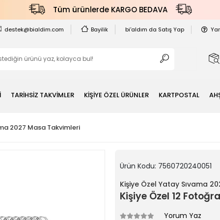
Tüm ürünlerde KARGO BEDAVA
destek@bialdim.com
Bayilik
bi'aldım da Satış Yap
Ya
İ
TARİHSİZ TAKVİMLER
KİŞİYE ÖZEL ÜRÜNLER
KARTPOSTAL
AH
ama 2027 Masa Takvimleri
Ürün Kodu:
7560720240051
Kişiye Özel Yatay Sıvama 2
Kişiye Özel 12 Fotoğr
Yorum Yaz