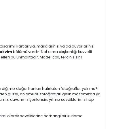
sarımlı kartlarıyla, masalarınızı ya da duvarlarınızı
Takvim
bölümü vardır. Not alma alışkanlığı kuvvetli
lleri bulunmaktadır. Model çok, tercih sizin!
irdiğimiz değerli anları hatırlatan fotoğraflar yok mu?
den güzel, anlamlı bu fotoğrafları gelin masamızda ya
mız, duvarımız şenlensin, yılımız sevdiklerimiz hep
stal olarak sevdiklerine herhangi bir kutlama