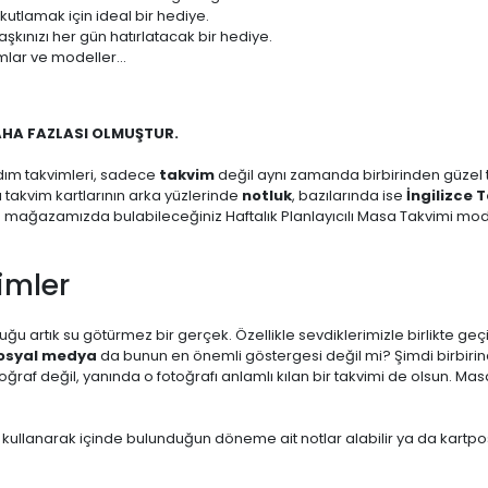
 kutlamak için ideal bir hediye.
aşkınızı her gün hatırlatacak bir hediye.
mlar ve modeller...
AHA FAZLASI OLMUŞTUR.
dım takvimleri, sadece
takvim
değil aynı zamanda birbirinden güzel ta
zı takvim kartlarının arka yüzlerinde
notluk
, bazılarında ise
İngilizce 
m mağazamızda bulabileceğiniz Haftalık Planlayıcılı Masa Takvimi mode
imler
ğu artık su götürmez bir gerçek. Özellikle sevdiklerimizle birlikte geç
osyal medya
da bunun en önemli göstergesi değil mi? Şimdi birbirin
af değil, yanında o fotoğrafı anlamlı kılan bir takvimi de olsun. Masa
 kullanarak içinde bulunduğun döneme ait notlar alabilir ya da kartpo