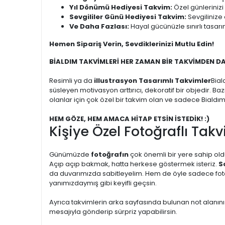
Yıl Dönümü Hediyesi Takvim:
Özel günlerinizi
Sevgililer Günü Hediyesi Takvim:
Sevgilinize 
Ve Daha Fazlası:
Hayal gücünüzle sınırlı tasarı
Hemen Sipariş Verin, Sevdiklerinizi Mutlu Edin!
BİALDIM TAKVİMLERİ HER ZAMAN BİR TAKVİMDEN D
Resimli ya da
illustrasyon Tasarımlı Takvimler
Bial
süsleyen motivasyon arttırıcı, dekoratif bir objedir. Ba
olanlar için çok özel bir takvim olan ve sadece Bialdı
HEM GÖZE, HEM AMACA HİTAP ETSİN İSTEDİK! :)
Kişiye Özel Fotoğraflı Takv
Günümüzde
fotoğrafın
çok önemli bir yere sahip oldu
Açıp açıp bakmak, hatta herkese göstermek isteriz.
S
da duvarımızda sabitleyelim. Hem de öyle sadece fotoğr
yanımızdaymış gibi keyifli geçsin.
Ayrıca takvimlerin arka sayfasında bulunan not alanını
mesajıyla gönderip sürpriz yapabilirsin.