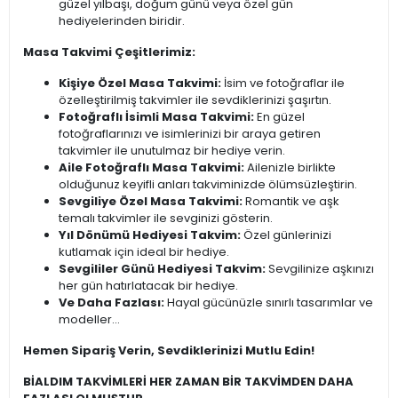
güzel yılbaşı, doğum günü veya özel gün
hediyelerinden biridir.
Masa Takvimi Çeşitlerimiz:
Kişiye Özel Masa Takvimi:
İsim ve fotoğraflar ile
özelleştirilmiş takvimler ile sevdiklerinizi şaşırtın.
Fotoğraflı İsimli Masa Takvimi:
En güzel
fotoğraflarınızı ve isimlerinizi bir araya getiren
takvimler ile unutulmaz bir hediye verin.
Aile Fotoğraflı Masa Takvimi:
Ailenizle birlikte
olduğunuz keyifli anları takviminizde ölümsüzleştirin.
Sevgiliye Özel Masa Takvimi:
Romantik ve aşk
temalı takvimler ile sevginizi gösterin.
Yıl Dönümü Hediyesi Takvim:
Özel günlerinizi
kutlamak için ideal bir hediye.
Sevgililer Günü Hediyesi Takvim:
Sevgilinize aşkınızı
her gün hatırlatacak bir hediye.
Ve Daha Fazlası:
Hayal gücünüzle sınırlı tasarımlar ve
modeller...
Hemen Sipariş Verin, Sevdiklerinizi Mutlu Edin!
BİALDIM TAKVİMLERİ HER ZAMAN BİR TAKVİMDEN DAHA