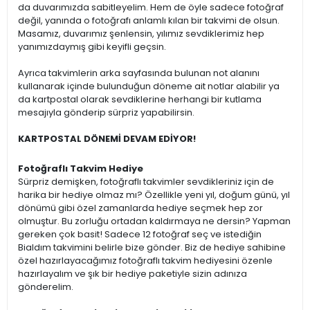
da duvarımızda sabitleyelim. Hem de öyle sadece fotoğraf
değil, yanında o fotoğrafı anlamlı kılan bir takvimi de olsun.
Masamız, duvarımız şenlensin, yılımız sevdiklerimiz hep
yanımızdaymış gibi keyifli geçsin.
Ayrıca takvimlerin arka sayfasında bulunan not alanını
kullanarak içinde bulunduğun döneme ait notlar alabilir ya
da kartpostal olarak sevdiklerine herhangi bir kutlama
mesajıyla gönderip sürpriz yapabilirsin.
KARTPOSTAL DÖNEMİ DEVAM EDİYOR!
Fotoğraflı Takvim Hediye
Sürpriz demişken, fotoğraflı takvimler sevdikleriniz için de
harika bir hediye olmaz mı? Özellikle yeni yıl, doğum günü, yıl
dönümü gibi özel zamanlarda hediye seçmek hep zor
olmuştur. Bu zorluğu ortadan kaldırmaya ne dersin? Yapman
gereken çok basit! Sadece 12 fotoğraf seç ve istediğin
Bialdım takvimini belirle bize gönder. Biz de hediye sahibine
özel hazırlayacağımız fotoğraflı takvim hediyesini özenle
hazırlayalım ve şık bir hediye paketiyle sizin adınıza
gönderelim.