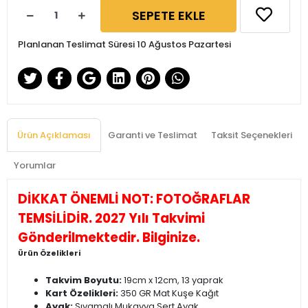
SEPETE EKLE
Planlanan Teslimat Süresi 10 Ağustos Pazartesi
Ürün Açıklaması
Garanti ve Teslimat
Taksit Seçenekleri
Yorumlar
DİKKAT ÖNEMLİ NOT: FOTOĞRAFLAR
TEMSİLİDİR. 2027 Yılı Takvimi
Gönderilmektedir. Bilginize.
Ürün Özelikleri
Takvim Boyutu:
19cm x 12cm, 13 yaprak
Kart Özelikleri:
350 GR Mat Kuşe Kağıt
Ayak:
Sıvamalı Mukavva Sert Ayak