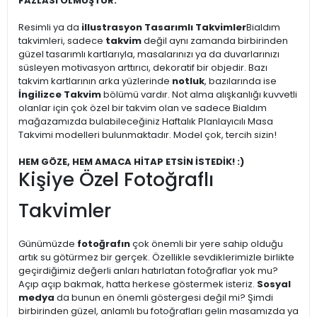
FAZLASI OLMUŞTUR.
Resimli ya da
illustrasyon Tasarımlı Takvimler
Bialdım
takvimleri, sadece
takvim
değil aynı zamanda birbirinden
güzel tasarımlı kartlarıyla, masalarınızı ya da duvarlarınızı
süsleyen motivasyon arttırıcı, dekoratif bir objedir. Bazı
takvim kartlarının arka yüzlerinde
notluk
, bazılarında ise
İngilizce Takvim
bölümü vardır. Not alma alışkanlığı kuvvetli
olanlar için çok özel bir takvim olan ve sadece Bialdım
mağazamızda bulabileceğiniz Haftalık Planlayıcılı Masa
Takvimi modelleri bulunmaktadır. Model çok, tercih sizin!
HEM GÖZE, HEM AMACA HİTAP ETSİN İSTEDİK! :)
Kişiye Özel Fotoğraflı
Takvimler
Günümüzde
fotoğrafın
çok önemli bir yere sahip olduğu
artık su götürmez bir gerçek. Özellikle sevdiklerimizle birlikte
geçirdiğimiz değerli anları hatırlatan fotoğraflar yok mu?
Açıp açıp bakmak, hatta herkese göstermek isteriz.
Sosyal
medya
da bunun en önemli göstergesi değil mi? Şimdi
birbirinden güzel, anlamlı bu fotoğrafları gelin masamızda ya