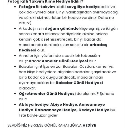
Fotoğraflı Takvim Kime Hediye Edilir?
Fotoğraflı takvim
tabiki
sevgiliye hediye
edilir ve
çok da kıymetli olur. Bir yıl yanıbaşından ayırmayacağı
ve sürekli sizi hatırlatan bir hediye verdiniz! Daha ne
olsun:)
Arkadaşınızın
doğum gününde
klişeleşmiş ve iki gün
sonra kenara atılacak hediyelerin aksine onlara
kendini çok özel hissetirecek, bir yıl kadar da
masalarında duracak uzun soluklu bir
arkadaş
hediyesi
olur.
Anneler için yüzlerinde sıcacık bir tebessüm
oluşturacak
Anneler Günü Hediyesi
olur.
Babalar için! İşte en zor Babalar. Cüzdan, kemer vs.
hep klişe hediyelere alıştırılan babaları şaşırtacak ve
bir o kadar da duygulandırcak, masalarından
ayırmayacakları bir
Babalar Günü Hediyesi
olacaktır.
Öğretmenler Günü Hediyesi
de olur mu? Şahane
olur!
Ablaya hediye
,
Abiye Hediye
,
Anneanneye
Hediye
.
Babaanneye Hediye, Dedeye Hediye
bu
liste böyle uzar gider.
SEVDİĞİNİZ HERKESE GÖNÜL RAHATLIĞIYLA
HEDİYE