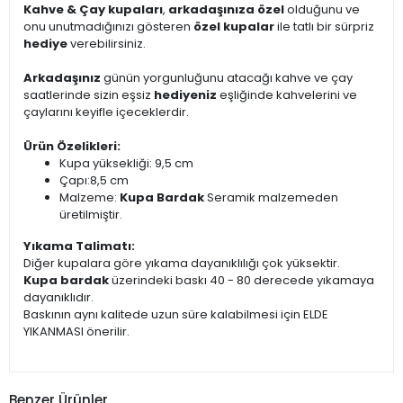
Kahve & Çay kupaları
,
arkadaşınıza özel
olduğunu ve
onu unutmadığınızı gösteren
özel kupalar
ile tatlı bir sürpriz
hediye
verebilirsiniz.
Arkadaşınız
günün yorgunluğunu atacağı kahve ve çay
saatlerinde sizin eşsiz
hediyeniz
eşliğinde kahvelerini ve
çaylarını keyifle içeceklerdir.
Ürün Özelikleri:
Kupa yüksekliği: 9,5 cm
Çapı:8,5 cm
Malzeme:
Kupa Bardak
Seramik malzemeden
üretilmiştir.
Yıkama Talimatı:
Diğer kupalara göre yıkama dayanıklılığı çok yüksektir.
Kupa bardak
üzerindeki baskı 40 - 80 derecede yıkamaya
dayanıklıdır.
Baskının aynı kalitede uzun süre kalabilmesi için ELDE
YIKANMASI önerilir.
Benzer Ürünler