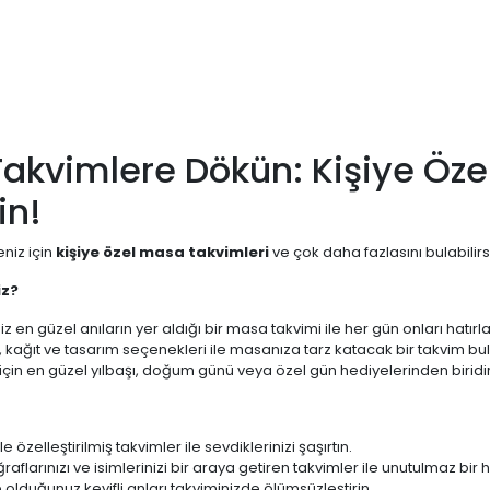
Takvimlere Dökün: Kişiye Öze
in!
eniz için
kişiye özel masa takvimleri
ve çok daha fazlasını bulabilirs
iz?
z en güzel anıların yer aldığı bir masa takvimi ile her gün onları hatırlay
, kağıt ve tasarım seçenekleri ile masanıza tarz katacak bir takvim bula
 için en güzel yılbaşı, doğum günü veya özel gün hediyelerinden biridir
e özelleştirilmiş takvimler ile sevdiklerinizi şaşırtın.
raflarınızı ve isimlerinizi bir araya getiren takvimler ile unutulmaz bir 
te olduğunuz keyifli anları takviminizde ölümsüzleştirin.