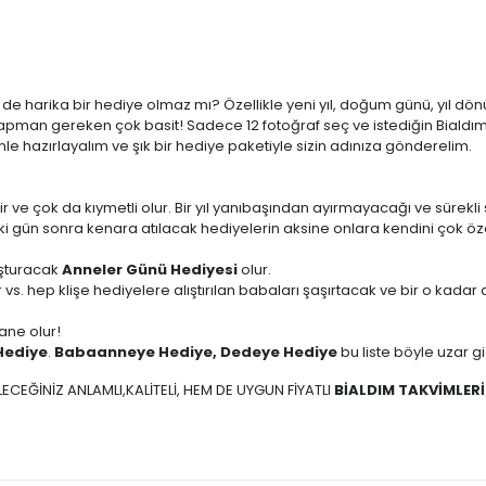
çin de harika bir hediye olmaz mı? Özellikle yeni yıl, doğum günü, yı
pman gereken çok basit! Sadece 12 fotoğraf seç ve istediğin Bialdım 
le hazırlayalım ve şık bir hediye paketiyle sizin adınıza gönderelim.
ir ve çok da kıymetli olur. Bir yıl yanıbaşından ayırmayacağı ve sürekli 
iki gün sonra kenara atılacak hediyelerin aksine onlara kendini çok öz
uşturacak
Anneler Günü Hediyesi
olur.
 vs. hep klişe hediyelere alıştırılan babaları şaşırtacak ve bir o kad
ane olur!
Hediye
.
Babaanneye Hediye, Dedeye Hediye
bu liste böyle uzar g
ECEĞİNİZ ANLAMLI,KALİTELİ, HEM DE UYGUN FİYATLI
BİALDIM TAKVİMLERİ