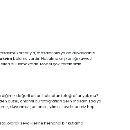
sarımlı kartlarıyla, masalarınızı ya da duvarlarınızı
Takvim
bölümü vardır. Not alma alışkanlığı kuvvetli
lleri bulunmaktadır. Model çok, tercih sizin!
irdiğimiz değerli anları hatırlatan fotoğraflar yok mu?
den güzel, anlamlı bu fotoğrafları gelin masamızda ya
mız, duvarımız şenlensin, yılımız sevdiklerimiz hep
stal olarak sevdiklerine herhangi bir kutlama