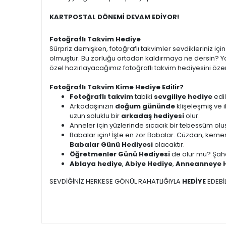
KARTPOSTAL DÖNEMİ DEVAM EDİYOR!
Fotoğraflı Takvim Hediye
Sürpriz demişken, fotoğraflı takvimler sevdikleriniz i
olmuştur. Bu zorluğu ortadan kaldırmaya ne dersin? Ya
özel hazırlayacağımız fotoğraflı takvim hediyesini özen
Fotoğraflı Takvim Kime Hediye Edilir?
Fotoğraflı takvim
tabiki
sevgiliye hediye
edil
Arkadaşınızın
doğum gününde
klişeleşmiş ve 
uzun soluklu bir
arkadaş hediyesi
olur.
Anneler için yüzlerinde sıcacık bir tebessüm ol
Babalar için! İşte en zor Babalar. Cüzdan, kemer
Babalar Günü Hediyesi
olacaktır.
Öğretmenler Günü Hediyesi
de olur mu? Şah
Ablaya hediye
,
Abiye Hediye
,
Anneanneye 
SEVDİĞİNİZ HERKESE GÖNÜL RAHATLIĞIYLA
HEDİYE
EDEBİL