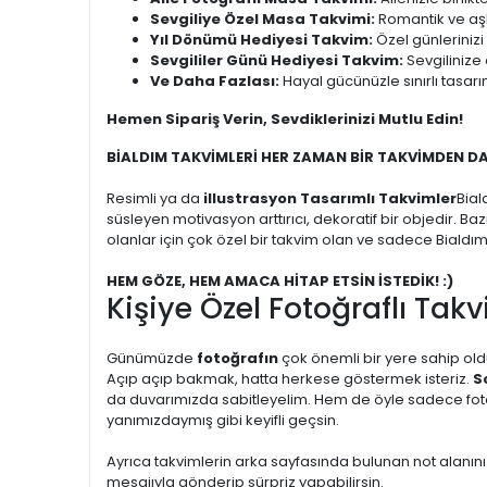
Sevgiliye Özel Masa Takvimi:
Romantik ve aşk 
Yıl Dönümü Hediyesi Takvim:
Özel günlerinizi
Sevgililer Günü Hediyesi Takvim:
Sevgilinize 
Ve Daha Fazlası:
Hayal gücünüzle sınırlı tasarı
Hemen Sipariş Verin, Sevdiklerinizi Mutlu Edin!
BİALDIM TAKVİMLERİ HER ZAMAN BİR TAKVİMDEN D
Resimli ya da
illustrasyon Tasarımlı Takvimler
Bial
süsleyen motivasyon arttırıcı, dekoratif bir objedir. Ba
olanlar için çok özel bir takvim olan ve sadece Bialdı
HEM GÖZE, HEM AMACA HİTAP ETSİN İSTEDİK! :)
Kişiye Özel Fotoğraflı Takv
Günümüzde
fotoğrafın
çok önemli bir yere sahip oldu
Açıp açıp bakmak, hatta herkese göstermek isteriz.
S
da duvarımızda sabitleyelim. Hem de öyle sadece fotoğr
yanımızdaymış gibi keyifli geçsin.
Ayrıca takvimlerin arka sayfasında bulunan not alanını
mesajıyla gönderip sürpriz yapabilirsin.