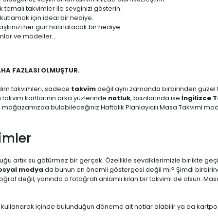
temalı takvimler ile sevginizi gösterin.
 kutlamak için ideal bir hediye.
aşkınızı her gün hatırlatacak bir hediye.
mlar ve modeller...
AHA FAZLASI OLMUŞTUR.
dım takvimleri, sadece
takvim
değil aynı zamanda birbirinden güzel ta
zı takvim kartlarının arka yüzlerinde
notluk
, bazılarında ise
İngilizce 
m mağazamızda bulabileceğiniz Haftalık Planlayıcılı Masa Takvimi mode
imler
ğu artık su götürmez bir gerçek. Özellikle sevdiklerimizle birlikte geç
osyal medya
da bunun en önemli göstergesi değil mi? Şimdi birbirin
af değil, yanında o fotoğrafı anlamlı kılan bir takvimi de olsun. Masa
 kullanarak içinde bulunduğun döneme ait notlar alabilir ya da kartpo