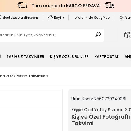
Tüm ürünlerde KARGO BEDAVA
destek@bialdim.com
Bayilik
bi'aldım da Satış Yap
Ya
İ
TARİHSİZ TAKVİMLER
KİŞİYE ÖZEL ÜRÜNLER
KARTPOSTAL
AH
ama 2027 Masa Takvimleri
Ürün Kodu:
7560720240061
Kişiye Özel Yatay Sıvama 2
Kişiye Özel Fotoğraf
Takvimi