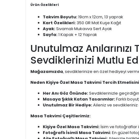
Ürün Özelikleri
Takvim Boyutu:
19cm x 12cm, 13 yaprak
Kart Özelikleri:
350 GR Mat Kuşe Kağıt
Ayak:
Sıvamalı Mukavva Sert Ayak
Sayfa:
1 Kapak + 12 Yaprak
Unutulmaz Anılarınızı 
Sevdiklerinizi Mutlu Ed
Mağazamızda
, sevdiklerinize en özel hediyeyi verm
Neden Kişiye Özel Masa Takvimi Tercih Etmelisin
Her Anı Göz Önünde:
Sevdiklerinizle geçirdiğini
Masaya Şıklık Katan Tasarımlar:
Farklı boyut
Unutulmaz Bir Hediye:
Aileniz ve sevdikleriniz
Masa Takvimi Çeşitlerimiz:
Kişiye Özel Masa Takvimi:
İsim ve fotoğraflar il
Fotoğraflı İsimli Masa Takvimi:
En güzel fotoğ
Aile Fotoğraflı Masa Takvimi:
Ailenizle birlik