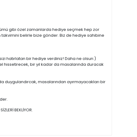
l dönümü gibi özel zamanlarda hediye seçmek hep zor
takvimini belirle bize gönder. Biz de hediye sahibine
sizi hatırlatan bir hediye verdiniz! Daha ne olsun:)
el hissetirecek, bir yıl kadar da masalarında duracak
ar da duygulandırcak, masalarından ayırmayacakları bir
ider.
SİZLERİ BEKLİYOR.