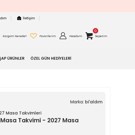
rdım
İletişim
0
Kargom Nerede?
Favorilerim
Hesabım
Sepetim
ŞAP ÜRÜNLER
ÖZEL GÜN HEDİYELERİ
Marka:
bi'aldım
027 Masa Takvimleri
lı Masa Takvimi - 2027 Masa