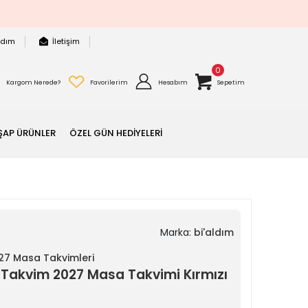
rdım
İletişim
0
Kargom Nerede?
Favorilerim
Hesabım
Sepetim
ŞAP ÜRÜNLER
ÖZEL GÜN HEDİYELERİ
Marka:
bi'aldım
027 Masa Takvimleri
lı Takvim 2027 Masa Takvimi Kırmızı