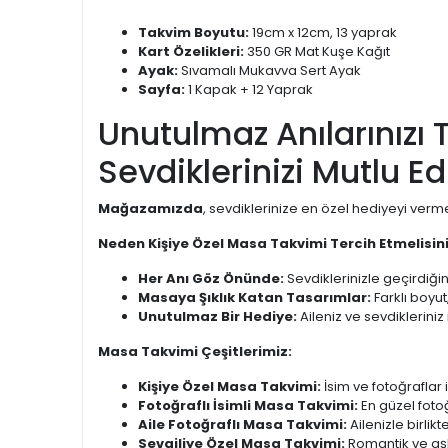
Takvim Boyutu:
19cm x 12cm, 13 yaprak
Kart Özelikleri:
350 GR Mat Kuşe Kağıt
Ayak:
Sıvamalı Mukavva Sert Ayak
Sayfa:
1 Kapak + 12 Yaprak
Unutulmaz Anılarınızı 
Sevdiklerinizi Mutlu Ed
Mağazamızda
, sevdiklerinize en özel hediyeyi verm
Neden Kişiye Özel Masa Takvimi Tercih Etmelisin
Her Anı Göz Önünde:
Sevdiklerinizle geçirdiğini
Masaya Şıklık Katan Tasarımlar:
Farklı boyut
Unutulmaz Bir Hediye:
Aileniz ve sevdikleriniz
Masa Takvimi Çeşitlerimiz:
Kişiye Özel Masa Takvimi:
İsim ve fotoğraflar il
Fotoğraflı İsimli Masa Takvimi:
En güzel fotoğ
Aile Fotoğraflı Masa Takvimi:
Ailenizle birlik
Sevgiliye Özel Masa Takvimi:
Romantik ve aşk 