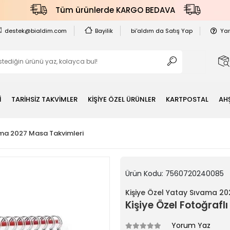
Tüm ürünlerde KARGO BEDAVA
destek@bialdim.com
Bayilik
bi'aldım da Satış Yap
Ya
İ
TARİHSİZ TAKVİMLER
KİŞİYE ÖZEL ÜRÜNLER
KARTPOSTAL
AH
ama 2027 Masa Takvimleri
Ürün Kodu:
7560720240085
Kişiye Özel Yatay Sıvama 2
Kişiye Özel Fotoğraf
Yorum Yaz