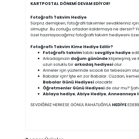
KARTPOSTAL DÖNEMİ DEVAM EDİYOR!
Fotoğraflı Takvim Hediye
Sürpriz demişken, fotoğraflı takvimler sevdikleriniz i
olmuştur. Bu zorluğu ortadan kaldırmaya ne dersin? Ya
özel hazırlayacağımız fotoğraflı takvim hediyesini özen
Fotoğraflı Takvim Kime Hediye Edilir?
Fotoğraflı takvim
tabiki
sevgiliye hediye
edil
Arkadaşınızın
doğum gününde
klişeleşmiş ve 
uzun soluklu bir
arkadaş hediyesi
olur.
Anneler için yüzlerinde sıcacık bir tebessüm ol
Babalar için! İşte en zor Babalar. Cüzdan, kemer
Babalar Günü Hediyesi
olacaktır.
Öğretmenler Günü Hediyesi
de olur mu? Şah
Ablaya hediye
,
Abiye Hediye
,
Anneanneye 
SEVDİĞİNİZ HERKESE GÖNÜL RAHATLIĞIYLA
HEDİYE
EDEBİL