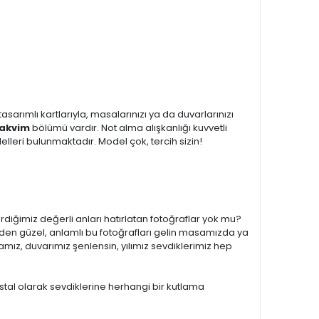
sarımlı kartlarıyla, masalarınızı ya da duvarlarınızı
Takvim
bölümü vardır. Not alma alışkanlığı kuvvetli
lleri bulunmaktadır. Model çok, tercih sizin!
irdiğimiz değerli anları hatırlatan fotoğraflar yok mu?
den güzel, anlamlı bu fotoğrafları gelin masamızda ya
mız, duvarımız şenlensin, yılımız sevdiklerimiz hep
stal olarak sevdiklerine herhangi bir kutlama