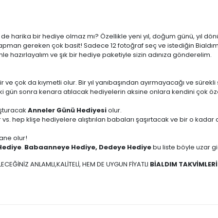
çin de harika bir hediye olmaz mı? Özellikle yeni yıl, doğum günü, yı
pman gereken çok basit! Sadece 12 fotoğraf seç ve istediğin Bialdım 
le hazırlayalım ve şık bir hediye paketiyle sizin adınıza gönderelim.
ir ve çok da kıymetli olur. Bir yıl yanıbaşından ayırmayacağı ve sürekli 
iki gün sonra kenara atılacak hediyelerin aksine onlara kendini çok öz
uşturacak
Anneler Günü Hediyesi
olur.
 vs. hep klişe hediyelere alıştırılan babaları şaşırtacak ve bir o kad
ane olur!
Hediye
.
Babaanneye Hediye, Dedeye Hediye
bu liste böyle uzar g
ECEĞİNİZ ANLAMLI,KALİTELİ, HEM DE UYGUN FİYATLI
BİALDIM TAKVİMLERİ