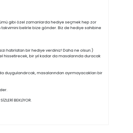
l dönümü gibi özel zamanlarda hediye seçmek hep zor
takvimini belirle bize gönder. Biz de hediye sahibine
sizi hatırlatan bir hediye verdiniz! Daha ne olsun:)
el hissetirecek, bir yıl kadar da masalarında duracak
ar da duygulandırcak, masalarından ayırmayacakları bir
ider.
SİZLERİ BEKLİYOR.