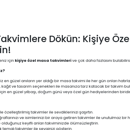
Takvimlere Dökün: Kişiye Öze
in!
eniz için
kişiye özel masa takvimleri
ve çok daha fazlasını bulabilirs
iz?
z en güzel anıların yer aldığı bir masa takvimi ile her gün onları hatırlay
, kağıt ve tasarım seçenekleri ile masanıza tarz katacak bir takvim bula
 için en güzel yılbaşı, doğum günü veya özel gün hediyelerinden biridir
e özelleştirilmiş takvimler ile sevdiklerinizi şaşırtın.
raflarınızı ve isimlerinizi bir araya getiren takvimler ile unutulmaz bir 
te olduğunuz keyifli anları takviminizde ölümsüzleştirin.
temalı takvimler ile sevginizi gösterin.