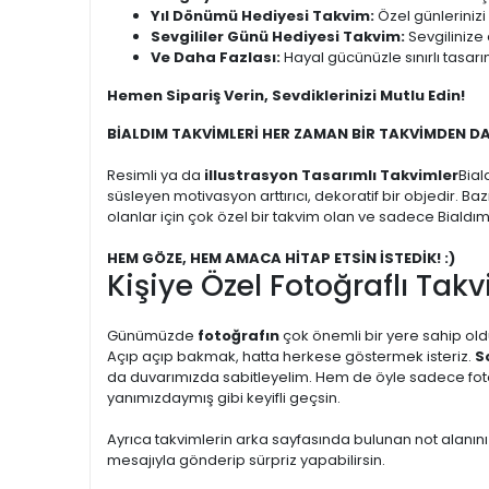
Yıl Dönümü Hediyesi Takvim:
Özel günlerinizi
Sevgililer Günü Hediyesi Takvim:
Sevgilinize 
Ve Daha Fazlası:
Hayal gücünüzle sınırlı tasarı
Hemen Sipariş Verin, Sevdiklerinizi Mutlu Edin!
BİALDIM TAKVİMLERİ HER ZAMAN BİR TAKVİMDEN D
Resimli ya da
illustrasyon Tasarımlı Takvimler
Bial
süsleyen motivasyon arttırıcı, dekoratif bir objedir. Ba
olanlar için çok özel bir takvim olan ve sadece Bialdı
HEM GÖZE, HEM AMACA HİTAP ETSİN İSTEDİK! :)
Kişiye Özel Fotoğraflı Takv
Günümüzde
fotoğrafın
çok önemli bir yere sahip oldu
Açıp açıp bakmak, hatta herkese göstermek isteriz.
S
da duvarımızda sabitleyelim. Hem de öyle sadece fotoğr
yanımızdaymış gibi keyifli geçsin.
Ayrıca takvimlerin arka sayfasında bulunan not alanını
mesajıyla gönderip sürpriz yapabilirsin.