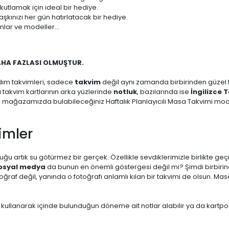
 kutlamak için ideal bir hediye.
aşkınızı her gün hatırlatacak bir hediye.
mlar ve modeller...
AHA FAZLASI OLMUŞTUR.
dım takvimleri, sadece
takvim
değil aynı zamanda birbirinden güzel ta
zı takvim kartlarının arka yüzlerinde
notluk
, bazılarında ise
İngilizce 
m mağazamızda bulabileceğiniz Haftalık Planlayıcılı Masa Takvimi mode
imler
ğu artık su götürmez bir gerçek. Özellikle sevdiklerimizle birlikte geç
osyal medya
da bunun en önemli göstergesi değil mi? Şimdi birbirin
af değil, yanında o fotoğrafı anlamlı kılan bir takvimi de olsun. Masa
 kullanarak içinde bulunduğun döneme ait notlar alabilir ya da kartpo