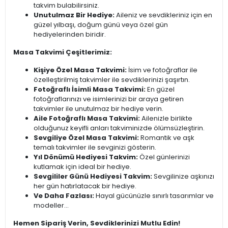
takvim bulabilirsiniz.
Unutulmaz Bir Hediye:
Aileniz ve sevdikleriniz için en
güzel yılbaşı, doğum günü veya özel gün
hediyelerinden biridir.
Masa Takvimi Çeşitlerimiz:
Kişiye Özel Masa Takvimi:
İsim ve fotoğraflar ile
özelleştirilmiş takvimler ile sevdiklerinizi şaşırtın.
Fotoğraflı İsimli Masa Takvimi:
En güzel
fotoğraflarınızı ve isimlerinizi bir araya getiren
takvimler ile unutulmaz bir hediye verin.
Aile Fotoğraflı Masa Takvimi:
Ailenizle birlikte
olduğunuz keyifli anları takviminizde ölümsüzleştirin.
Sevgiliye Özel Masa Takvimi:
Romantik ve aşk
temalı takvimler ile sevginizi gösterin.
Yıl Dönümü Hediyesi Takvim:
Özel günlerinizi
kutlamak için ideal bir hediye.
Sevgililer Günü Hediyesi Takvim:
Sevgilinize aşkınızı
her gün hatırlatacak bir hediye.
Ve Daha Fazlası:
Hayal gücünüzle sınırlı tasarımlar ve
modeller...
Hemen Sipariş Verin, Sevdiklerinizi Mutlu Edin!