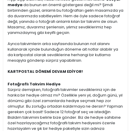
medya
da bunun en önemli göstergesi değil mi? Şimdi
birbirinden güzel, anlamlı bu fotoğrafları gelin masamızda ya
da duvarımızda sabitleyelim. Hem de öyle sadece fotoğraf
değil, yanında o fotoğrafı anlamlı kılan bir takvimi de olsun.
Masamız, duvarımız şenlensin, yılımız sevdiklerimiz hep
yanımızdaymış gibi keyifli geçsin.
Ayrıca takvimlerin arka sayfasında bulunan not alanını
kullanarak içinde bulunduğun döneme ait notlar alabilir ya
da kartpostal olarak sevdiklerine herhangi bir kutlama
mesajıyla gönderip sürpriz yapabilirsin.
KARTPOSTAL DÖNEMİ DEVAM EDİYOR!
Fotoğraflı Takvim Hediye
Sürpriz demişken, fotoğraflı takvimler sevdikleriniz için de
harika bir hediye olmaz mı? Özellikle yeni yıl, doğum günü, yıl
dönümü gibi özel zamanlarda hediye seçmek hep zor
olmuştur. Bu zorluğu ortadan kaldırmaya ne dersin? Yapman
gereken çok basit! Sadece 12 fotoğraf seç ve istediğin
Bialdım takvimini belirle bize gönder. Biz de hediye sahibine
özel hazırlayacağımız fotoğraflı takvim hediyesini özenle
hazırlayalım ve şık bir hediye paketiyle sizin adınıza