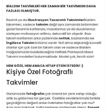
BİALDIM TAKVİMLERİ HER ZAMAN BİR TAKVİMDEN DAHA
FAZLASI OLMUŞTUR.
Resimli ya da
illustrasyon Tasarımlı Takvimler
Bialdım
takvimleri, sadece
takvim
değil aynı zamanda birbirinden
güzel tasarımlı kartlarıyla, masalarınızı ya da duvarlarınızı
süsleyen motivasyon arttırıcı, dekoratif bir objedir. Bazı
takvim kartlarının arka yüzlerinde
notluk
, bazılarında ise
İngilizce Takvim
bölümü vardır. Not alma alışkanlığı kuvvetli
olanlar için çok özel bir takvim olan ve sadece Bialdım
mağazamızda bulabileceğiniz Haftalık Planlayıcılı Masa
Takvimi modelleri bulunmaktadır. Model çok, tercih sizin!
HEM GÖZE, HEM AMACA HİTAP ETSİN İSTEDİK! :)
Kişiye Özel Fotoğraflı
Takvimler
Günümüzde
fotoğrafın
çok önemli bir yere sahip olduğu
artık su götürmez bir gerçek. Özellikle sevdiklerimizle birlikte
geçirdiğimiz değerli anları hatırlatan fotoğraflar yok mu?
Açıp açıp bakmak, hatta herkese göstermek isteriz.
Sosyal