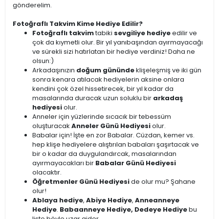
gönderelim.
Fotoğraflı Takvim Kime Hediye Edilir?
Fotoğraflı takvim
tabiki
sevgiliye hediye
edilir ve
çok da kıymetli olur. Bir yıl yanıbaşından ayırmayacağı
ve sürekli sizi hatırlatan bir hediye verdiniz! Daha ne
olsun:)
Arkadaşınızın
doğum gününde
klişeleşmiş ve iki gün
sonra kenara atılacak hediyelerin aksine onlara
kendini çok özel hissetirecek, bir yıl kadar da
masalarında duracak uzun soluklu bir
arkadaş
hediyesi
olur.
Anneler için yüzlerinde sıcacık bir tebessüm
oluşturacak
Anneler Günü Hediyesi
olur.
Babalar için! İşte en zor Babalar. Cüzdan, kemer vs.
hep klişe hediyelere alıştırılan babaları şaşırtacak ve
bir o kadar da duygulandırcak, masalarından
ayırmayacakları bir
Babalar Günü Hediyesi
olacaktır.
Öğretmenler Günü Hediyesi
de olur mu? Şahane
olur!
Ablaya hediye
,
Abiye Hediye
,
Anneanneye
Hediye
.
Babaanneye Hediye, Dedeye Hediye
bu
liste böyle uzar gider.