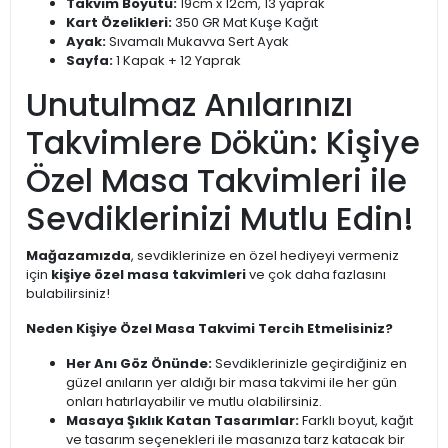
Takvim Boyutu:
19cm x 12cm, 13 yaprak
Kart Özelikleri:
350 GR Mat Kuşe Kağıt
Ayak:
Sıvamalı Mukavva Sert Ayak
Sayfa:
1 Kapak + 12 Yaprak
Unutulmaz Anılarınızı
Takvimlere Dökün: Kişiye
Özel Masa Takvimleri ile
Sevdiklerinizi Mutlu Edin!
Mağazamızda
, sevdiklerinize en özel hediyeyi vermeniz
için
kişiye özel masa takvimleri
ve çok daha fazlasını
bulabilirsiniz!
Neden Kişiye Özel Masa Takvimi Tercih Etmelisiniz?
Her Anı Göz Önünde:
Sevdiklerinizle geçirdiğiniz en
güzel anıların yer aldığı bir masa takvimi ile her gün
onları hatırlayabilir ve mutlu olabilirsiniz.
Masaya Şıklık Katan Tasarımlar:
Farklı boyut, kağıt
ve tasarım seçenekleri ile masanıza tarz katacak bir