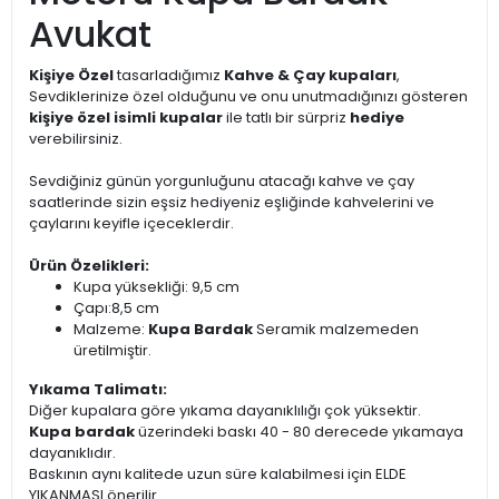
Avukat
Kişiye Özel
tasarladığımız
Kahve & Çay kupaları
,
Sevdiklerinize özel olduğunu ve onu unutmadığınızı gösteren
kişiye özel isimli kupalar
ile tatlı bir sürpriz
hediye
verebilirsiniz.
Sevdiğiniz günün yorgunluğunu atacağı kahve ve çay
saatlerinde sizin eşsiz hediyeniz eşliğinde kahvelerini ve
çaylarını keyifle içeceklerdir.
Ürün Özelikleri:
Kupa yüksekliği: 9,5 cm
Çapı:8,5 cm
Malzeme:
Kupa Bardak
Seramik malzemeden
üretilmiştir.
Yıkama Talimatı:
Diğer kupalara göre yıkama dayanıklılığı çok yüksektir.
Kupa bardak
üzerindeki baskı 40 - 80 derecede yıkamaya
dayanıklıdır.
Baskının aynı kalitede uzun süre kalabilmesi için ELDE
YIKANMASI önerilir.