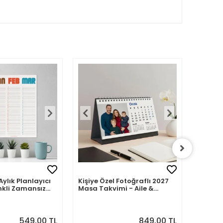
Aylık Planlayıcı
Kişiye Özel Fotoğraflı 2027
Kişiye 
nkli Zamansız
Masa Takvimi - Aile &
2027 M
Sevdiklerinizle 12 Ay Hatıra
Fotoğra
549,00 TL
849,00 TL