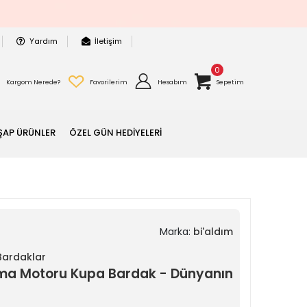
Yardım
İletişim
0
Kargom Nerede?
Favorilerim
Hesabım
Sepetim
ŞAP ÜRÜNLER
ÖZEL GÜN HEDİYELERİ
Marka:
bi'aldım
 Bardaklar
rama Motoru Kupa Bardak - Dünyanın