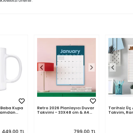
IKANMASI önerilir.
mli Baba Kupa
Retro 2026 Planlayıcı Duvar
Tarihsiz Üç 
abamdan
Takvimi - 33X48 cm & A4
Takvim, Ra
Takvim. Sonraki Ay
Takvim Seti
Önizlemeli
449,00 TL
799,00 TL