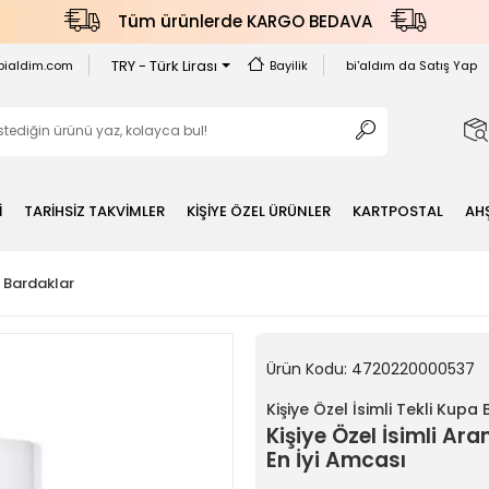
Tüm ürünlerde KARGO BEDAVA
TRY - Türk Lirası
bialdim.com
Bayilik
bi'aldım da Satış Yap
İ
TARİHSİZ TAKVİMLER
KİŞİYE ÖZEL ÜRÜNLER
KARTPOSTAL
AH
a Bardaklar
Ürün Kodu:
4720220000537
Kişiye Özel İsimli Tekli Kupa
Kişiye Özel İsimli A
En İyi Amcası