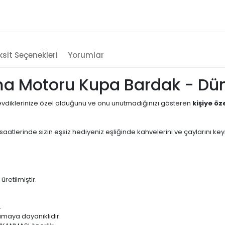
sit Seçenekleri
Yorumlar
ama Motoru Kupa Bardak - Dü
evdiklerinize özel olduğunu ve onu unutmadığınızı gösteren
kişiye öz
tlerinde sizin eşsiz hediyeniz eşliğinde kahvelerini ve çaylarını keyif
etilmiştir.
.
amaya dayanıklıdır.