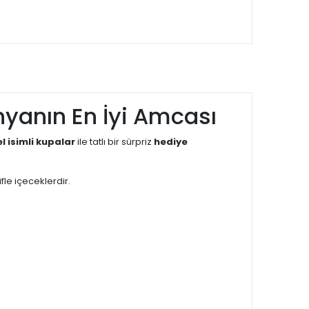
nyanın En İyi Amcası
el isimli kupalar
ile tatlı bir sürpriz
hediye
le içeceklerdir.