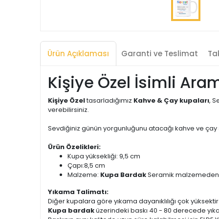
Ürün Açıklaması
Garanti ve Teslimat
Tak
Kişiye Özel İsimli Ar
Kişiye Özel
tasarladığımız
Kahve & Çay kupaları
, S
verebilirsiniz.
Sevdiğiniz günün yorgunluğunu atacağı kahve ve çay saa
Ürün Özelikleri:
Kupa yüksekliği: 9,5 cm
Çapı:8,5 cm
Malzeme:
Kupa Bardak
Seramik malzemeden ür
Yıkama Talimatı:
Diğer kupalara göre yıkama dayanıklılığı çok yüksektir
Kupa bardak
üzerindeki baskı 40 - 80 derecede yık