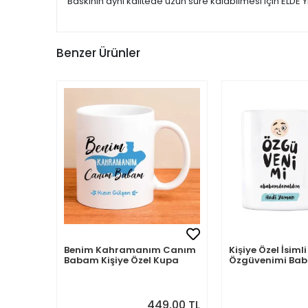
Baskının aynı kalitede uzun süre kalabilmesi için ELDE Y
Benzer Ürünler
Benim Kahramanım Canım
Kişiye Özel İsi
Babam Kişiye Özel Kupa
Özgüvenimi B
Aldım
449,00 TL