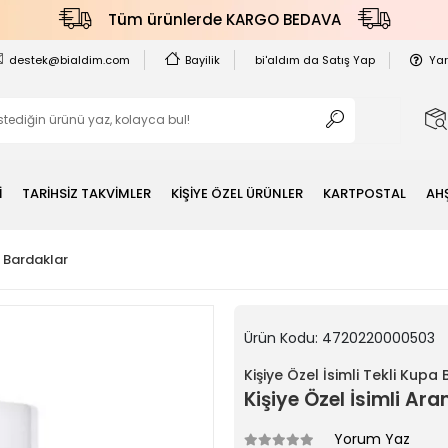
Tüm ürünlerde KARGO BEDAVA
destek@bialdim.com
Bayilik
bi'aldım da Satış Yap
Ya
İ
TARİHSİZ TAKVİMLER
KİŞİYE ÖZEL ÜRÜNLER
KARTPOSTAL
AH
a Bardaklar
Ürün Kodu:
4720220000503
Kişiye Özel İsimli Tekli Kupa
Kişiye Özel İsimli A
Yorum Yaz