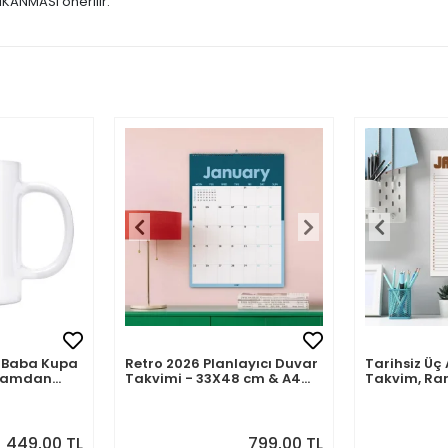
IKANMASI önerilir.
mli Baba Kupa
Retro 2026 Planlayıcı Duvar
Tarihsiz Üç 
abamdan
Takvimi - 33X48 cm & A4
Takvim, Ra
Takvim. Sonraki Ay
Takvim Seti
Önizlemeli
449,00 TL
799,00 TL