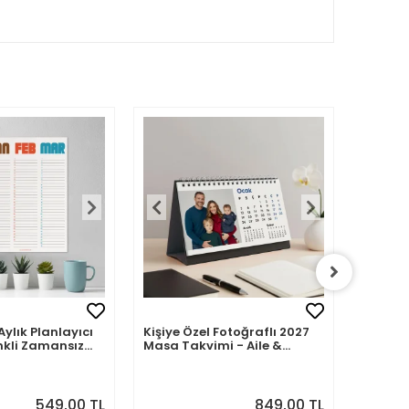
Aylık Planlayıcı
Kişiye Özel Fotoğraflı 2027
Kişiye 
nkli Zamansız
Masa Takvimi - Aile &
2027 M
Sevdiklerinizle 12 Ay Hatıra
Fotoğra
549,00 TL
849,00 TL