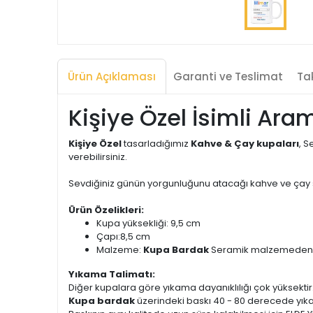
Ürün Açıklaması
Garanti ve Teslimat
Tak
Kişiye Özel İsimli Ar
Kişiye Özel
tasarladığımız
Kahve & Çay kupaları
, S
verebilirsiniz.
Sevdiğiniz günün yorgunluğunu atacağı kahve ve çay saa
Ürün Özelikleri:
Kupa yüksekliği: 9,5 cm
Çapı:8,5 cm
Malzeme:
Kupa Bardak
Seramik malzemeden ür
Yıkama Talimatı:
Diğer kupalara göre yıkama dayanıklılığı çok yüksektir
Kupa bardak
üzerindeki baskı 40 - 80 derecede yık