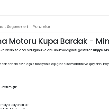
sit Seçenekleri
Yorumlar
ama Motoru Kupa Bardak - Mi
evdiklerinize özel olduğunu ve onu unutmadığınızı gösteren
kişiye öz
tlerinde sizin eşsiz hediyeniz eşliğinde kahvelerini ve çaylarını keyif
etilmiştir.
.
amaya dayanıklıdır.