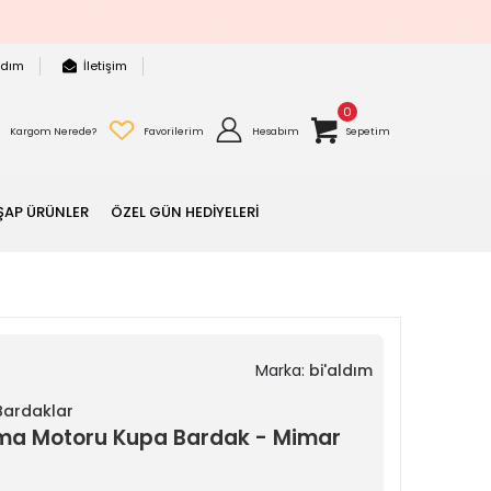
rdım
İletişim
0
Kargom Nerede?
Favorilerim
Hesabım
Sepetim
ŞAP ÜRÜNLER
ÖZEL GÜN HEDİYELERİ
Marka:
bi'aldım
 Bardaklar
rama Motoru Kupa Bardak - Mimar