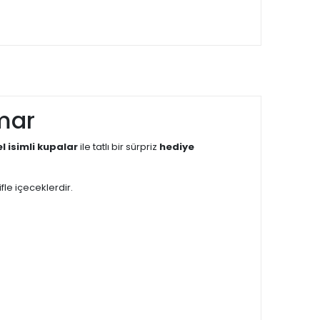
mar
el isimli kupalar
ile tatlı bir sürpriz
hediye
le içeceklerdir.