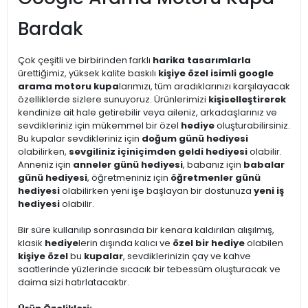
Bardak
Çok çeşitli ve birbirinden farklı
harika tasarımlarla
ürettiğimiz, yüksek kalite baskılı
kişiye özel isimli google
arama motoru kupa
larımızı, tüm aradıklarınızı karşılayacak
özelliklerde sizlere sunuyoruz. Ürünlerimizi
kişiselleştirerek
kendinize ait hale getirebilir veya aileniz, arkadaşlarınız ve
sevdikleriniz için mükemmel bir özel
hediye
oluşturabilirsiniz.
Bu kupalar sevdikleriniz için
doğum günü hediyesi
olabilirken,
sevgiliniz için
içimden geldi hediyesi
olabilir.
Anneniz için
anneler günü hediyesi
, babanız için
babalar
günü hediyesi
, öğretmeniniz için
öğretmenler günü
hediyesi
olabilirken yeni işe başlayan bir dostunuza
yeni iş
hediyesi
olabilir.
Bir süre kullanılıp sonrasında bir kenara kaldırılan alışılmış,
klasik
hediye
lerin dışında kalıcı ve
özel bir hediye
olabilen
kişiye özel
bu
kupalar
, sevdiklerinizin çay ve kahve
saatlerinde yüzlerinde sıcacık bir tebessüm oluşturacak ve
daima sizi hatırlatacaktır.