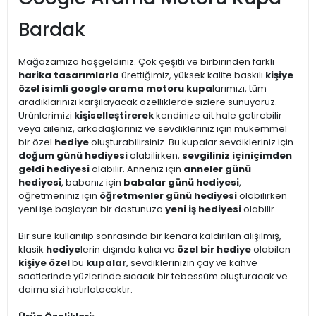
Bardak
Mağazamıza hoşgeldiniz. Çok çeşitli ve birbirinden farklı
harika tasarımlarla
ürettiğimiz, yüksek kalite baskılı
kişiye
özel isimli google arama motoru kupa
larımızı, tüm
aradıklarınızı karşılayacak özelliklerde sizlere sunuyoruz.
Ürünlerimizi
kişiselleştirerek
kendinize ait hale getirebilir
veya aileniz, arkadaşlarınız ve sevdikleriniz için mükemmel
bir özel
hediye
oluşturabilirsiniz. Bu kupalar sevdikleriniz için
doğum günü hediyesi
olabilirken,
sevgiliniz için
içimden
geldi hediyesi
olabilir. Anneniz için
anneler günü
hediyesi
, babanız için
babalar günü hediyesi
,
öğretmeniniz için
öğretmenler günü hediyesi
olabilirken
yeni işe başlayan bir dostunuza
yeni iş hediyesi
olabilir.
Bir süre kullanılıp sonrasında bir kenara kaldırılan alışılmış,
klasik
hediye
lerin dışında kalıcı ve
özel bir hediye
olabilen
kişiye özel
bu
kupalar
, sevdiklerinizin çay ve kahve
saatlerinde yüzlerinde sıcacık bir tebessüm oluşturacak ve
daima sizi hatırlatacaktır.