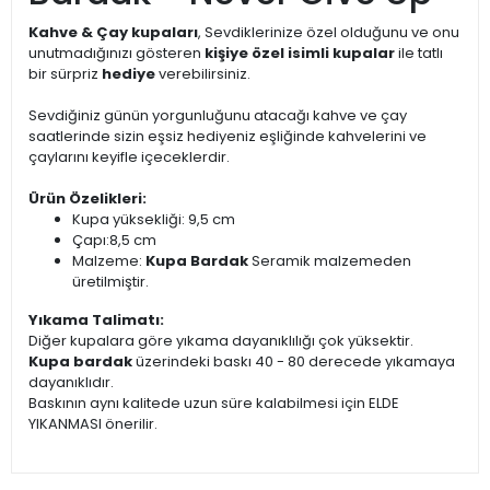
Kahve & Çay kupaları
, Sevdiklerinize özel olduğunu ve onu
unutmadığınızı gösteren
kişiye özel isimli kupalar
ile tatlı
bir sürpriz
hediye
verebilirsiniz.
Sevdiğiniz günün yorgunluğunu atacağı kahve ve çay
saatlerinde sizin eşsiz hediyeniz eşliğinde kahvelerini ve
çaylarını keyifle içeceklerdir.
Ürün Özelikleri:
Kupa yüksekliği: 9,5 cm
Çapı:8,5 cm
Malzeme:
Kupa Bardak
Seramik malzemeden
üretilmiştir.
Yıkama Talimatı:
Diğer kupalara göre yıkama dayanıklılığı çok yüksektir.
Kupa bardak
üzerindeki baskı 40 - 80 derecede yıkamaya
dayanıklıdır.
Baskının aynı kalitede uzun süre kalabilmesi için ELDE
YIKANMASI önerilir.