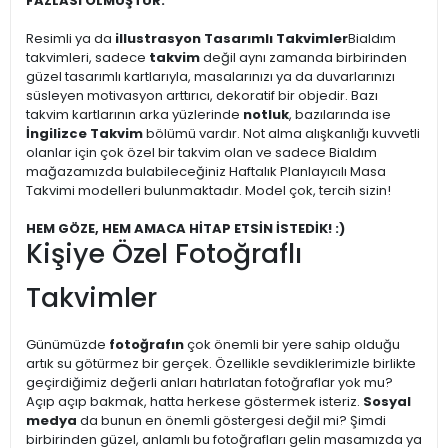
FAZLASI OLMUŞTUR.
Resimli ya da
illustrasyon Tasarımlı Takvimler
Bialdım
takvimleri, sadece
takvim
değil aynı zamanda birbirinden
güzel tasarımlı kartlarıyla, masalarınızı ya da duvarlarınızı
süsleyen motivasyon arttırıcı, dekoratif bir objedir. Bazı
takvim kartlarının arka yüzlerinde
notluk
, bazılarında ise
İngilizce Takvim
bölümü vardır. Not alma alışkanlığı kuvvetli
olanlar için çok özel bir takvim olan ve sadece Bialdım
mağazamızda bulabileceğiniz Haftalık Planlayıcılı Masa
Takvimi modelleri bulunmaktadır. Model çok, tercih sizin!
HEM GÖZE, HEM AMACA HİTAP ETSİN İSTEDİK! :)
Kişiye Özel Fotoğraflı
Takvimler
Günümüzde
fotoğrafın
çok önemli bir yere sahip olduğu
artık su götürmez bir gerçek. Özellikle sevdiklerimizle birlikte
geçirdiğimiz değerli anları hatırlatan fotoğraflar yok mu?
Açıp açıp bakmak, hatta herkese göstermek isteriz.
Sosyal
medya
da bunun en önemli göstergesi değil mi? Şimdi
birbirinden güzel, anlamlı bu fotoğrafları gelin masamızda ya