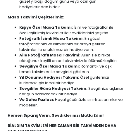
güzel yılbaşı, doğum günü veya özel gün
hediyelerinden biridir.
Masa Takvimi Çeşitlerimiz:
Kişiye Özel Masa Takvimi:
İsim ve fotoğraflar ile
özelleştirilmiş takvimler ile sevdiklerinizi şaşırtın.
Fotoğraflı İsimli Masa Takvimi:
En güzel
fotoğraflarınızı ve isimlerinizi bir araya getiren
takvimler ile unutulmaz bir hediye verin.
Aile Fotoğraflı Masa Takvimi:
Ailenizle birlikte
olduğunuz keyifli anları takviminizde ölümsüzleştirin.
Sevgiliye Özel Masa Takvimi:
Romantik ve aşk
temalı takvimler ile sevginizi gösterin.
Yıl Dönümü Hediyesi Takvim:
Özel günlerinizi
kutlamak için ideal bir hediye.
Sevgililer Günü Hediyesi Takvim:
Sevgilinize aşkınızı
her gün hatırlatacak bir hediye.
Ve Daha Fazlası:
Hayal gücünüzle sınırlı tasarımlar ve
modeller...
Hemen Sipariş Verin, Sevdiklerinizi Mutlu Edin!
BİALDIM TAKVİMLERİ HER ZAMAN BİR TAKVİMDEN DAHA