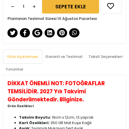
SEPETE EKLE
Planlanan Teslimat Süresi 10 Ağustos Pazartesi
Ürün Açıklaması
Garanti ve Teslimat
Taksit Seçenekleri
Yorumlar
DİKKAT ÖNEMLİ NOT: FOTOĞRAFLAR
TEMSİLİDİR. 2027 Yılı Takvimi
Gönderilmektedir. Bilginize.
Ürün Özelikleri
Takvim Boyutu:
19cm x 12cm, 13 yaprak
Kart Özelikleri:
350 GR Mat Kuşe Kağıt
Ayak:
Sıvamalı Mukavva Sert Ayak