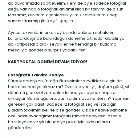
da duvarımızda sabitleyelim. Hem de öyle sadece fotoğraf
değil, yanında o fotoğrafı anlamlı kılan bir takvimi de olsun.
Masamız, duvarımız şenlensin, yılımız sevdiklerimiz hep
yanımızdaymış gibi keyifli geçsin.
Ayrıca takvimlerin arka sayfasında bulunan not alanını
kullanarak içinde bulunduğun döneme ait notlar alabilir ya
da kartpostal olarak sevdiklerine herhangi bir kutlama
mesajıyla gönderip sürpriz yapabilirsin.
KARTPOSTAL DÖNEMİ DEVAM EDİYOR!
Fotoğraflı Takvim Hediye
Sürpriz demişken, fotoğraflı takvimler sevdikleriniz için de
harika bir hediye olmaz mı? Özellikle yeni yıl, doğum günü, yıl
dönümü gibi özel zamanlarda hediye seçmek hep zor
olmuştur. Bu zorluğu ortadan kaldırmaya ne dersin? Yapman
gereken çok basit! Sadece 12 fotoğraf seç ve istediğin
Bialdım takvimini belirle bize gönder. Biz de hediye sahibine
özel hazırlayacağımız fotoğraflı takvim hediyesini özenle
hazırlayalım ve şık bir hediye paketiyle sizin adınıza
gönderelim.