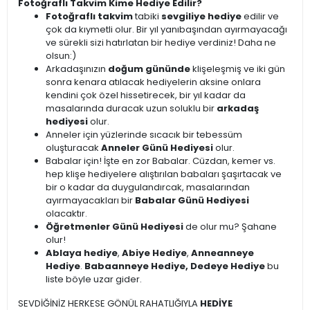
Fotoğraflı Takvim Kime Hediye Edilir?
Fotoğraflı takvim
tabiki
sevgiliye hediye
edilir ve
çok da kıymetli olur. Bir yıl yanıbaşından ayırmayacağı
ve sürekli sizi hatırlatan bir hediye verdiniz! Daha ne
olsun:)
Arkadaşınızın
doğum gününde
klişeleşmiş ve iki gün
sonra kenara atılacak hediyelerin aksine onlara
kendini çok özel hissetirecek, bir yıl kadar da
masalarında duracak uzun soluklu bir
arkadaş
hediyesi
olur.
Anneler için yüzlerinde sıcacık bir tebessüm
oluşturacak
Anneler Günü Hediyesi
olur.
Babalar için! İşte en zor Babalar. Cüzdan, kemer vs.
hep klişe hediyelere alıştırılan babaları şaşırtacak ve
bir o kadar da duygulandırcak, masalarından
ayırmayacakları bir
Babalar Günü Hediyesi
olacaktır.
Öğretmenler Günü Hediyesi
de olur mu? Şahane
olur!
Ablaya hediye
,
Abiye Hediye
,
Anneanneye
Hediye
.
Babaanneye Hediye, Dedeye Hediye
bu
liste böyle uzar gider.
SEVDİĞİNİZ HERKESE GÖNÜL RAHATLIĞIYLA
HEDİYE