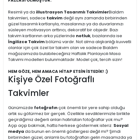
FAZLASI OLMUŞTUR.
Resimli ya da
illustrasyon Tasarımlı Takvimler
Bialdım
takvimleri, sadece
takvim
değil aynı zamanda birbirinden
güzel tasarımlı kartlarıyla, masalarınızı ya da duvarlarınızı
süsleyen motivasyon arttırıcı, dekoratif bir objedir. Bazı
takvim kartlarının arka yüzlerinde
notluk
, bazılarında ise
İngilizce Takvim
bölümü vardır. Not alma alışkanlığı kuvvetli
olanlar için çok özel bir takvim olan ve sadece Bialdım
mağazamızda bulabileceğiniz Haftalık Planlayıcılı Masa
Takvimi modelleri bulunmaktadır. Model çok, tercih sizin!
HEM GÖZE, HEM AMACA HİTAP ETSİN İSTEDİK! :)
Kişiye Özel Fotoğraflı
Takvimler
Günümüzde
fotoğrafın
çok önemli bir yere sahip olduğu
artık su götürmez bir gerçek. Özellikle sevdiklerimizle birlikte
geçirdiğimiz değerli anları hatırlatan fotoğraflar yok mu?
Açıp açıp bakmak, hatta herkese göstermek isteriz.
Sosyal
medya
da bunun en önemli göstergesi değil mi? Şimdi
birbirinden güzel, anlamlı bu fotoğrafları gelin masamızda ya