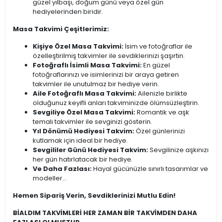
güzel yılbaşı, doğum günü veya özel gün
hediyelerinden biridir.
Masa Takvimi Çeşitlerimiz:
Kişiye Özel Masa Takvimi:
İsim ve fotoğraflar ile
özelleştirilmiş takvimler ile sevdiklerinizi şaşırtın.
Fotoğraflı İsimli Masa Takvimi:
En güzel
fotoğraflarınızı ve isimlerinizi bir araya getiren
takvimler ile unutulmaz bir hediye verin.
Aile Fotoğraflı Masa Takvimi:
Ailenizle birlikte
olduğunuz keyifli anları takviminizde ölümsüzleştirin.
Sevgiliye Özel Masa Takvimi:
Romantik ve aşk
temalı takvimler ile sevginizi gösterin.
Yıl Dönümü Hediyesi Takvim:
Özel günlerinizi
kutlamak için ideal bir hediye.
Sevgililer Günü Hediyesi Takvim:
Sevgilinize aşkınızı
her gün hatırlatacak bir hediye.
Ve Daha Fazlası:
Hayal gücünüzle sınırlı tasarımlar ve
modeller...
Hemen Sipariş Verin, Sevdiklerinizi Mutlu Edin!
BİALDIM TAKVİMLERİ HER ZAMAN BİR TAKVİMDEN DAHA