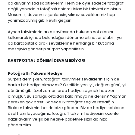
da duvarımızda sabitleyelim. Hem de öyle sadece fotoğraf
değil, yanında o fotoğrafı anlamlı kılan bir takvimi de olsun.
Masamız, duvarımız şenlensin, yılımız sevdiklerimiz hep
yanımızdaymış gibi keyifli geçsin.
Ayrıca takvimlerin arka sayfasında bulunan not alanını
kullanarak içinde bulunduğun döneme ait notlar alabilir ya
da kartpostal olarak sevdiklerine herhangi bir kutlama
mesajıyla gönderip sürpriz yapabilirsin.
KARTPOSTAL DÖNEMİ DEVAM EDİYOR!
Fotoğraflı Takvim Hediye
Sürpriz demişken, fotoğraflı takvimler sevdikleriniz için de
harika bir hediye olmaz mı? Özellikle yeni yıl, doğum günü, yıl
dönümü gibi özel zamanlarda hediye seçmek hep zor
olmuştur. Bu zorluğu ortadan kaldırmaya ne dersin? Yapman
gereken çok basit! Sadece 12 fotoğraf seç ve istediğin
Bialdım takvimini belirle bize gönder. Biz de hediye sahibine
özel hazırlayacağımız fotoğraflı takvim hediyesini özenle
hazırlayalım ve şık bir hediye paketiyle sizin adınıza
gönderelim.