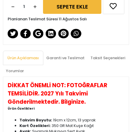
SEPETE EKLE
Planlanan Teslimat Süresi 11 Ağustos Salı
Ürün Açıklaması
Garanti ve Teslimat
Taksit Seçenekleri
Yorumlar
DİKKAT ÖNEMLİ NOT: FOTOĞRAFLAR
TEMSİLİDİR. 2027 Yılı Takvimi
Gönderilmektedir. Bilginize.
Ürün Özelikleri
Takvim Boyutu:
19cm x 12cm, 13 yaprak
Kart Özelikleri:
350 GR Mat Kuşe Kağıt
Ayak:
Sıvamalı Mukavva Sert Ayak