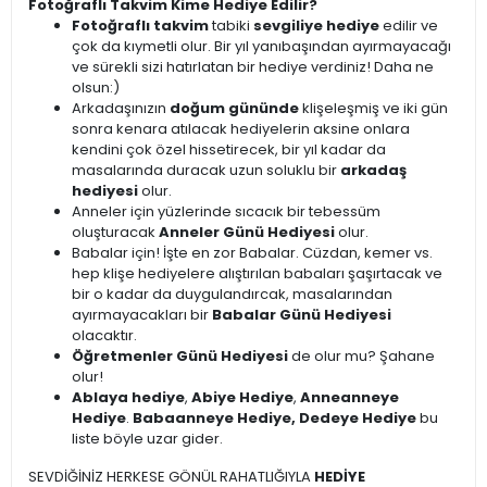
Fotoğraflı Takvim Kime Hediye Edilir?
Fotoğraflı takvim
tabiki
sevgiliye hediye
edilir ve
çok da kıymetli olur. Bir yıl yanıbaşından ayırmayacağı
ve sürekli sizi hatırlatan bir hediye verdiniz! Daha ne
olsun:)
Arkadaşınızın
doğum gününde
klişeleşmiş ve iki gün
sonra kenara atılacak hediyelerin aksine onlara
kendini çok özel hissetirecek, bir yıl kadar da
masalarında duracak uzun soluklu bir
arkadaş
hediyesi
olur.
Anneler için yüzlerinde sıcacık bir tebessüm
oluşturacak
Anneler Günü Hediyesi
olur.
Babalar için! İşte en zor Babalar. Cüzdan, kemer vs.
hep klişe hediyelere alıştırılan babaları şaşırtacak ve
bir o kadar da duygulandırcak, masalarından
ayırmayacakları bir
Babalar Günü Hediyesi
olacaktır.
Öğretmenler Günü Hediyesi
de olur mu? Şahane
olur!
Ablaya hediye
,
Abiye Hediye
,
Anneanneye
Hediye
.
Babaanneye Hediye, Dedeye Hediye
bu
liste böyle uzar gider.
SEVDİĞİNİZ HERKESE GÖNÜL RAHATLIĞIYLA
HEDİYE