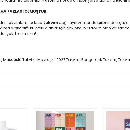
ndurur. Bu takvimlerin üzerine not da alınabiliyorsa daha ne istenir k
AHA FAZLASI OLMUŞTUR.
ldım takvimleri, sadece
takvim
değil aynı zamanda birbirinden güzel ta
ot alma alışkanlığı kuvvetli olanlar için çok özel bir takvim olan ve s
l çok, tercih sizin!
mi, Masaüstü Takvim, Mavi aşkı, 2027 Takvim, Rengarenk Takvim, Takv