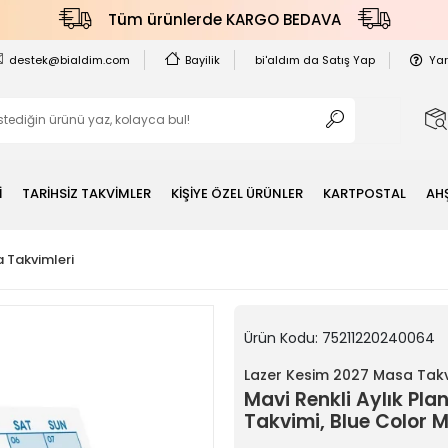
Tüm ürünlerde KARGO BEDAVA
destek@bialdim.com
Bayilik
bi'aldım da Satış Yap
Ya
İ
TARİHSİZ TAKVİMLER
KİŞİYE ÖZEL ÜRÜNLER
KARTPOSTAL
AH
 Takvimleri
Ürün Kodu:
75211220240064
Lazer Kesim 2027 Masa Takv
Mavi Renkli Aylık Pl
Takvimi, Blue Color 