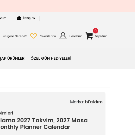
rdım
İletişim
0
Kargom Nerede?
Favorilerim
Hesabım
Sepetim
ŞAP ÜRÜNLER
ÖZEL GÜN HEDİYELERİ
Marka:
bi'aldım
imleri
anlama 2027 Takvim, 2027 Masa
Monthly Planner Calendar