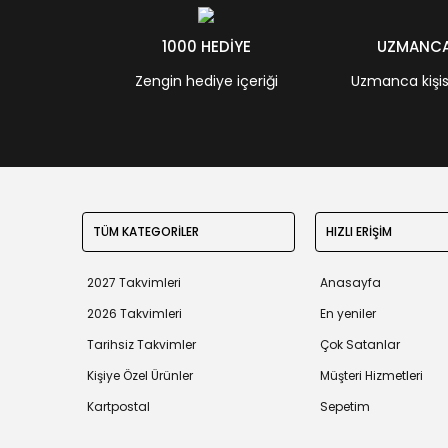
1000 HEDİYE
UZMANCA 
Zengin hediye içeriği
Uzmanca kişisel
TÜM KATEGORİLER
HIZLI ERİŞİM
2027 Takvimleri
Anasayfa
2026 Takvimleri
En yeniler
Tarihsiz Takvimler
Çok Satanlar
Kişiye Özel Ürünler
Müşteri Hizmetleri
Kartpostal
Sepetim