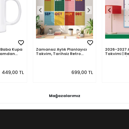
mli Baba Kupa
Zamansız Aylık Planlayıcı
2026-2027 
abamdan
Takvim, Tarihsiz Retro
Takvimi | Re
Duvar Takvimi
Planlayıcı | 
Ağustos 202
Önizlemeli
449,00 TL
699,00 TL
Mağazalarımız