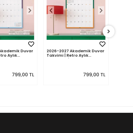
Akademik Duvar
2026-2027 Akademik Duvar
2026-2
tro Aylık
Takvimi | Retro Aylık
Takvimi
Eylül 2026 -
Planlayıcı | Ağustos 2026 -
Planlay
7 | Sonraki Ay
Temmuz 2027 | Sonraki Ay
Haziran
Önizlemeli
Önizle
799,00 TL
799,00 TL