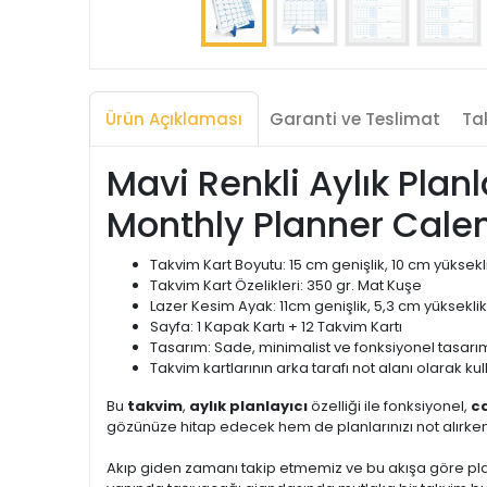
Ürün Açıklaması
Garanti ve Teslimat
Tak
Mavi Renkli Aylık Pla
Monthly Planner Cale
Takvim Kart Boyutu: 15 cm genişlik, 10 cm yüksekl
Takvim Kart Özelikleri: 350 gr. Mat Kuşe
Lazer Kesim Ayak: 11cm genişlik, 5,3 cm yükseklik
Sayfa: 1 Kapak Kartı + 12 Takvim Kartı
Tasarım: Sade, minimalist ve fonksiyonel tasarı
Takvim kartlarının arka tarafı not alanı olarak ku
Bu
takvim
,
aylık planlayıcı
özelliği ile fonksiyonel,
ca
gözünüze hitap edecek hem de planlarınızı not alırken s
Akıp giden zamanı takip etmemiz ve bu akışa göre pl