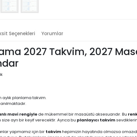
sit Seçenekleri
Yorumlar
nlama 2027 Takvim, 2027 Masa
ndar
ik
m aylık planlama takvim.
llanılmaktadır.
nlı mavi rengiyle
de mükemmel bir masaüstü aksesuarıdır. Bu
renk
ize ayrı bir keyif verecektir. Ayrıca bu
planlayıcı takvim
sevdiklerini
anlar yapmamız için bir
takvim
hepimizin hayatında olmazsa omazıdır