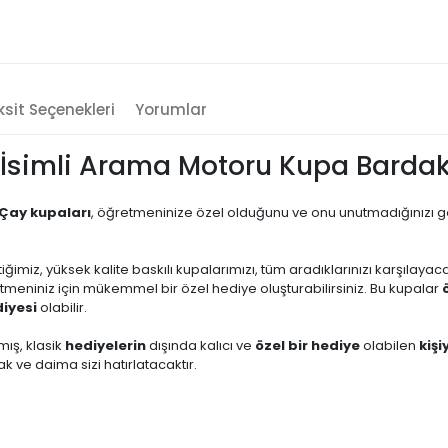
sit Seçenekleri
Yorumlar
İsimli Arama Motoru Kupa Bardak
Çay kupaları
, öğretmeninize özel olduğunu ve onu unutmadığınızı 
ttiğimiz, yüksek kalite baskılı kupalarımızı, tüm aradıklarınızı karşılaya
retmeniniz için mükemmel bir özel hediye oluşturabilirsiniz. Bu kupalar
diyesi
olabilir.
mış, klasik
hediyelerin
dışında kalıcı ve
özel bir hediye
olabilen
kişi
 ve daima sizi hatırlatacaktır.