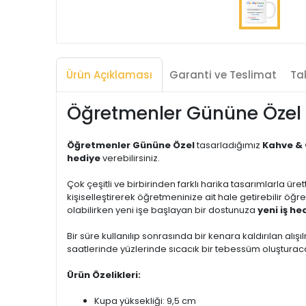
Ürün Açıklaması
Garanti ve Teslimat
Tak
Öğretmenler Gününe Özel 
Öğretmenler Gününe Özel
tasarladığımız
Kahve & 
hediye
verebilirsiniz.
Çok çeşitli ve birbirinden farklı harika tasarımlarla üre
kişiselleştirerek öğretmeninize ait hale getirebilir öğ
olabilirken yeni işe başlayan bir dostunuza
yeni iş he
Bir süre kullanılıp sonrasında bir kenara kaldırılan alışıl
saatlerinde yüzlerinde sıcacık bir tebessüm oluşturacak
Ürün Özelikleri:
Kupa yüksekliği: 9,5 cm