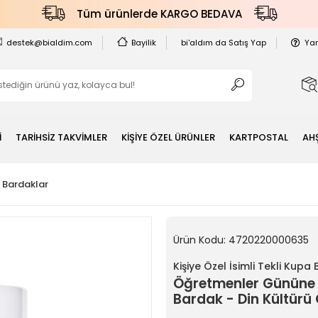
Tüm ürünlerde KARGO BEDAVA
destek@bialdim.com
Bayilik
bi'aldım da Satış Yap
Ya
İ
TARİHSİZ TAKVİMLER
KİŞİYE ÖZEL ÜRÜNLER
KARTPOSTAL
AH
a Bardaklar
Ürün Kodu:
4720220000635
Kişiye Özel İsimli Tekli Kupa
Öğretmenler Gününe 
Bardak - Din Kültürü