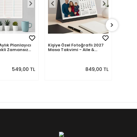
Aylık Planlayıcı
Kişiye Özel Fotoğraflı 2027
Kişiye 
nkli Zamansız
Masa Takvimi - Aile &
2027 M
Sevdiklerinizle 12 Ay Hatıra
Fotoğra
549,00 TL
849,00 TL