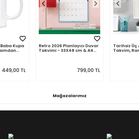
mli Baba Kupa
Retro 2026 Planlayıcı Duvar
Tarihsiz Üç 
abamdan
Takvimi - 33X48 cm & A4
Takvim, Ra
Takvim. Sonraki Ay
Takvim Seti
Önizlemeli
449,00 TL
799,00 TL
Mağazalarımız