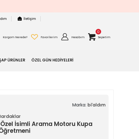
rdım
İletişim
0
Kargom Nerede?
Favorilerim
Hesabım
Sepetim
ŞAP ÜRÜNLER
ÖZEL GÜN HEDİYELERİ
Marka:
bi'aldım
 Bardaklar
Özel İsimli Arama Motoru Kupa
 Öğretmeni