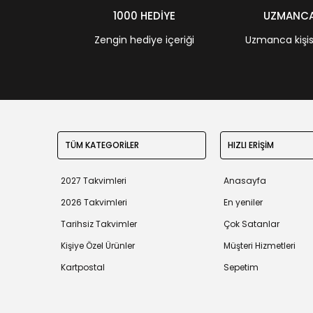
1000 HEDİYE
UZMANCA 
Zengin hediye içeriği
Uzmanca kişisel
TÜM KATEGORİLER
HIZLI ERİŞİM
2027 Takvimleri
Anasayfa
2026 Takvimleri
En yeniler
Tarihsiz Takvimler
Çok Satanlar
Kişiye Özel Ürünler
Müşteri Hizmetleri
Kartpostal
Sepetim