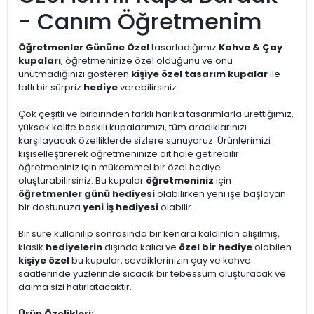
- Canım Öğretmenim
Öğretmenler Gününe Özel
tasarladığımız
Kahve & Çay
kupaları
, öğretmeninize özel olduğunu ve onu
unutmadığınızı gösteren
kişiye özel tasarım kupalar
ile
tatlı bir sürpriz
hediye
verebilirsiniz.
Çok çeşitli ve birbirinden farklı harika tasarımlarla ürettiğimiz,
yüksek kalite baskılı kupalarımızı, tüm aradıklarınızı
karşılayacak özelliklerde sizlere sunuyoruz. Ürünlerimizi
kişiselleştirerek öğretmeninize ait hale getirebilir
öğretmeniniz için mükemmel bir özel hediye
oluşturabilirsiniz. Bu kupalar
öğretmeniniz
için
öğretmenler günü hediyesi
olabilirken yeni işe başlayan
bir dostunuza
yeni iş hediyesi
olabilir.
Bir süre kullanılıp sonrasında bir kenara kaldırılan alışılmış,
klasik
hediyelerin
dışında kalıcı ve
özel bir hediye
olabilen
kişiye özel
bu kupalar, sevdiklerinizin çay ve kahve
saatlerinde yüzlerinde sıcacık bir tebessüm oluşturacak ve
daima sizi hatırlatacaktır.
Ürün Özelikleri: