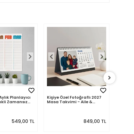
Aylık Planlayıcı
Kişiye Özel Fotoğraflı 2027
Kişiye 
nkli Zamansız
Masa Takvimi - Aile &
2027 M
Sevdiklerinizle 12 Ay Hatıra
Fotoğra
549,00 TL
849,00 TL