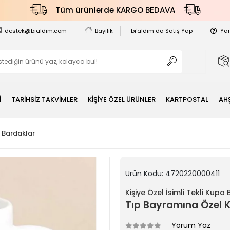
Tüm ürünlerde KARGO BEDAVA
destek@bialdim.com
Bayilik
bi'aldım da Satış Yap
Ya
İ
TARİHSİZ TAKVİMLER
KİŞİYE ÖZEL ÜRÜNLER
KARTPOSTAL
AH
a Bardaklar
Ürün Kodu:
4720220000411
Kişiye Özel İsimli Tekli Kupa
Tıp Bayramına Özel 
Yorum Yaz