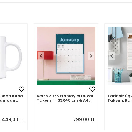
mli Baba Kupa
Retro 2026 Planlayıcı Duvar
Tarihsiz Üç 
abamdan
Takvimi - 33X48 cm & A4
Takvim, Ra
Takvim. Sonraki Ay
Takvim Seti
Önizlemeli
449,00 TL
799,00 TL