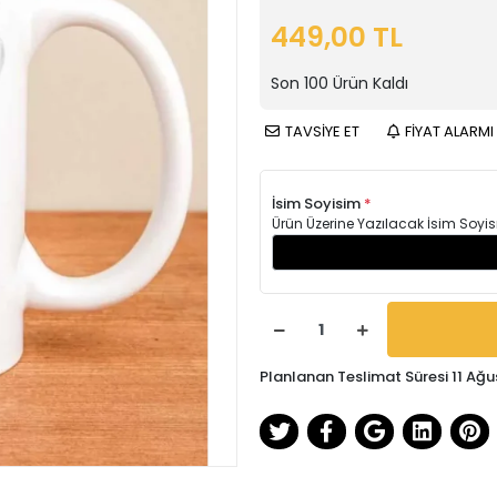
449,00 TL
Son
100
Ürün Kaldı
TAVSİYE ET
FİYAT ALARMI
İsim Soyisim
*
Ürün Üzerine Yazılacak İsim Soyis
Planlanan Teslimat Süresi 11 Ağu