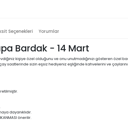
sit Seçenekleri
Yorumlar
pa Bardak - 14 Mart
ğiniz kişiye özel olduğunu ve onu unutmadığınızı gösteren özel baskılı k
 saatlerinde sizin eşsiz hediyeniz eşliğinde kahvelerini ve çaylarını 
ilmiştir.
.
aya dayanıklıdır.
IKANMASI önerilir.