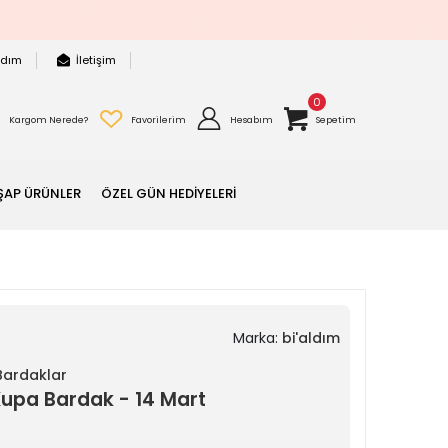
rdım
İletişim
0
Kargom Nerede?
Favorilerim
Hesabım
Sepetim
ŞAP ÜRÜNLER
ÖZEL GÜN HEDİYELERİ
Marka:
bi'aldım
 Bardaklar
Kupa Bardak - 14 Mart