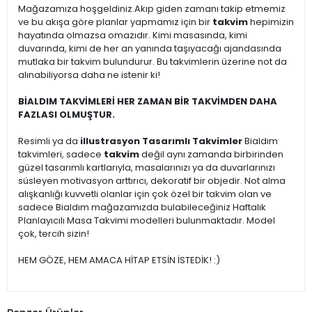
Mağazamıza hoşgeldiniz.Akıp giden zamanı takip etmemiz
ve bu akışa göre planlar yapmamız için bir
takvim
hepimizin
hayatında olmazsa omazıdır. Kimi masasında, kimi
duvarında, kimi de her an yanında taşıyacağı ajandasında
mutlaka bir takvim bulundurur. Bu takvimlerin üzerine not da
alınabiliyorsa daha ne istenir ki!
BİALDIM TAKVİMLERİ HER ZAMAN BİR TAKVİMDEN DAHA
FAZLASI OLMUŞTUR.
Resimli ya da
illustrasyon Tasarımlı Takvimler
Bialdım
takvimleri, sadece
takvim
değil aynı zamanda birbirinden
güzel tasarımlı kartlarıyla, masalarınızı ya da duvarlarınızı
süsleyen motivasyon arttırıcı, dekoratif bir objedir. Not alma
alışkanlığı kuvvetli olanlar için çok özel bir takvim olan ve
sadece Bialdım mağazamızda bulabileceğiniz Haftalık
Planlayıcılı Masa Takvimi modelleri bulunmaktadır. Model
çok, tercih sizin!
HEM GÖZE, HEM AMACA HİTAP ETSİN İSTEDİK! :)