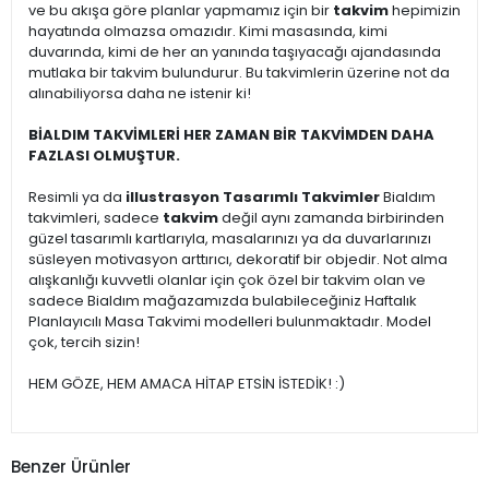
ve bu akışa göre planlar yapmamız için bir
takvim
hepimizin
hayatında olmazsa omazıdır. Kimi masasında, kimi
duvarında, kimi de her an yanında taşıyacağı ajandasında
mutlaka bir takvim bulundurur. Bu takvimlerin üzerine not da
alınabiliyorsa daha ne istenir ki!
BİALDIM TAKVİMLERİ HER ZAMAN BİR TAKVİMDEN DAHA
FAZLASI OLMUŞTUR.
Resimli ya da
illustrasyon Tasarımlı Takvimler
Bialdım
takvimleri, sadece
takvim
değil aynı zamanda birbirinden
güzel tasarımlı kartlarıyla, masalarınızı ya da duvarlarınızı
süsleyen motivasyon arttırıcı, dekoratif bir objedir. Not alma
alışkanlığı kuvvetli olanlar için çok özel bir takvim olan ve
sadece Bialdım mağazamızda bulabileceğiniz Haftalık
Planlayıcılı Masa Takvimi modelleri bulunmaktadır. Model
çok, tercih sizin!
HEM GÖZE, HEM AMACA HİTAP ETSİN İSTEDİK! :)
Benzer Ürünler