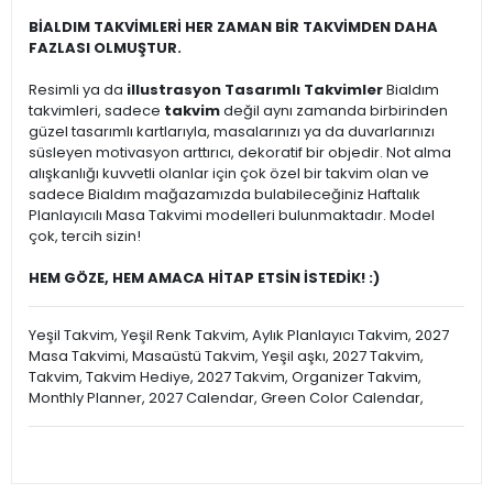
BİALDIM TAKVİMLERİ HER ZAMAN BİR TAKVİMDEN DAHA
FAZLASI OLMUŞTUR.
Resimli ya da
illustrasyon Tasarımlı Takvimler
Bialdım
takvimleri, sadece
takvim
değil aynı zamanda birbirinden
güzel tasarımlı kartlarıyla, masalarınızı ya da duvarlarınızı
süsleyen motivasyon arttırıcı, dekoratif bir objedir. Not alma
alışkanlığı kuvvetli olanlar için çok özel bir takvim olan ve
sadece Bialdım mağazamızda bulabileceğiniz Haftalık
Planlayıcılı Masa Takvimi modelleri bulunmaktadır. Model
çok, tercih sizin!
HEM GÖZE, HEM AMACA HİTAP ETSİN İSTEDİK! :)
Yeşil Takvim, Yeşil Renk Takvim, Aylık Planlayıcı Takvim, 2027
Masa Takvimi, Masaüstü Takvim, Yeşil aşkı, 2027 Takvim,
Takvim, Takvim Hediye, 2027 Takvim, Organizer Takvim,
Monthly Planner, 2027 Calendar, Green Color Calendar,