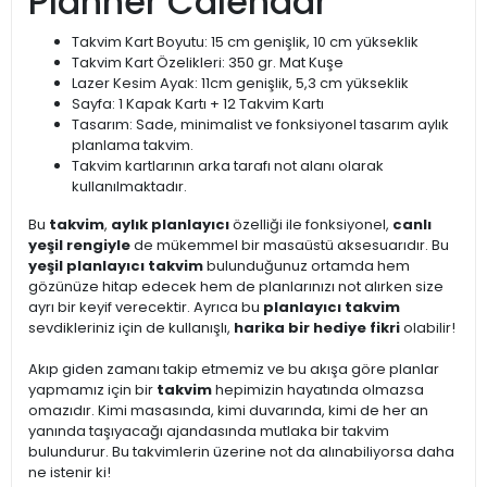
Planner Calendar
Takvim Kart Boyutu: 15 cm genişlik, 10 cm yükseklik
Takvim Kart Özelikleri: 350 gr. Mat Kuşe
Lazer Kesim Ayak: 11cm genişlik, 5,3 cm yükseklik
Sayfa: 1 Kapak Kartı + 12 Takvim Kartı
Tasarım: Sade, minimalist ve fonksiyonel tasarım aylık
planlama takvim.
Takvim kartlarının arka tarafı not alanı olarak
kullanılmaktadır.
Bu
takvim
,
aylık planlayıcı
özelliği ile fonksiyonel,
canlı
yeşil rengiyle
de mükemmel bir masaüstü aksesuarıdır. Bu
yeşil planlayıcı takvim
bulunduğunuz ortamda hem
gözünüze hitap edecek hem de planlarınızı not alırken size
ayrı bir keyif verecektir. Ayrıca bu
planlayıcı takvim
sevdikleriniz için de kullanışlı,
harika bir hediye fikri
olabilir!
Akıp giden zamanı takip etmemiz ve bu akışa göre planlar
yapmamız için bir
takvim
hepimizin hayatında olmazsa
omazıdır. Kimi masasında, kimi duvarında, kimi de her an
yanında taşıyacağı ajandasında mutlaka bir takvim
bulundurur. Bu takvimlerin üzerine not da alınabiliyorsa daha
ne istenir ki!