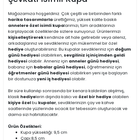
Mağazamıza hoşgeldiniz. Çok çeşitli ve birbirinden farklı
harika tasarımlarla
ürettiğimiz, yüksek kalite baskılı
annelere özel isimli kupa
larımızı, tüm aradıklarınızı
karşılayacak özelliklerde sizlere sunuyoruz. Ürünlerimizi
kişiselleştirerek
kendinize ait hale getirebilir veya aileniz,
arkadaşlarınız ve sevdikleriniz için mükemmel bir özel
hediye
oluşturabilirsiniz. Bu kupalar sevdikleriniz için
doğum
günü hediyesi
olabilirken,
sevgiliniz için
içimden geldi
hediyesi
olabilir. Anneniz için
anneler günü hediyesi
,
babanız için
babalar günü hediyesi
, öğretmeniniz için
öğretmenler günü hediyesi
olabilirken yeni işe başlayan
bir dostunuza
yeni iş hediyesi
olabilir.
Bir süre kullanılıp sonrasında bir kenara kaldırılan alışılmış,
klasik
hediye
lerin dışında kalıcı ve
özel bir hediye
olabilen
kişiye özel
bu
kupalar
, sevdiklerinizin çay ve kahve
saatlerinde yüzlerinde sıcacık bir tebessüm oluşturacak ve
daima sizi hatırlatacaktır.
Ürün Özelikleri:
Kupa yüksekliği: 9,5 cm
Çapı:8,5 cm