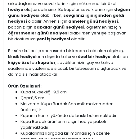
arkadaşlarınız ve sevdikleriniz için mükemmel bir özel
hediye
oluşturabilirsiniz. Bu kupalar sevdikleriniz için
doğum
günü hediyesi
olabilirken,
sevgiliniz için
içimden geldi
hediyesi
olabilir. Anneniz için
anneler günü hediyesi
,
babanız için
babalar günü hediyesi
, öğretmeniniz için
öğretmenler günü hediyesi
olabilirken yeni işe başlayan
bir dostunuza
yeni iş hediyesi
olabilir.
Bir süre kullanılıp sonrasında bir kenara kaldırılan alışılmış,
klasik
hediye
lerin dışında kalıcı ve
özel bir hediye
olabilen
kişiye özel
bu
kupalar
, sevdiklerinizin çay ve kahve
saatlerinde yüzlerinde sıcacık bir tebessüm oluşturacak ve
daima sizi hatırlatacaktır.
Ürün Özelikleri:
Kupa yüksekliği: 9,5 cm
Çapı:8,5 cm
Malzeme: Kupa Bardak Seramik malzemeden
üretilmiştir.
Kupanın her iki yüzünde de baskı bulunmaktadır.
Kupa Bardak ürünlerimiz için hediye paketi
yapılmaktadır.
Kupalarımız kargoda kırılmaması için özenle