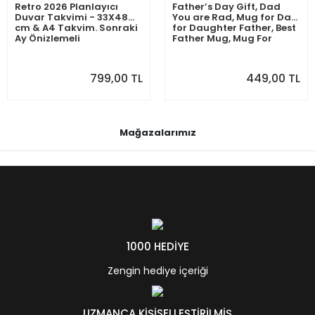
Retro 2026 Planlayıcı
Father’s Day Gift, Dad
Duvar Takvimi - 33X48
You are Rad, Mug for Dad,
cm & A4 Takvim. Sonraki
for Daughter Father, Best
Ay Önizlemeli
Father Mug, Mug For
Daddy
799,00 TL
449,00 TL
Mağazalarımız
1000 HEDİYE
Zengin hediye içeriği
UZMANCA KİŞİSELLEŞTİRİLMİŞ