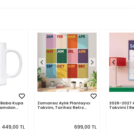
mli Baba Kupa
Zamansız Aylık Planlayıcı
2026-2027 
abamdan
Takvim, Tarihsiz Retro
Takvimi | Re
Duvar Takvimi
Planlayıcı | 
Ağustos 202
Önizlemeli
449,00 TL
699,00 TL