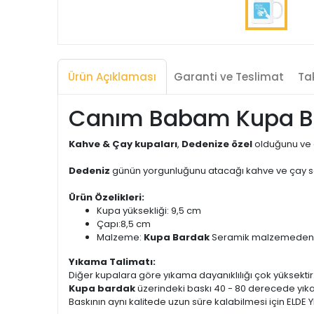
Ürün Açıklaması
Garanti ve Teslimat
Tak
Canım Babam Kupa Ba
Kahve & Çay kupaları
,
Dedenize özel
olduğunu ve 
Dedeniz
günün yorgunluğunu atacağı kahve ve çay sa
Ürün Özelikleri:
Kupa yüksekliği: 9,5 cm
Çapı:8,5 cm
Malzeme:
Kupa Bardak
Seramik malzemeden ür
Yıkama Talimatı:
Diğer kupalara göre yıkama dayanıklılığı çok yüksektir
Kupa bardak
üzerindeki baskı 40 - 80 derecede yık
Baskının aynı kalitede uzun süre kalabilmesi için ELDE Y