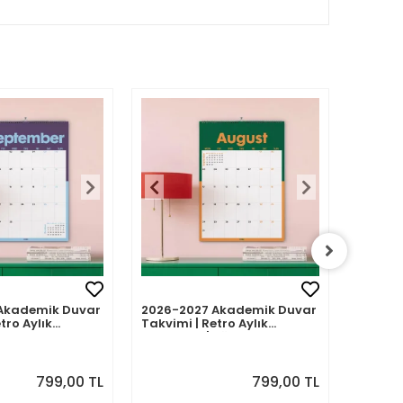
Akademik Duvar
2026-2027 Akademik Duvar
2026-2
tro Aylık
Takvimi | Retro Aylık
Takvimi
Eylül 2026 -
Planlayıcı | Ağustos 2026 -
Planlay
7 | Sonraki Ay
Temmuz 2027 | Sonraki Ay
Haziran
Önizlemeli
Önizle
799,00 TL
799,00 TL