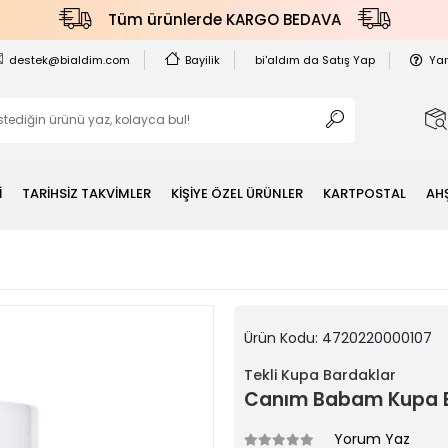
Tüm ürünlerde KARGO BEDAVA
destek@bialdim.com
Bayilik
bi'aldım da Satış Yap
Ya
İ
TARİHSİZ TAKVİMLER
KİŞİYE ÖZEL ÜRÜNLER
KARTPOSTAL
AH
Ürün Kodu:
4720220000107
Tekli Kupa Bardaklar
Canım Babam Kupa B
Yorum Yaz