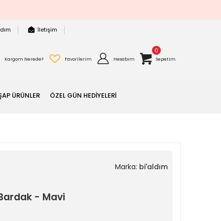
rdım
İletişim
0
Kargom Nerede?
Favorilerim
Hesabım
Sepetim
ŞAP ÜRÜNLER
ÖZEL GÜN HEDİYELERİ
Marka:
bi'aldım
ardak - Mavi