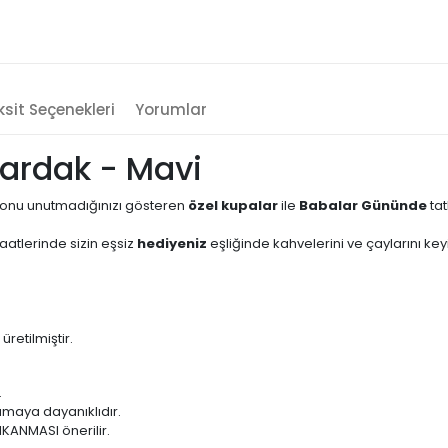
sit Seçenekleri
Yorumlar
rdak - Mavi
onu unutmadığınızı gösteren
özel kupalar
ile
Babalar Gününde
tat
atlerinde sizin eşsiz
hediyeniz
eşliğinde kahvelerini ve çaylarını keyi
etilmiştir.
.
amaya dayanıklıdır.
IKANMASI önerilir.