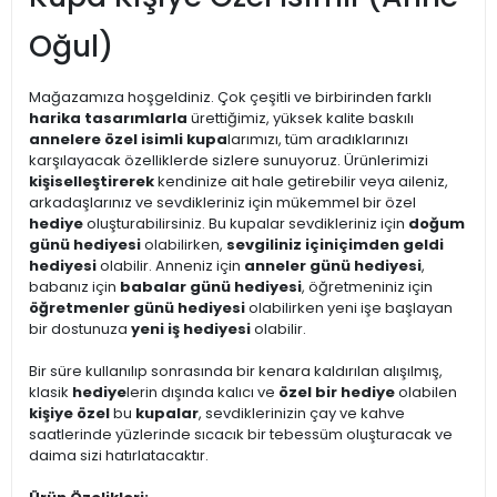
Oğul)
Mağazamıza hoşgeldiniz. Çok çeşitli ve birbirinden farklı
harika tasarımlarla
ürettiğimiz, yüksek kalite baskılı
annelere özel isimli kupa
larımızı, tüm aradıklarınızı
karşılayacak özelliklerde sizlere sunuyoruz. Ürünlerimizi
kişiselleştirerek
kendinize ait hale getirebilir veya aileniz,
arkadaşlarınız ve sevdikleriniz için mükemmel bir özel
hediye
oluşturabilirsiniz. Bu kupalar sevdikleriniz için
doğum
günü hediyesi
olabilirken,
sevgiliniz için
içimden geldi
hediyesi
olabilir. Anneniz için
anneler günü hediyesi
,
babanız için
babalar günü hediyesi
, öğretmeniniz için
öğretmenler günü hediyesi
olabilirken yeni işe başlayan
bir dostunuza
yeni iş hediyesi
olabilir.
Bir süre kullanılıp sonrasında bir kenara kaldırılan alışılmış,
klasik
hediye
lerin dışında kalıcı ve
özel bir hediye
olabilen
kişiye özel
bu
kupalar
, sevdiklerinizin çay ve kahve
saatlerinde yüzlerinde sıcacık bir tebessüm oluşturacak ve
daima sizi hatırlatacaktır.