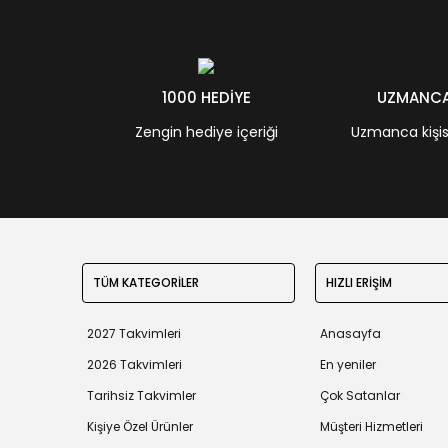
1000 HEDİYE
UZMANCA 
Zengin hediye içeriği
Uzmanca kişisel
TÜM KATEGORİLER
HIZLI ERİŞİM
2027 Takvimleri
Anasayfa
2026 Takvimleri
En yeniler
Tarihsiz Takvimler
Çok Satanlar
Kişiye Özel Ürünler
Müşteri Hizmetleri