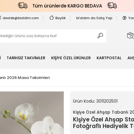
Tüm ürünlerde KARGO BEDAVA
destek@bialdim.com
Bayilik
bi'aldım da Satış Yap
Ya
İ
TARİHSİZ TAKVİMLER
KİŞİYE ÖZEL ÜRÜNLER
KARTPOSTAL
AH
anlı 2026 Masa Takvimleri
Ürün Kodu:
3011202501
Kişiye Özel Ahşap Tabanlı 2
Kişiye Özel Ahşap St
Fotoğraflı Hediyelik 