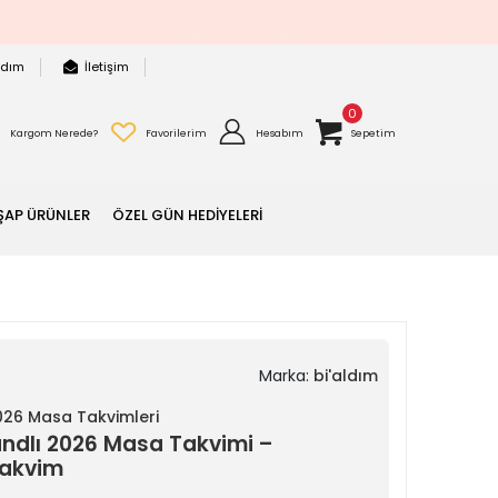
rdım
İletişim
0
Kargom Nerede?
Favorilerim
Hesabım
Sepetim
ŞAP ÜRÜNLER
ÖZEL GÜN HEDİYELERİ
Marka:
bi'aldım
026 Masa Takvimleri
andlı 2026 Masa Takvimi –
Takvim