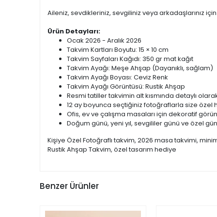
Aileniz, sevdikleriniz, sevgiliniz veya arkadaşlarınız iç
Ürün Detayları:
Ocak 2026 - Aralık 2026
Takvim Kartları Boyutu: 15 × 10 cm
Takvim Sayfaları Kağıdı: 350 gr mat kağıt
Takvim Ayağı: Meşe Ahşap (Dayanıklı, sağlam)
Takvim Ayağı Boyası: Ceviz Renk
Takvim Ayağı Görüntüsü: Rustik Ahşap
Resmi tatiller takvimin alt kısmında detaylı olarak
12 ay boyunca seçtiğiniz fotoğraflarla size özel h
Ofis, ev ve çalışma masaları için dekoratif gör
Doğum günü, yeni yıl, sevgililer günü ve özel gü
Kişiye Özel Fotoğraflı takvim, 2026 masa takvimi, minim
Rustik Ahşap Takvim, özel tasarım hediye
Benzer Ürünler