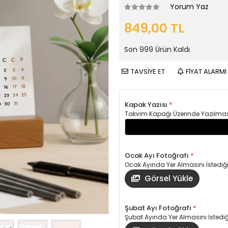
Yorum Yaz
849,00 TL
Son
999
Ürün Kaldı
TAVSİYE ET
FİYAT ALARMI
Kapak Yazısı
*
Takvim Kapağı Üzerinde Yazılmasın
Ocak Ayı Fotoğrafı
*
Ocak Ayında Yer Almasını İstediği
Görsel Yükle
Şubat Ayı Fotoğrafı
*
Şubat Ayında Yer Almasını İstediği