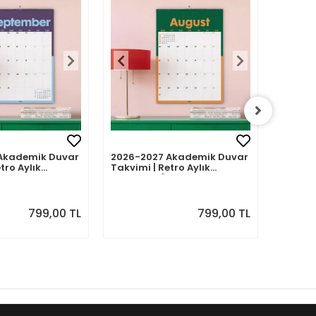
Akademik Duvar
2026-2027 Akademik Duvar
2026-2
tro Aylık
Takvimi | Retro Aylık
Takvimi
Eylül 2026 -
Planlayıcı | Ağustos 2026 -
Planlay
7 | Sonraki Ay
Temmuz 2027 | Sonraki Ay
Haziran
Önizlemeli
Önizle
799,00 TL
799,00 TL