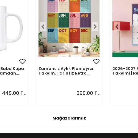
mli Baba Kupa
Zamansız Aylık Planlayıcı
2026-2027 
abamdan
Takvim, Tarihsiz Retro
Takvimi | Re
Duvar Takvimi
Planlayıcı | 
Ağustos 202
Önizlemeli
449,00 TL
699,00 TL
Mağazalarımız