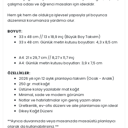
çalışma odası ve öğrenci masaları için idealdir.
Hem şık hem de oldukça işlevsel yapısıyla yıl boyunca
düzeninizi korumanıza yardımcı olur.
BOYUT:
33 x 48 cm // 13 x 18,9 inç (Büyük Boy Takvim)
33 x 48 cm: Günlük metin kutusu boyutları: 4,3 x 8,5 cm
A4: 21 x 29,7 cm // 8,27 x 11,7 inç
A4: Günlük metin kutusu boyutları: 3,9 x 7,5 cm
ÖZELLİKLER:
2026 yılı için 12 aylık planlayıcı takvim (Ocak - Aralık)
250 gr. mat kağıt
Üstüne kolay yazılabilir mat kağıt
Minimal, sade ve modern görünüm
Notlar ve hatırlatmalar için geniş yazım alanı
Üretkenlik, ev-ofis düzeni ve aile planlaması için ideal
Dikey Kağıt Düzeni
**Ayrıca duvarınızda veya masanızda masaüstü planlayıcı
olarak da kullanabilirsiniz.**