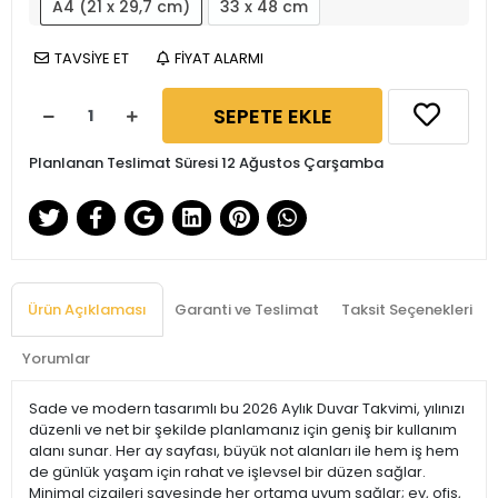
A4 (21 x 29,7 cm)
33 x 48 cm
TAVSİYE ET
FİYAT ALARMI
SEPETE EKLE
Planlanan Teslimat Süresi 12 Ağustos Çarşamba
Ürün Açıklaması
Garanti ve Teslimat
Taksit Seçenekleri
Yorumlar
Sade ve modern tasarımlı bu 2026 Aylık Duvar Takvimi, yılınızı
düzenli ve net bir şekilde planlamanız için geniş bir kullanım
alanı sunar. Her ay sayfası, büyük not alanları ile hem iş hem
de günlük yaşam için rahat ve işlevsel bir düzen sağlar.
Minimal çizgileri sayesinde her ortama uyum sağlar; ev, ofis,