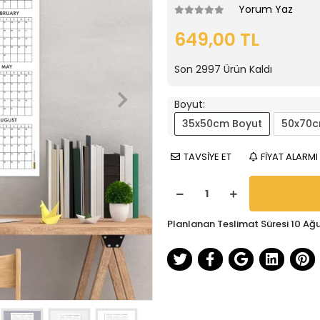
Yorum Yaz
649,00 TL
Son
2997
Ürün Kaldı
Boyut:
35x50cm Boyut
50x70c
TAVSİYE ET
FİYAT ALARMI
Planlanan Teslimat Süresi 10 Ağ