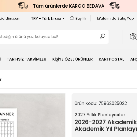
Tüm ürünlerde KARGO BEDAVA
TRY - Türk Lirası
bialdim.com
Bayilik
bi'aldım da Satış Yap
İ
TARİHSİZ TAKVİMLER
KİŞİYE ÖZEL ÜRÜNLER
KARTPOSTAL
AH
r
Ürün Kodu:
75962025022
2027 Yıllık Planlayıcılar
2026-2027 Akademik 
Akademik Yıl Planlayı