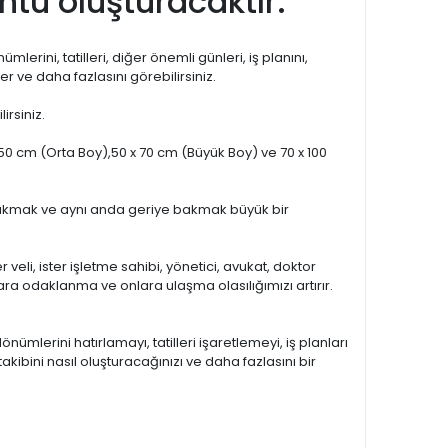
üntü oluşturacaktır.
lerini, tatilleri, diğer önemli günleri, iş planını,
ler ve daha fazlasını görebilirsiniz.
irsiniz.
 50 cm (Orta Boy),50 x 70 cm (Büyük Boy) ve 70 x 100
ye bakmak ve aynı anda geriye bakmak büyük bir
 veli, ister işletme sahibi, yönetici, avukat, doktor
a odaklanma ve onlara ulaşma olasılığımızı artırır.
mlerini hatırlamayı, tatilleri işaretlemeyi, iş planları
akibini nasıl oluşturacağınızı ve daha fazlasını bir