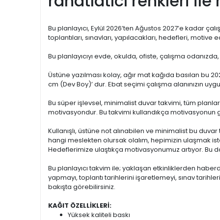
rahatlatıcı renkleri il
Bu planlayıcı, Eylül 2026’ten Ağustos 2027’e kadar çalışır
toplantıları, sınavları, yapılacakları, hedefleri, motive e
Bu planlayıcıyı evde, okulda, ofiste, çalışma odanızda,
Üstüne yazılması kolay, ağır mat kağıda basılan bu 2027
cm (Dev Boy)’ dur. Ebat seçimi çalışma alanınızın uygu
Bu süper işlevsel, minimalist duvar takvimi, tüm planla
motivasyondur. Bu takvimi kullandıkça motivasyonun 
Kullanışlı, üstüne not alınabilen ve minimalist bu duvar t
hangi meslekten olursak olalım, hepimizin ulaşmak ist
Hedeflerimize ulaştıkça motivasyonumuz artıyor. Bu da
Bu planlayıcı takvim ile; yaklaşan etkinliklerden haberd
yapmayı, toplantı tarihlerini işaretlemeyi, sınav tarihl
bakışta görebilirsiniz.
KAĞIT ÖZELLİKLERİ:
Yüksek kaliteli baskı