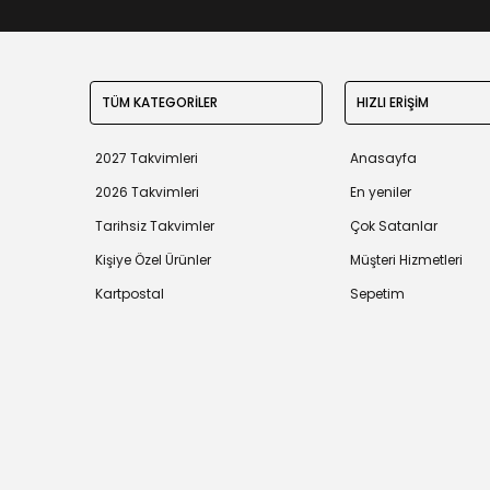
TÜM KATEGORİLER
HIZLI ERİŞİM
2027 Takvimleri
Anasayfa
2026 Takvimleri
En yeniler
Tarihsiz Takvimler
Çok Satanlar
Kişiye Özel Ürünler
Müşteri Hizmetleri
Kartpostal
Sepetim