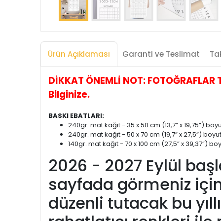
Ürün Açıklaması
Garanti ve Teslimat
Tak
DİKKAT ÖNEMLİ NOT: FOTOĞRAFLAR TEM
Bilginize.
BASKI EBATLARI:
240gr. mat kağıt - 35 x 50 cm (13,7” x 19,75”) bo
240gr. mat kağıt - 50 x 70 cm (19,7” x 27,5”) boyu
140gr. mat kağıt - 70 x 100 cm (27,5” x 39,37”) b
2026 - 2027 Eylül başl
sayfada görmeniz için 
düzenli tutacak bu yı