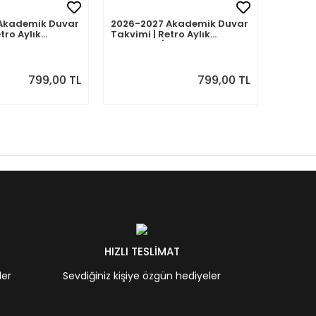
Akademik Duvar
2026-2027 Akademik Duvar
2026-2
tro Aylık
Takvimi | Retro Aylık
Takvimi
Eylül 2026 -
Planlayıcı | Ağustos 2026 -
Planlay
7 | Sonraki Ay
Temmuz 2027 | Sonraki Ay
Haziran
Önizlemeli
Önizle
799,00 TL
799,00 TL
HIZLI TESLİMAT
ler
Sevdiğiniz kişiye özgün hediyeler