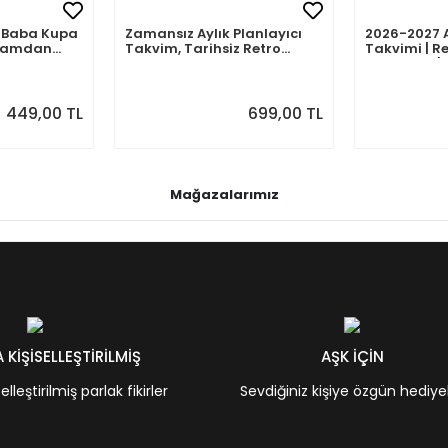
mli Baba Kupa
Zamansız Aylık Planlayıcı
2026-2027 
abamdan
Takvim, Tarihsiz Retro
Takvimi | Re
Duvar Takvimi
Planlayıcı | 
Ağustos 202
Önizlemeli
449,00 TL
699,00 TL
Mağazalarımız
KİŞİSELLEŞTİRİLMİŞ
AŞK İÇİN
leştirilmiş parlak fikirler
Sevdiğiniz kişiye özgün hediye