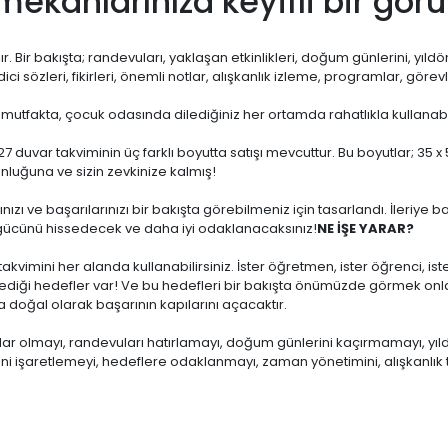
e mekanlarınıza keyifli bir gör
. Bir bakışta; randevuları, yaklaşan etkinlikleri, doğum günlerini, yıldönüm
dici sözleri, fikirleri, önemli notlar, alışkanlık izleme, programlar, görev
 mutfakta, çocuk odasında dilediğiniz her ortamda rahatlıkla kullanabil
 duvar takviminin üç farklı boyutta satışı mevcuttur. Bu boyutlar; 35 x
nluğuna ve sizin zevkinize kalmış!
rınızı ve başarılarınızı bir bakışta görebilmeniz için tasarlandı. İleri
gücünü hissedecek ve daha iyi odaklanacaksınız!
NE İŞE YARAR?
akvimini her alanda kullanabilirsiniz. İster öğretmen, ister öğrenci, ister
ediği hedefler var! Ve bu hedefleri bir bakışta önümüzde görmek onlar
 doğal olarak başarının kapılarını açacaktır.
ar olmayı, randevuları hatırlamayı, doğum günlerini kaçırmamayı, yıldönü
erini işaretlemeyi, hedeflere odaklanmayı, zaman yönetimini, alışkanlık t