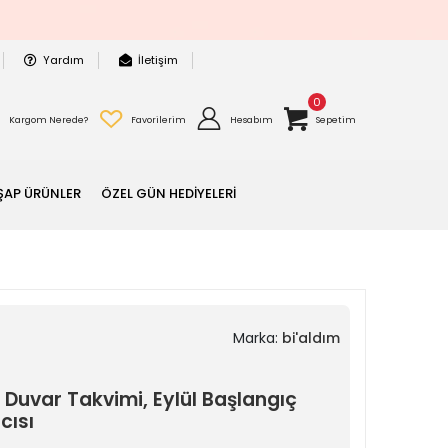
Yardım
İletişim
0
Kargom Nerede?
Favorilerim
Hesabım
Sepetim
ŞAP ÜRÜNLER
ÖZEL GÜN HEDİYELERİ
Marka:
bi'aldım
Duvar Takvimi, Eylül Başlangıç
cısı