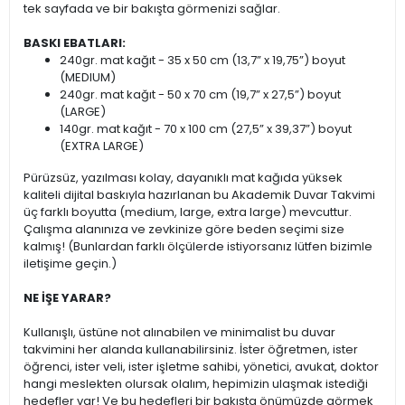
tek sayfada ve bir bakışta görmenizi sağlar.
BASKI EBATLARI:
240gr. mat kağıt - 35 x 50 cm (13,7” x 19,75”) boyut
(MEDIUM)
240gr. mat kağıt - 50 x 70 cm (19,7” x 27,5”) boyut
(LARGE)
140gr. mat kağıt - 70 x 100 cm (27,5” x 39,37”) boyut
(EXTRA LARGE)
Pürüzsüz, yazılması kolay, dayanıklı mat kağıda yüksek
kaliteli dijital baskıyla hazırlanan bu Akademik Duvar Takvimi
üç farklı boyutta (medium, large, extra large) mevcuttur.
Çalışma alanınıza ve zevkinize göre beden seçimi size
kalmış! (Bunlardan farklı ölçülerde istiyorsanız lütfen bizimle
iletişime geçin.)
NE İŞE YARAR?
Kullanışlı, üstüne not alınabilen ve minimalist bu duvar
takvimini her alanda kullanabilirsiniz. İster öğretmen, ister
öğrenci, ister veli, ister işletme sahibi, yönetici, avukat, doktor
hangi meslekten olursak olalım, hepimizin ulaşmak istediği
hedefler var! Ve bu hedefleri bir bakışta önümüzde görmek