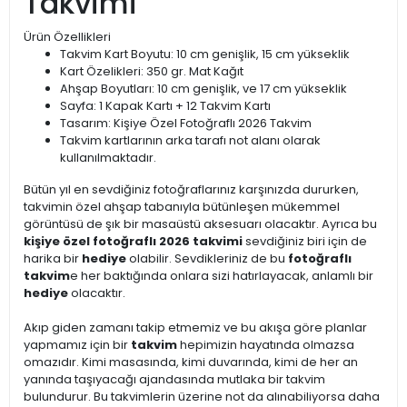
Takvimi
Ürün Özellikleri
Takvim Kart Boyutu: 10 cm genişlik, 15 cm yükseklik
Kart Özelikleri: 350 gr. Mat Kağıt
Ahşap Boyutları: 10 cm genişlik, ve 17 cm yükseklik
Sayfa: 1 Kapak Kartı + 12 Takvim Kartı
Tasarım: Kişiye Özel Fotoğraflı 2026 Takvim
Takvim kartlarının arka tarafı not alanı olarak
kullanılmaktadır.
Bütün yıl en sevdiğiniz fotoğraflarınız karşınızda dururken,
takvimin özel ahşap tabanıyla bütünleşen mükemmel
görüntüsü de şık bir masaüstü aksesuarı olacaktır. Ayrıca bu
kişiye özel fotoğraflı 2026 takvimi
sevdiğiniz biri için de
harika bir
hediye
olabilir. Sevdikleriniz de bu
fotoğraflı
takvim
e her baktığında onlara sizi hatırlayacak, anlamlı bir
hediye
olacaktır.
Akıp giden zamanı takip etmemiz ve bu akışa göre planlar
yapmamız için bir
takvim
hepimizin hayatında olmazsa
omazıdır. Kimi masasında, kimi duvarında, kimi de her an
yanında taşıyacağı ajandasında mutlaka bir takvim
bulundurur. Bu takvimlerin üzerine not da alınabiliyorsa daha