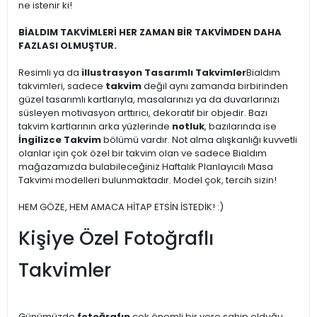
ne istenir ki!
BİALDIM TAKVİMLERİ HER ZAMAN BİR TAKVİMDEN DAHA
FAZLASI OLMUŞTUR.
Resimli ya da
illustrasyon Tasarımlı Takvimler
Bialdım
takvimleri, sadece
takvim
değil aynı zamanda birbirinden
güzel tasarımlı kartlarıyla, masalarınızı ya da duvarlarınızı
süsleyen motivasyon arttırıcı, dekoratif bir objedir. Bazı
takvim kartlarının arka yüzlerinde
notluk
, bazılarında ise
İngilizce Takvim
bölümü vardır. Not alma alışkanlığı kuvvetli
olanlar için çok özel bir takvim olan ve sadece Bialdım
mağazamızda bulabileceğiniz Haftalık Planlayıcılı Masa
Takvimi modelleri bulunmaktadır. Model çok, tercih sizin!
HEM GÖZE, HEM AMACA HİTAP ETSİN İSTEDİK! :)
Kişiye Özel Fotoğraflı
Takvimler
Günümüzde
fotoğrafın
çok önemli bir yere sahip olduğu