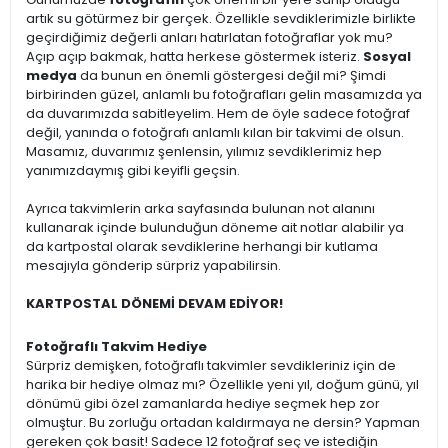
artık su götürmez bir gerçek. Özellikle sevdiklerimizle birlikte
geçirdiğimiz değerli anları hatırlatan fotoğraflar yok mu?
Açıp açıp bakmak, hatta herkese göstermek isteriz.
Sosyal
medya
da bunun en önemli göstergesi değil mi? Şimdi
birbirinden güzel, anlamlı bu fotoğrafları gelin masamızda ya
da duvarımızda sabitleyelim. Hem de öyle sadece fotoğraf
değil, yanında o fotoğrafı anlamlı kılan bir takvimi de olsun.
Masamız, duvarımız şenlensin, yılımız sevdiklerimiz hep
yanımızdaymış gibi keyifli geçsin.
Ayrıca takvimlerin arka sayfasında bulunan not alanını
kullanarak içinde bulunduğun döneme ait notlar alabilir ya
da kartpostal olarak sevdiklerine herhangi bir kutlama
mesajıyla gönderip sürpriz yapabilirsin.
KARTPOSTAL DÖNEMİ DEVAM EDİYOR!
Fotoğraflı Takvim Hediye
Sürpriz demişken, fotoğraflı takvimler sevdikleriniz için de
harika bir hediye olmaz mı? Özellikle yeni yıl, doğum günü, yıl
dönümü gibi özel zamanlarda hediye seçmek hep zor
olmuştur. Bu zorluğu ortadan kaldırmaya ne dersin? Yapman
gereken çok basit! Sadece 12 fotoğraf seç ve istediğin