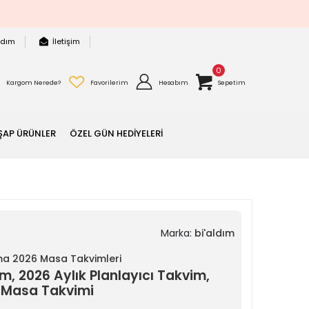
rdım
İletişim
0
Kargom Nerede?
Favorilerim
Hesabım
Sepetim
ŞAP ÜRÜNLER
ÖZEL GÜN HEDİYELERİ
Marka:
bi'aldım
ama 2026 Masa Takvimleri
m, 2026 Aylık Planlayıcı Takvim,
ı Masa Takvimi