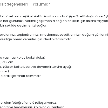
sit Seçenekleri
Yorumlar
dolu özel anlar eşlik etsin! Bu ikisi bir arada Kişiye Özel Fotoğraflı ve 
ve her gününüzü verimli geçirmenizi sağlarken sizin için anlam taşıyan fo
 bir şekilde geçirmenizi sağlar.
ularınızı, toplantılarınızı, sınavlarınızı, sevdiklerinizin doğum günler
vselliğe önem verenler için ideal bir takvimdir.
ine yazması kolay ipeksi doku)
,5 x 9 cm
Yüksek kaliteli, sert ve dayanıklı takvim ayağı.
yonel)
olarak çift taraflı takvimdir.
zel olan fotoğraflarla özelleştiriyoruz.
klerinizi ve hedeflerinizi kolayca düzenleyin.