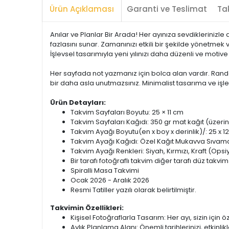
Ürün Açıklaması
Garanti ve Teslimat
Tak
Anılar ve Planlar Bir Arada! Her ayınıza sevdiklerinizle 
fazlasını sunar. Zamanınızı etkili bir şekilde yönetmek 
İşlevsel tasarımıyla yeni yılınızı daha düzenli ve motive
Her sayfada not yazmanız için bolca alan vardır. Randev
bir daha asla unutmazsınız. Minimalist tasarıma ve işle
Ürün Detayları:
Takvim Sayfaları Boyutu: 25 × 11 cm
Takvim Sayfaları Kağıdı: 350 gr mat kağıt (üzer
Takvim Ayağı Boyutu(en x boy x derinlik)/: 25 x 12
Takvim Ayağı Kağıdı: Özel Kağıt Mukavva Sıvama. 
Takvim Ayağı Renkleri: Siyah, Kırmızı, Kraft (Opsi
Bir tarafı fotoğraflı takvim diğer tarafı düz takvim 
Spiralli Masa Takvimi
Ocak 2026 - Aralık 2026
Resmi Tatiller yazılı olarak belirtilmiştir.
Takvimin Özellikleri:
Kişisel Fotoğraflarla Tasarım: Her ayı, sizin için ö
Aylık Planlama Alanı: Önemli tarihlerinizi, etkinli