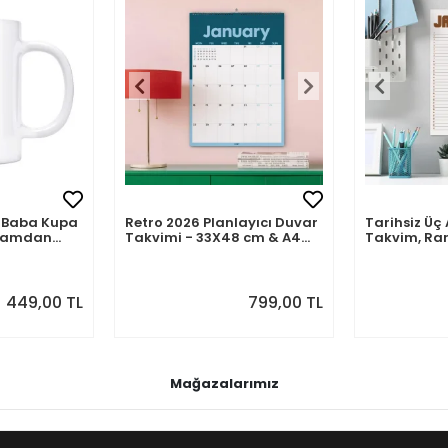
mli Baba Kupa
Retro 2026 Planlayıcı Duvar
Tarihsiz Üç 
abamdan
Takvimi - 33X48 cm & A4
Takvim, Ra
Takvim. Sonraki Ay
Takvim Seti
Önizlemeli
449,00 TL
799,00 TL
Mağazalarımız