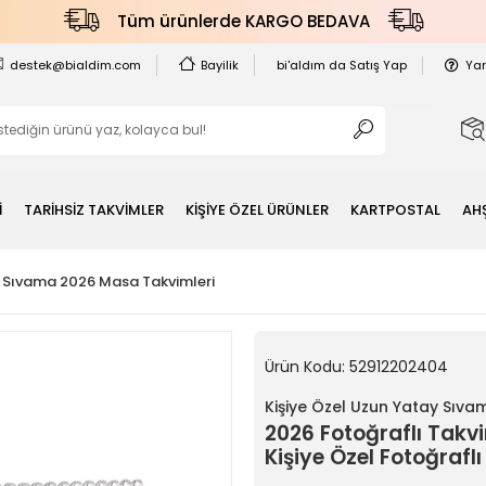
Tüm ürünlerde KARGO BEDAVA
destek@bialdim.com
Bayilik
bi'aldım da Satış Yap
Ya
İ
TARİHSİZ TAKVİMLER
KİŞİYE ÖZEL ÜRÜNLER
KARTPOSTAL
AH
y Sıvama 2026 Masa Takvimleri
Ürün Kodu:
52912202404
Kişiye Özel Uzun Yatay Sıv
2026 Fotoğraflı Takvi
Kişiye Özel Fotoğrafl