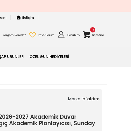
rdım
İletişim
0
Kargom Nerede?
Favorilerim
Hesabım
Sepetim
ŞAP ÜRÜNLER
ÖZEL GÜN HEDİYELERİ
Marka:
bi'aldım
 2026-2027 Akademik Duvar
ngıç Akademik Planlayıcısı, Sunday