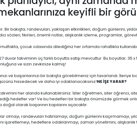
llık planlayıcı, aynı zaman
e mekanlarınıza keyifli bir gör
. Bir bakışta; randevuları, yaklaşan etkinlikleri, doğum günlerini, yıldönüm
dici sözleri, fikirleri, önemli notlar, alışkanlık izleme, programlar, görev
 mutfakta, çocuk odasında dilediğiniz her ortamda rahatlıkla kullanabil
 duvar takviminin üç farklı boyutta satışı mevcuttur. Bu boyutlar; 35 x
nluğuna ve sizin zevkinize kalmış!
rınızı ve başarılarınızı bir bakışta görebilmeniz için tasarlandı. İleri
gücünü hissedecek ve daha iyi odaklanacaksınız!
NE İŞE YARAR?
akvimini her alanda kullanabilirsiniz. İster öğretmen, ister öğrenci, ister
ediği hedefler var! Ve bu hedefleri bir bakışta önümüzde görmek onlar
 doğal olarak başarının kapılarını açacaktır.
ar olmayı, randevuları hatırlamayı, doğum günlerini kaçırmamayı, yıldönü
erini işaretlemeyi, hedeflere odaklanmayı, zaman yönetimini, alışkanlık t