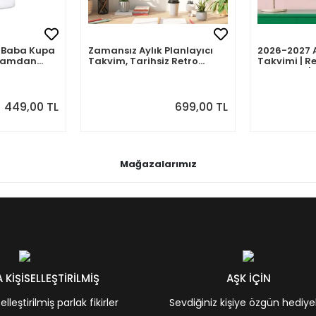
mli Baba Kupa
Zamansız Aylık Planlayıcı
2026-2027 
abamdan
Takvim, Tarihsiz Retro
Takvimi | Re
Duvar Takvimi
Planlayıcı | 
Ağustos 202
Önizlemeli
449,00 TL
699,00 TL
Mağazalarımız
KİŞİSELLEŞTİRİLMİŞ
AŞK İÇİN
leştirilmiş parlak fikirler
Sevdiğiniz kişiye özgün hediye