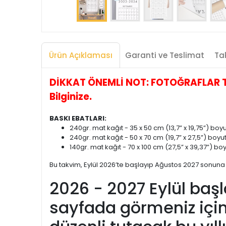
Ürün Açıklaması
Garanti ve Teslimat
Tak
DİKKAT ÖNEMLİ NOT: FOTOĞRAFLAR TEM
Bilginize.
BASKI EBATLARI:
240gr. mat kağıt - 35 x 50 cm (13,7” x 19,75”) bo
240gr. mat kağıt - 50 x 70 cm (19,7” x 27,5”) boyu
140gr. mat kağıt - 70 x 100 cm (27,5” x 39,37”) b
Bu takvim, Eylül 2026’te başlayıp Ağustos 2027 sonun
2026 - 2027 Eylül başl
sayfada görmeniz için 