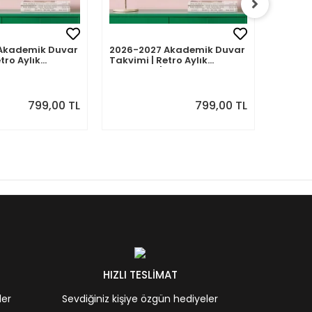
Akademik Duvar
2026-2027 Akademik Duvar
2026-2
tro Aylık
Takvimi | Retro Aylık
Takvimi
Eylül 2026 -
Planlayıcı | Ağustos 2026 -
Planlay
7 | Sonraki Ay
Temmuz 2027 | Sonraki Ay
Haziran
Önizlemeli
Önizle
799,00 TL
799,00 TL
HIZLI TESLİMAT
ler
Sevdiğiniz kişiye özgün hediyeler