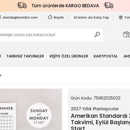
Tüm ürünlerde KARGO BEDAVA
destek@bialdim.com
Bayilik
bi'aldım da Satış Yap
Ya
İ
TARİHSİZ TAKVİMLER
KİŞİYE ÖZEL ÜRÜNLER
KARTPOSTAL
AH
r
Ürün Kodu:
75962025023
2027 Yıllık Planlayıcılar
Amerikan Standardı
Takvimi, Eylül Başla
Start