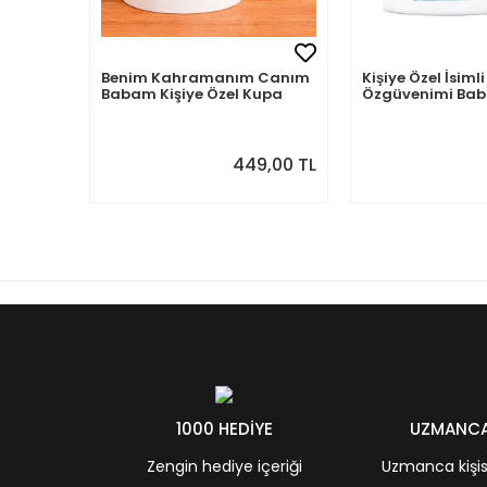
Benim Kahramanım Canım
Kişiye Özel İsi
Babam Kişiye Özel Kupa
Özgüvenimi B
Aldım
449,00 TL
1000 HEDİYE
UZMANCA 
Zengin hediye içeriği
Uzmanca kişisel