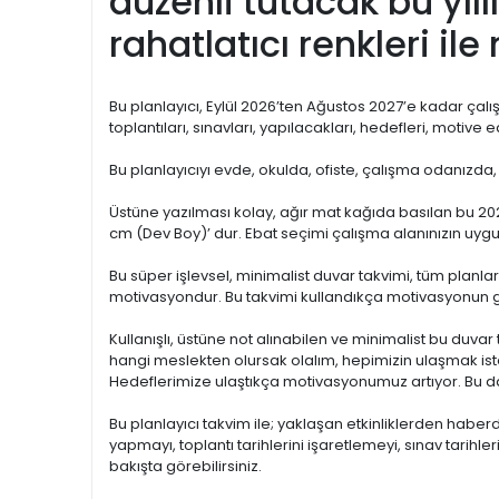
düzenli tutacak bu yı
rahatlatıcı renkleri il
Bu planlayıcı, Eylül 2026’ten Ağustos 2027’e kadar çalışır
toplantıları, sınavları, yapılacakları, hedefleri, motive e
Bu planlayıcıyı evde, okulda, ofiste, çalışma odanızda,
Üstüne yazılması kolay, ağır mat kağıda basılan bu 2027
cm (Dev Boy)’ dur. Ebat seçimi çalışma alanınızın uygu
Bu süper işlevsel, minimalist duvar takvimi, tüm planla
motivasyondur. Bu takvimi kullandıkça motivasyonun 
Kullanışlı, üstüne not alınabilen ve minimalist bu duvar t
hangi meslekten olursak olalım, hepimizin ulaşmak ist
Hedeflerimize ulaştıkça motivasyonumuz artıyor. Bu da
Bu planlayıcı takvim ile; yaklaşan etkinliklerden haberd
yapmayı, toplantı tarihlerini işaretlemeyi, sınav tarihl
bakışta görebilirsiniz.