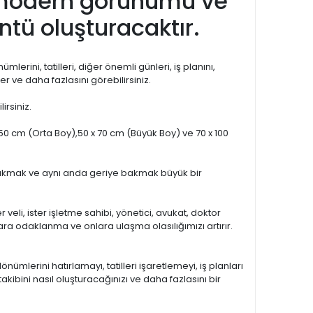
da modern görünümü ve
üntü oluşturacaktır.
lerini, tatilleri, diğer önemli günleri, iş planını,
ler ve daha fazlasını görebilirsiniz.
irsiniz.
 50 cm (Orta Boy),50 x 70 cm (Büyük Boy) ve 70 x 100
ye bakmak ve aynı anda geriye bakmak büyük bir
 veli, ister işletme sahibi, yönetici, avukat, doktor
a odaklanma ve onlara ulaşma olasılığımızı artırır.
mlerini hatırlamayı, tatilleri işaretlemeyi, iş planları
akibini nasıl oluşturacağınızı ve daha fazlasını bir