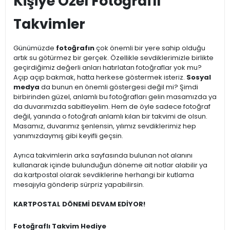
Kişiye Özel Fotoğraflı
Takvimler
Günümüzde
fotoğrafın
çok önemli bir yere sahip olduğu
artık su götürmez bir gerçek. Özellikle sevdiklerimizle birlikte
geçirdiğimiz değerli anları hatırlatan fotoğraflar yok mu?
Açıp açıp bakmak, hatta herkese göstermek isteriz.
Sosyal
medya
da bunun en önemli göstergesi değil mi? Şimdi
birbirinden güzel, anlamlı bu fotoğrafları gelin masamızda ya
da duvarımızda sabitleyelim. Hem de öyle sadece fotoğraf
değil, yanında o fotoğrafı anlamlı kılan bir takvimi de olsun.
Masamız, duvarımız şenlensin, yılımız sevdiklerimiz hep
yanımızdaymış gibi keyifli geçsin.
Ayrıca takvimlerin arka sayfasında bulunan not alanını
kullanarak içinde bulunduğun döneme ait notlar alabilir ya
da kartpostal olarak sevdiklerine herhangi bir kutlama
mesajıyla gönderip sürpriz yapabilirsin.
KARTPOSTAL DÖNEMİ DEVAM EDİYOR!
Fotoğraflı Takvim Hediye