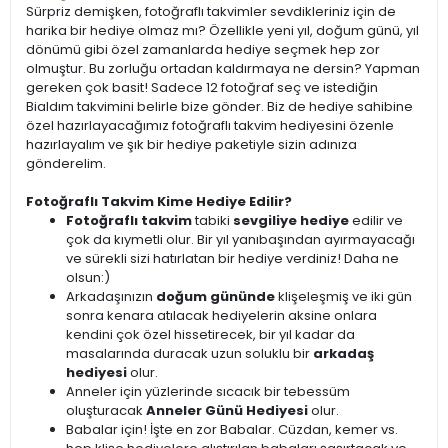
Sürpriz demişken, fotoğraflı takvimler sevdikleriniz için de
harika bir hediye olmaz mı? Özellikle yeni yıl, doğum günü, yıl
dönümü gibi özel zamanlarda hediye seçmek hep zor
olmuştur. Bu zorluğu ortadan kaldırmaya ne dersin? Yapman
gereken çok basit! Sadece 12 fotoğraf seç ve istediğin
Bialdım takvimini belirle bize gönder. Biz de hediye sahibine
özel hazırlayacağımız fotoğraflı takvim hediyesini özenle
hazırlayalım ve şık bir hediye paketiyle sizin adınıza
gönderelim.
Fotoğraflı Takvim Kime Hediye Edilir?
Fotoğraflı takvim
tabiki
sevgiliye hediye
edilir ve
çok da kıymetli olur. Bir yıl yanıbaşından ayırmayacağı
ve sürekli sizi hatırlatan bir hediye verdiniz! Daha ne
olsun:)
Arkadaşınızın
doğum gününde
klişeleşmiş ve iki gün
sonra kenara atılacak hediyelerin aksine onlara
kendini çok özel hissetirecek, bir yıl kadar da
masalarında duracak uzun soluklu bir
arkadaş
hediyesi
olur.
Anneler için yüzlerinde sıcacık bir tebessüm
oluşturacak
Anneler Günü Hediyesi
olur.
Babalar için! İşte en zor Babalar. Cüzdan, kemer vs.