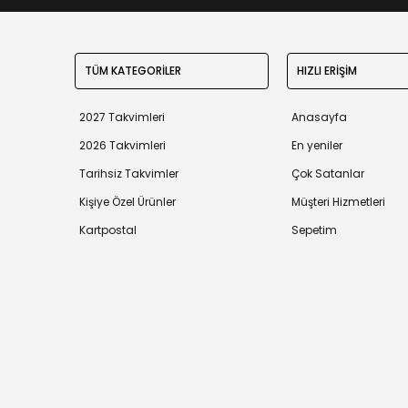
TÜM KATEGORİLER
HIZLI ERİŞİM
2027 Takvimleri
Anasayfa
2026 Takvimleri
En yeniler
Tarihsiz Takvimler
Çok Satanlar
Kişiye Özel Ürünler
Müşteri Hizmetleri
Kartpostal
Sepetim