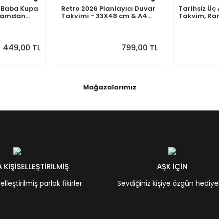
mli Baba Kupa
Retro 2026 Planlayıcı Duvar
Tarihsiz Üç 
abamdan
Takvimi - 33X48 cm & A4
Takvim, Ra
Takvim. Sonraki Ay
Takvim Seti
Önizlemeli
449,00 TL
799,00 TL
Mağazalarımız
KİŞİSELLEŞTİRİLMİŞ
AŞK İÇİN
leştirilmiş parlak fikirler
Sevdiğiniz kişiye özgün hediye