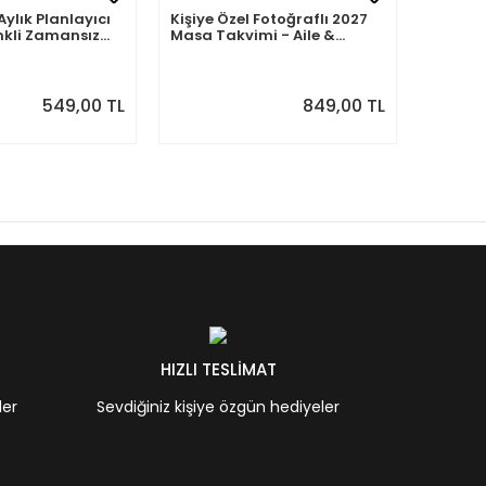
Aylık Planlayıcı
Kişiye Özel Fotoğraflı 2027
Kişiye 
nkli Zamansız
Masa Takvimi - Aile &
2027 M
Sevdiklerinizle 12 Ay Hatıra
Fotoğra
549,00 TL
849,00 TL
HIZLI TESLİMAT
ler
Sevdiğiniz kişiye özgün hediyeler