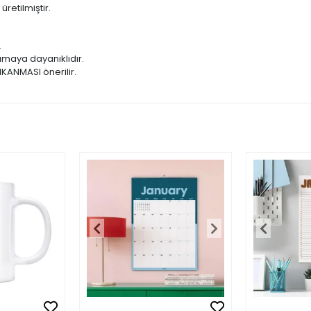
etilmiştir.
.
amaya dayanıklıdır.
IKANMASI önerilir.