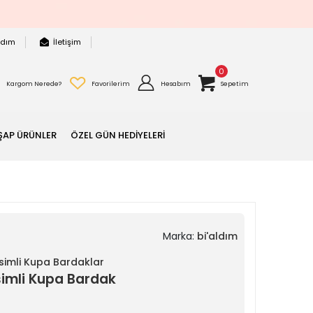
rdım
İletişim
0
Kargom Nerede?
Favorilerim
Hesabım
Sepetim
ŞAP ÜRÜNLER
ÖZEL GÜN HEDİYELERİ
Marka:
bi'aldım
 İsimli Kupa Bardaklar
İsimli Kupa Bardak