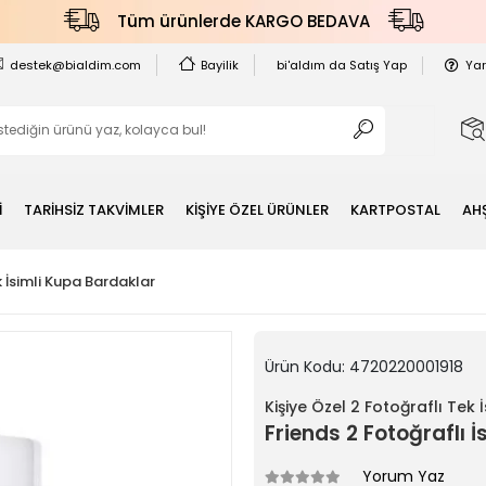
Tüm ürünlerde KARGO BEDAVA
destek@bialdim.com
Bayilik
bi'aldım da Satış Yap
Ya
İ
TARİHSİZ TAKVİMLER
KİŞİYE ÖZEL ÜRÜNLER
KARTPOSTAL
AH
k İsimli Kupa Bardaklar
Ürün Kodu:
4720220001918
Kişiye Özel 2 Fotoğraflı Tek
Friends 2 Fotoğraflı 
Yorum Yaz