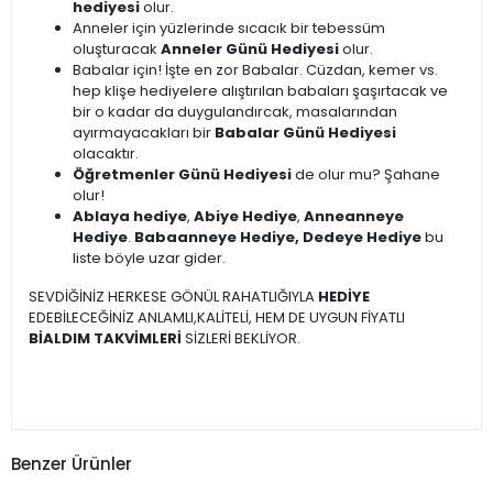
hediyesi
olur.
Anneler için yüzlerinde sıcacık bir tebessüm
oluşturacak
Anneler Günü Hediyesi
olur.
Babalar için! İşte en zor Babalar. Cüzdan, kemer vs.
hep klişe hediyelere alıştırılan babaları şaşırtacak ve
bir o kadar da duygulandırcak, masalarından
ayırmayacakları bir
Babalar Günü Hediyesi
olacaktır.
Öğretmenler Günü Hediyesi
de olur mu? Şahane
olur!
Ablaya hediye
,
Abiye Hediye
,
Anneanneye
Hediye
.
Babaanneye Hediye, Dedeye Hediye
bu
liste böyle uzar gider.
SEVDİĞİNİZ HERKESE GÖNÜL RAHATLIĞIYLA
HEDİYE
EDEBİLECEĞİNİZ ANLAMLI,KALİTELİ, HEM DE UYGUN FİYATLI
BİALDIM TAKVİMLERİ
SİZLERİ BEKLİYOR.
Benzer Ürünler