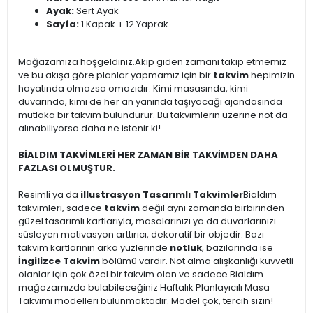
Ayak:
Sert Ayak
Sayfa:
1 Kapak + 12 Yaprak
Mağazamıza hoşgeldiniz.Akıp giden zamanı takip etmemiz
ve bu akışa göre planlar yapmamız için bir
takvim
hepimizin
hayatında olmazsa omazıdır. Kimi masasında, kimi
duvarında, kimi de her an yanında taşıyacağı ajandasında
mutlaka bir takvim bulundurur. Bu takvimlerin üzerine not da
alınabiliyorsa daha ne istenir ki!
BİALDIM TAKVİMLERİ HER ZAMAN BİR TAKVİMDEN DAHA
FAZLASI OLMUŞTUR.
Resimli ya da
illustrasyon Tasarımlı Takvimler
Bialdım
takvimleri, sadece
takvim
değil aynı zamanda birbirinden
güzel tasarımlı kartlarıyla, masalarınızı ya da duvarlarınızı
süsleyen motivasyon arttırıcı, dekoratif bir objedir. Bazı
takvim kartlarının arka yüzlerinde
notluk
, bazılarında ise
İngilizce Takvim
bölümü vardır. Not alma alışkanlığı kuvvetli
olanlar için çok özel bir takvim olan ve sadece Bialdım
mağazamızda bulabileceğiniz Haftalık Planlayıcılı Masa
Takvimi modelleri bulunmaktadır. Model çok, tercih sizin!