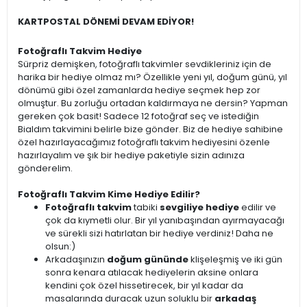
KARTPOSTAL DÖNEMİ DEVAM EDİYOR!
Fotoğraflı Takvim Hediye
Sürpriz demişken, fotoğraflı takvimler sevdikleriniz için de
harika bir hediye olmaz mı? Özellikle yeni yıl, doğum günü, yıl
dönümü gibi özel zamanlarda hediye seçmek hep zor
olmuştur. Bu zorluğu ortadan kaldırmaya ne dersin? Yapman
gereken çok basit! Sadece 12 fotoğraf seç ve istediğin
Bialdım takvimini belirle bize gönder. Biz de hediye sahibine
özel hazırlayacağımız fotoğraflı takvim hediyesini özenle
hazırlayalım ve şık bir hediye paketiyle sizin adınıza
gönderelim.
Fotoğraflı Takvim Kime Hediye Edilir?
Fotoğraflı takvim
tabiki
sevgiliye hediye
edilir ve
çok da kıymetli olur. Bir yıl yanıbaşından ayırmayacağı
ve sürekli sizi hatırlatan bir hediye verdiniz! Daha ne
olsun:)
Arkadaşınızın
doğum gününde
klişeleşmiş ve iki gün
sonra kenara atılacak hediyelerin aksine onlara
kendini çok özel hissetirecek, bir yıl kadar da
masalarında duracak uzun soluklu bir
arkadaş