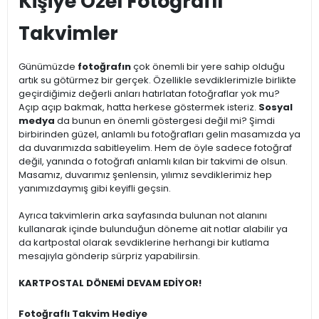
Kişiye Özel Fotoğraflı
Takvimler
Günümüzde
fotoğrafın
çok önemli bir yere sahip olduğu
artık su götürmez bir gerçek. Özellikle sevdiklerimizle birlikte
geçirdiğimiz değerli anları hatırlatan fotoğraflar yok mu?
Açıp açıp bakmak, hatta herkese göstermek isteriz.
Sosyal
medya
da bunun en önemli göstergesi değil mi? Şimdi
birbirinden güzel, anlamlı bu fotoğrafları gelin masamızda ya
da duvarımızda sabitleyelim. Hem de öyle sadece fotoğraf
değil, yanında o fotoğrafı anlamlı kılan bir takvimi de olsun.
Masamız, duvarımız şenlensin, yılımız sevdiklerimiz hep
yanımızdaymış gibi keyifli geçsin.
Ayrıca takvimlerin arka sayfasında bulunan not alanını
kullanarak içinde bulunduğun döneme ait notlar alabilir ya
da kartpostal olarak sevdiklerine herhangi bir kutlama
mesajıyla gönderip sürpriz yapabilirsin.
KARTPOSTAL DÖNEMİ DEVAM EDİYOR!
Fotoğraflı Takvim Hediye