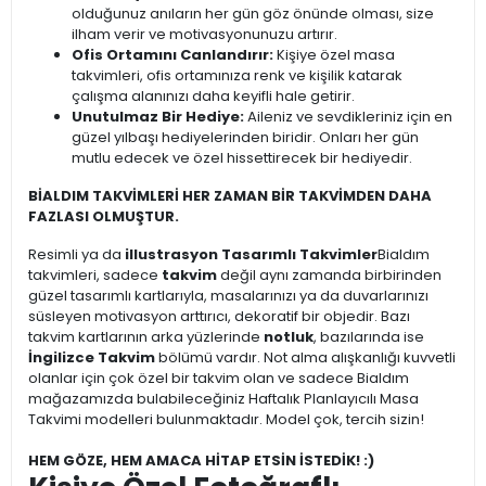
olduğunuz anıların her gün göz önünde olması, size
ilham verir ve motivasyonunuzu artırır.
Ofis Ortamını Canlandırır:
Kişiye özel masa
takvimleri, ofis ortamınıza renk ve kişilik katarak
çalışma alanınızı daha keyifli hale getirir.
Unutulmaz Bir Hediye:
Aileniz ve sevdikleriniz için en
güzel yılbaşı hediyelerinden biridir. Onları her gün
mutlu edecek ve özel hissettirecek bir hediyedir.
BİALDIM TAKVİMLERİ HER ZAMAN BİR TAKVİMDEN DAHA
FAZLASI OLMUŞTUR.
Resimli ya da
illustrasyon Tasarımlı Takvimler
Bialdım
takvimleri, sadece
takvim
değil aynı zamanda birbirinden
güzel tasarımlı kartlarıyla, masalarınızı ya da duvarlarınızı
süsleyen motivasyon arttırıcı, dekoratif bir objedir. Bazı
takvim kartlarının arka yüzlerinde
notluk
, bazılarında ise
İngilizce Takvim
bölümü vardır. Not alma alışkanlığı kuvvetli
olanlar için çok özel bir takvim olan ve sadece Bialdım
mağazamızda bulabileceğiniz Haftalık Planlayıcılı Masa
Takvimi modelleri bulunmaktadır. Model çok, tercih sizin!
HEM GÖZE, HEM AMACA HİTAP ETSİN İSTEDİK! :)