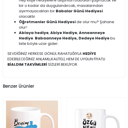
hep klişe hediyelere alıştırılan babaları şaşırtacak ve
bir o kadar da duygulandırcak, masalarından
ayırmayacakları bir
Babalar Günü Hediyesi
olacaktır.
Öğretmenler Günü Hediyesi
de olur mu? Şahane
olur!
Ablaya hediye
,
Abiye Hediye
,
Anneanneye
Hediye
.
Babaanneye Hediye, Dedeye Hediye
bu
liste böyle uzar gider.
SEVDİĞİNİZ HERKESE GÖNÜL RAHATLIĞIYLA
HEDİYE
EDEBİLECEĞİNİZ ANLAMLI,KALİTELİ, HEM DE UYGUN FİYATLI
BİALDIM TAKVİMLERİ
SİZLERİ BEKLİYOR.
Benzer Ürünler