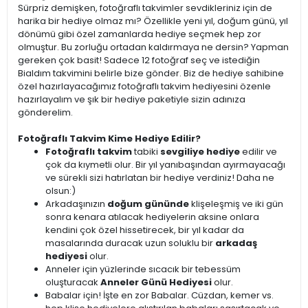
Sürpriz demişken, fotoğraflı takvimler sevdikleriniz için de
harika bir hediye olmaz mı? Özellikle yeni yıl, doğum günü, yıl
dönümü gibi özel zamanlarda hediye seçmek hep zor
olmuştur. Bu zorluğu ortadan kaldırmaya ne dersin? Yapman
gereken çok basit! Sadece 12 fotoğraf seç ve istediğin
Bialdım takvimini belirle bize gönder. Biz de hediye sahibine
özel hazırlayacağımız fotoğraflı takvim hediyesini özenle
hazırlayalım ve şık bir hediye paketiyle sizin adınıza
gönderelim.
Fotoğraflı Takvim Kime Hediye Edilir?
Fotoğraflı takvim
tabiki
sevgiliye hediye
edilir ve
çok da kıymetli olur. Bir yıl yanıbaşından ayırmayacağı
ve sürekli sizi hatırlatan bir hediye verdiniz! Daha ne
olsun:)
Arkadaşınızın
doğum gününde
klişeleşmiş ve iki gün
sonra kenara atılacak hediyelerin aksine onlara
kendini çok özel hissetirecek, bir yıl kadar da
masalarında duracak uzun soluklu bir
arkadaş
hediyesi
olur.
Anneler için yüzlerinde sıcacık bir tebessüm
oluşturacak
Anneler Günü Hediyesi
olur.
Babalar için! İşte en zor Babalar. Cüzdan, kemer vs.