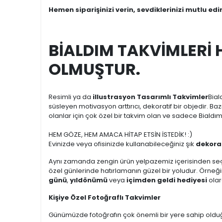
Hemen siparişinizi verin, sevdiklerinizi mutlu edi
BİALDIM TAKVİMLERİ
OLMUŞTUR.
Resimli ya da
illustrasyon Tasarımlı Takvimler
Bial
süsleyen motivasyon arttırıcı, dekoratif bir objedir. Ba
olanlar için çok özel bir takvim olan ve sadece Bialdı
HEM GÖZE, HEM AMACA HİTAP ETSİN İSTEDİK! :)
Evinizde veya ofisinizde kullanabileceğiniz şık
dekorat
Aynı zamanda zengin ürün yelpazemiz içerisinden seçe
özel günlerinde hatırlamanın güzel bir yoludur. Örneği
günü
,
yıldönümü
veya
içimden geldi hediyesi
olara
Kişiye Özel Fotoğraflı Takvimler
Günümüzde fotoğrafın çok önemli bir yere sahip olduğu a