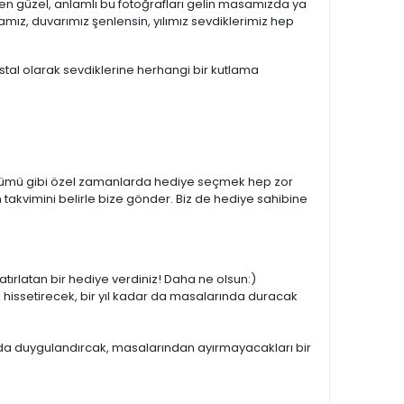
en güzel, anlamlı bu fotoğrafları gelin masamızda ya
mız, duvarımız şenlensin, yılımız sevdiklerimiz hep
stal olarak sevdiklerine herhangi bir kutlama
l dönümü gibi özel zamanlarda hediye seçmek hep zor
takvimini belirle bize gönder. Biz de hediye sahibine
hatırlatan bir hediye verdiniz! Daha ne olsun:)
 hissetirecek, bir yıl kadar da masalarında duracak
ar da duygulandırcak, masalarından ayırmayacakları bir