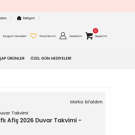
rdım
İletişim
0
Kargom Nerede?
Favorilerim
Hesabım
Sepetim
ŞAP ÜRÜNLER
ÖZEL GÜN HEDİYELERİ
Marka:
bi'aldım
Duvar Takvimi
aflı Afiş 2026 Duvar Takvimi -