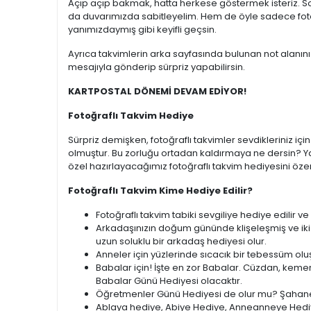
Açıp açıp bakmak, hatta herkese göstermek isteriz. S
da duvarımızda sabitleyelim. Hem de öyle sadece fotoğr
yanımızdaymış gibi keyifli geçsin.
Ayrıca takvimlerin arka sayfasında bulunan not alanını
mesajıyla gönderip sürpriz yapabilirsin.
KARTPOSTAL DÖNEMİ DEVAM EDİYOR!
Fotoğraflı Takvim Hediye
Sürpriz demişken, fotoğraflı takvimler sevdikleriniz i
olmuştur. Bu zorluğu ortadan kaldırmaya ne dersin? Ya
özel hazırlayacağımız fotoğraflı takvim hediyesini özen
Fotoğraflı Takvim Kime Hediye Edilir?
Fotoğraflı takvim tabiki sevgiliye hediye edilir v
Arkadaşınızın doğum gününde klişeleşmiş ve iki 
uzun soluklu bir arkadaş hediyesi olur.
Anneler için yüzlerinde sıcacık bir tebessüm ol
Babalar için! İşte en zor Babalar. Cüzdan, kemer
Babalar Günü Hediyesi olacaktır.
Öğretmenler Günü Hediyesi de olur mu? Şahane
Ablaya hediye, Abiye Hediye, Anneanneye Hediy