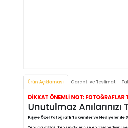
Ürün Açıklaması
Garanti ve Teslimat
Tak
DİKKAT ÖNEMLİ NOT: FOTOĞRAFLAR TEMS
Unutulmaz Anılarınızı
Kişiye Özel Fotoğraflı Takvimler ve Hediyeler ile S
Yeni yıla yaklaşırken sevdiklerinize en özel hediyeyi 