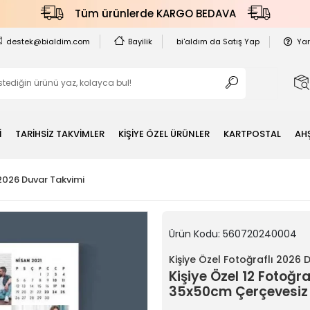
Tüm ürünlerde KARGO BEDAVA
destek@bialdim.com
Bayilik
bi'aldım da Satış Yap
Ya
İ
TARİHSİZ TAKVİMLER
KİŞİYE ÖZEL ÜRÜNLER
KARTPOSTAL
AH
 2026 Duvar Takvimi
Ürün Kodu:
560720240004
Kişiye Özel Fotoğraflı 2026 
Kişiye Özel 12 Fotoğr
35x50cm Çerçevesiz