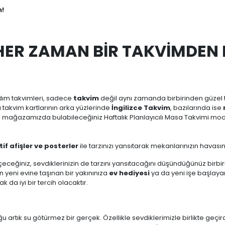
n!
 HER ZAMAN BİR TAKVİMDEN
dım takvimleri, sadece
takvim
değil aynı zamanda birbirinden güzel ta
zı takvim kartlarının arka yüzlerinde
İngilizce Takvim
, bazılarında ise
m mağazamızda bulabileceğiniz Haftalık Planlayıcılı Masa Takvimi mode
if afişler ve posterler
ile tarzınızı yansıtarak mekanlarınızın havasını
ceğiniz, sevdiklerinizin de tarzını yansıtacağını düşündüğünüz birbi
n yeni evine taşınan bir yakınınıza
ev hediyesi
ya da yeni işe başlayan
k da iyi bir tercih olacaktır.
rtık su götürmez bir gerçek. Özellikle sevdiklerimizle birlikte geçird