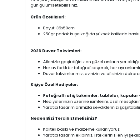
gün gülümsetebilirsiniz.
Ürün Özellikleri:
Boyut: 35x50cm
250gr parlak kuşe kağıda yüksek kalitede bask
2026 Duvar Takvimleri:
Ailenizle geçirdiğiniz en güzel anıların yer aldığı
Her ay farklı bir fotoğraf seçerek, her ayı anlamlı 
Duvar takvimlerimiz, evinizin ve ofisinizin dekor
Kişiye Özel Hediyeler:
Fotoğraflı afiş takvimler
,
tablolar
,
kupalar
Hediyelerinizin üzerine isimlerini, özel mesajlarını
Yaratıcı tasarımlarımızla sevdiklerinizi şaşırtabili
Neden Bizi Tercih Etmelisiniz?
Kaliteli baskı ve malzeme kullanıyoruz.
Yaratıcı tasarım ekibimiz, isteklerinizi en iyi şekil