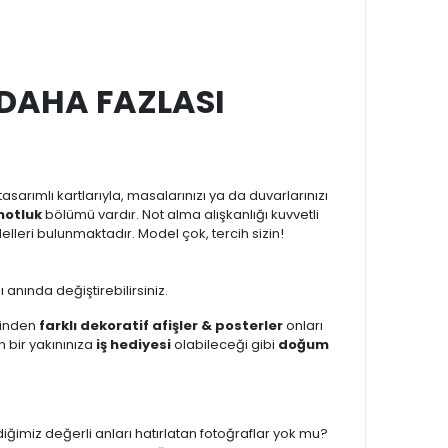
 DAHA FAZLASI
sarımlı kartlarıyla, masalarınızı ya da duvarlarınızı
notluk
bölümü vardır. Not alma alışkanlığı kuvvetli
lleri bulunmaktadır. Model çok, tercih sizin!
 anında değiştirebilirsiniz.
rinden
farklı dekoratif afişler & posterler
onları
 bir yakınınıza
iş hediyesi
olabileceği gibi
doğum
iğimiz değerli anları hatırlatan fotoğraflar yok mu?