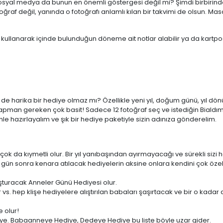
osyal medya da bunun en önemli göstergesi değil mi? Şimdi birbirind
af değil, yanında o fotoğrafı anlamlı kılan bir takvimi de olsun. Masa
 kullanarak içinde bulunduğun döneme ait notlar alabilir ya da kartpo
çin de harika bir hediye olmaz mı? Özellikle yeni yıl, doğum günü, yı
pman gereken çok basit! Sadece 12 fotoğraf seç ve istediğin Bialdım 
le hazırlayalım ve şık bir hediye paketiyle sizin adınıza gönderelim.
e çok da kıymetli olur. Bir yıl yanıbaşından ayırmayacağı ve sürekli sizi 
gün sonra kenara atılacak hediyelerin aksine onlara kendini çok özel
uşturacak Anneler Günü Hediyesi olur.
 vs. hep klişe hediyelere alıştırılan babaları şaşırtacak ve bir o kad
 olur!
e. Babaanneye Hediye, Dedeye Hediye bu liste böyle uzar gider.