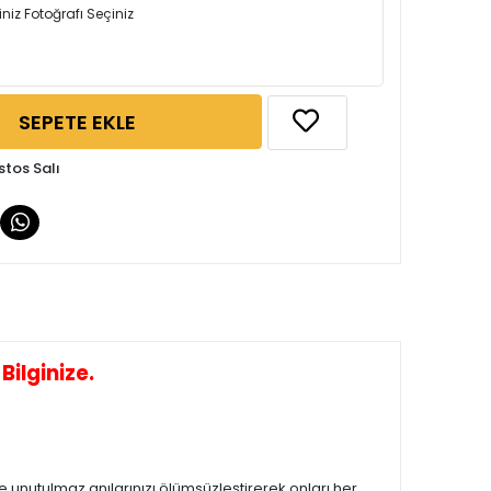
iniz Fotoğrafı Seçiniz
SEPETE EKLE
stos Salı
ilginize.
le unutulmaz anılarınızı ölümsüzleştirerek onları her