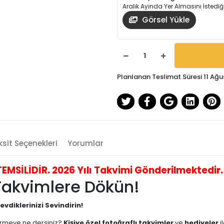
Aralık Ayında Yer Almasını İstediğ
Görsel Yükle
Planlanan Teslimat Süresi 11 Ağu
sit Seçenekleri
Yorumlar
İLİDİR. 2026 Yılı Takvimi Gönderilmektedir. B
 Takvimlere Dökün!
evdiklerinizi Sevindirin!
vermeye ne dersiniz?
Kişiye özel fotoğraflı takvimler
ve
hediyeler
i