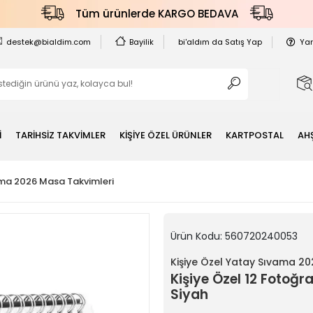
Tüm ürünlerde KARGO BEDAVA
destek@bialdim.com
Bayilik
bi'aldım da Satış Yap
Ya
İ
TARİHSİZ TAKVİMLER
KİŞİYE ÖZEL ÜRÜNLER
KARTPOSTAL
AH
ama 2026 Masa Takvimleri
Ürün Kodu:
560720240053
Kişiye Özel Yatay Sıvama 2
Kişiye Özel 12 Fotoğr
Siyah