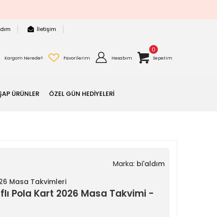
rdım
İletişim
0
Kargom Nerede?
Favorilerim
Hesabım
Sepetim
ŞAP ÜRÜNLER
ÖZEL GÜN HEDİYELERİ
Marka:
bi'aldım
026 Masa Takvimleri
aflı Pola Kart 2026 Masa Takvimi -