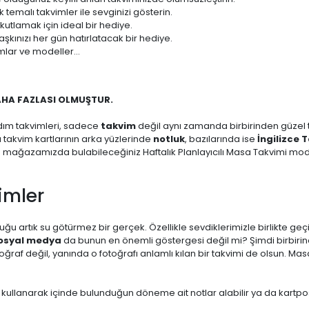
temalı takvimler ile sevginizi gösterin.
 kutlamak için ideal bir hediye.
aşkınızı her gün hatırlatacak bir hediye.
mlar ve modeller...
AHA FAZLASI OLMUŞTUR.
dım takvimleri, sadece
takvim
değil aynı zamanda birbirinden güzel ta
zı takvim kartlarının arka yüzlerinde
notluk
, bazılarında ise
İngilizce 
m mağazamızda bulabileceğiniz Haftalık Planlayıcılı Masa Takvimi mode
imler
ğu artık su götürmez bir gerçek. Özellikle sevdiklerimizle birlikte geç
osyal medya
da bunun en önemli göstergesi değil mi? Şimdi birbirin
af değil, yanında o fotoğrafı anlamlı kılan bir takvimi de olsun. Masa
 kullanarak içinde bulunduğun döneme ait notlar alabilir ya da kartpo