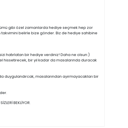
l dönümü gibi özel zamanlarda hediye seçmek hep zor
takvimini belirle bize gönder. Biz de hediye sahibine
sizi hatırlatan bir hediye verdiniz! Daha ne olsun:)
el hissetirecek, bir yıl kadar da masalarında duracak
ar da duygulandırcak, masalarından ayırmayacakları bir
ider.
SİZLERİ BEKLİYOR.