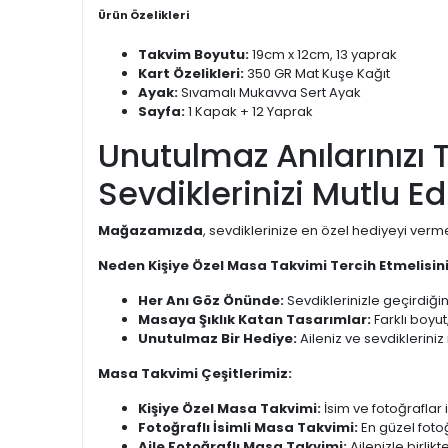
Ürün Özelikleri
Takvim Boyutu:
19cm x 12cm, 13 yaprak
Kart Özelikleri:
350 GR Mat Kuşe Kağıt
Ayak:
Sıvamalı Mukavva Sert Ayak
Sayfa:
1 Kapak + 12 Yaprak
Unutulmaz Anılarınızı 
Sevdiklerinizi Mutlu Ed
Mağazamızda
, sevdiklerinize en özel hediyeyi verm
Neden Kişiye Özel Masa Takvimi Tercih Etmelisin
Her Anı Göz Önünde:
Sevdiklerinizle geçirdiğini
Masaya Şıklık Katan Tasarımlar:
Farklı boyut
Unutulmaz Bir Hediye:
Aileniz ve sevdikleriniz
Masa Takvimi Çeşitlerimiz:
Kişiye Özel Masa Takvimi:
İsim ve fotoğraflar il
Fotoğraflı İsimli Masa Takvimi:
En güzel fotoğ
Aile Fotoğraflı Masa Takvimi:
Ailenizle birlik