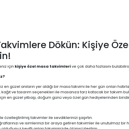
Takvimlere Dökün: Kişiye Öze
in!
eniz için
kişiye özel masa takvimleri
ve çok daha fazlasını bulabilirs
iz?
z en güzel anıların yer aldığı bir masa takvimi ile her gün onları hatırlay
, kağıt ve tasarım seçenekleri ile masanıza tarz katacak bir takvim bula
 için en güzel yılbaşı, doğum günü veya özel gün hediyelerinden biridir
e özelleştirilmiş takvimler ile sevdiklerinizi şaşırtın.
raflarınızı ve isimlerinizi bir araya getiren takvimler ile unutulmaz bir 
te olduğunuz keyifli anları takviminizde ölümsüzleştirin.