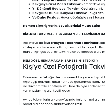
Sevgiliye Özel Masa Takvimi:
Romantik ve aşk 
Yıl Dönümü Hediyesi Takvim:
Özel günlerinizi
Sevgililer Günü Hediyesi Takvim:
Sevgilinize 
Ve Daha Fazlası:
Hayal gücünüzle sınırlı tasarı
Hemen Sipariş Verin, Sevdiklerinizi Mutlu Edin!
BİALDIM TAKVİMLERİ HER ZAMAN BİR TAKVİMDEN D
Resimli ya da
illustrasyon Tasarımlı Takvimler
Bial
süsleyen motivasyon arttırıcı, dekoratif bir objedir. Ba
olanlar için çok özel bir takvim olan ve sadece Bialdı
HEM GÖZE, HEM AMACA HİTAP ETSİN İSTEDİK! :)
Kişiye Özel Fotoğraflı Takv
Günümüzde
fotoğrafın
çok önemli bir yere sahip oldu
Açıp açıp bakmak, hatta herkese göstermek isteriz.
S
da duvarımızda sabitleyelim. Hem de öyle sadece fotoğr
yanımızdaymış gibi keyifli geçsin.
Ayrıca takvimlerin arka sayfasında bulunan not alanını
mesajıyla gönderip sürpriz yapabilirsin.