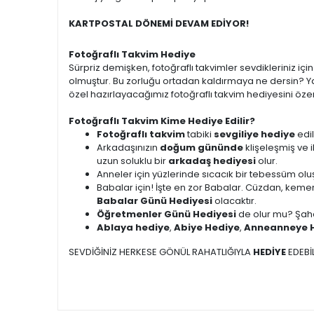
KARTPOSTAL DÖNEMİ DEVAM EDİYOR!
Fotoğraflı Takvim Hediye
Sürpriz demişken, fotoğraflı takvimler sevdikleriniz i
olmuştur. Bu zorluğu ortadan kaldırmaya ne dersin? Ya
özel hazırlayacağımız fotoğraflı takvim hediyesini özen
Fotoğraflı Takvim Kime Hediye Edilir?
Fotoğraflı takvim
tabiki
sevgiliye hediye
edil
Arkadaşınızın
doğum gününde
klişeleşmiş ve 
uzun soluklu bir
arkadaş hediyesi
olur.
Anneler için yüzlerinde sıcacık bir tebessüm ol
Babalar için! İşte en zor Babalar. Cüzdan, kemer
Babalar Günü Hediyesi
olacaktır.
Öğretmenler Günü Hediyesi
de olur mu? Şah
Ablaya hediye
,
Abiye Hediye
,
Anneanneye 
SEVDİĞİNİZ HERKESE GÖNÜL RAHATLIĞIYLA
HEDİYE
EDEBİL