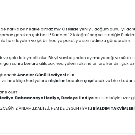
çin de harika bir hediye olmaz mı? Özellikle yeni yıl, doğum günü, yı
pman gereken çok basit! Sadece 12 fotoğraf seç ve istediğin Bialdım 
le hazırlayalım ve şık bir hediye paketiyle sizin adınıza gönderelim.
ir ve çok da kıymetli olur. Bir yıl yanıbaşından ayırmayacağı ve sürekli 
iki gün sonra kenara atılacak hediyelerin aksine onlara kendini çok öz
uşturacak
Anneler Günü Hediyesi
olur.
 vs. hep klişe hediyelere alıştırılan babaları şaşırtacak ve bir o kad
ane olur!
Hediye
.
Babaanneye Hediye, Dedeye Hediye
bu liste böyle uzar g
ECEĞİNİZ ANLAMLI,KALİTELİ, HEM DE UYGUN FİYATLI
BİALDIM TAKVİMLERİ