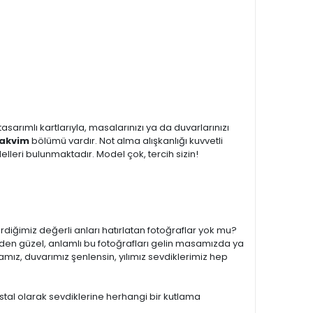
sarımlı kartlarıyla, masalarınızı ya da duvarlarınızı
Takvim
bölümü vardır. Not alma alışkanlığı kuvvetli
lleri bulunmaktadır. Model çok, tercih sizin!
irdiğimiz değerli anları hatırlatan fotoğraflar yok mu?
den güzel, anlamlı bu fotoğrafları gelin masamızda ya
mız, duvarımız şenlensin, yılımız sevdiklerimiz hep
stal olarak sevdiklerine herhangi bir kutlama