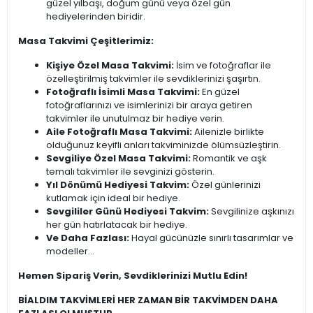
güzel yılbaşı, doğum günü veya özel gün
hediyelerinden biridir.
Masa Takvimi Çeşitlerimiz:
Kişiye Özel Masa Takvimi:
İsim ve fotoğraflar ile
özelleştirilmiş takvimler ile sevdiklerinizi şaşırtın.
Fotoğraflı İsimli Masa Takvimi:
En güzel
fotoğraflarınızı ve isimlerinizi bir araya getiren
takvimler ile unutulmaz bir hediye verin.
Aile Fotoğraflı Masa Takvimi:
Ailenizle birlikte
olduğunuz keyifli anları takviminizde ölümsüzleştirin.
Sevgiliye Özel Masa Takvimi:
Romantik ve aşk
temalı takvimler ile sevginizi gösterin.
Yıl Dönümü Hediyesi Takvim:
Özel günlerinizi
kutlamak için ideal bir hediye.
Sevgililer Günü Hediyesi Takvim:
Sevgilinize aşkınızı
her gün hatırlatacak bir hediye.
Ve Daha Fazlası:
Hayal gücünüzle sınırlı tasarımlar ve
modeller...
Hemen Sipariş Verin, Sevdiklerinizi Mutlu Edin!
BİALDIM TAKVİMLERİ HER ZAMAN BİR TAKVİMDEN DAHA