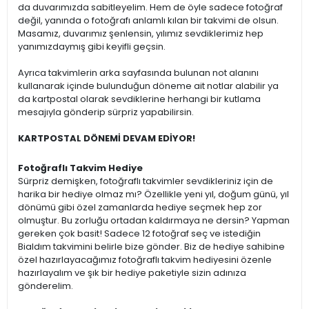
da duvarımızda sabitleyelim. Hem de öyle sadece fotoğraf
değil, yanında o fotoğrafı anlamlı kılan bir takvimi de olsun.
Masamız, duvarımız şenlensin, yılımız sevdiklerimiz hep
yanımızdaymış gibi keyifli geçsin.
Ayrıca takvimlerin arka sayfasında bulunan not alanını
kullanarak içinde bulunduğun döneme ait notlar alabilir ya
da kartpostal olarak sevdiklerine herhangi bir kutlama
mesajıyla gönderip sürpriz yapabilirsin.
KARTPOSTAL DÖNEMİ DEVAM EDİYOR!
Fotoğraflı Takvim Hediye
Sürpriz demişken, fotoğraflı takvimler sevdikleriniz için de
harika bir hediye olmaz mı? Özellikle yeni yıl, doğum günü, yıl
dönümü gibi özel zamanlarda hediye seçmek hep zor
olmuştur. Bu zorluğu ortadan kaldırmaya ne dersin? Yapman
gereken çok basit! Sadece 12 fotoğraf seç ve istediğin
Bialdım takvimini belirle bize gönder. Biz de hediye sahibine
özel hazırlayacağımız fotoğraflı takvim hediyesini özenle
hazırlayalım ve şık bir hediye paketiyle sizin adınıza
gönderelim.