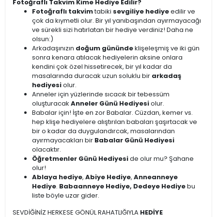
Fotoğraflı Takvim Kime Hediye Edilir?
Fotoğraflı takvim
tabiki
sevgiliye hediye
edilir ve
çok da kıymetli olur. Bir yıl yanıbaşından ayırmayacağı
ve sürekli sizi hatırlatan bir hediye verdiniz! Daha ne
olsun:)
Arkadaşınızın
doğum gününde
klişeleşmiş ve iki gün
sonra kenara atılacak hediyelerin aksine onlara
kendini çok özel hissetirecek, bir yıl kadar da
masalarında duracak uzun soluklu bir
arkadaş
hediyesi
olur.
Anneler için yüzlerinde sıcacık bir tebessüm
oluşturacak
Anneler Günü Hediyesi
olur.
Babalar için! İşte en zor Babalar. Cüzdan, kemer vs.
hep klişe hediyelere alıştırılan babaları şaşırtacak ve
bir o kadar da duygulandırcak, masalarından
ayırmayacakları bir
Babalar Günü Hediyesi
olacaktır.
Öğretmenler Günü Hediyesi
de olur mu? Şahane
olur!
Ablaya hediye
,
Abiye Hediye
,
Anneanneye
Hediye
.
Babaanneye Hediye, Dedeye Hediye
bu
liste böyle uzar gider.
SEVDİĞİNİZ HERKESE GÖNÜL RAHATLIĞIYLA
HEDİYE