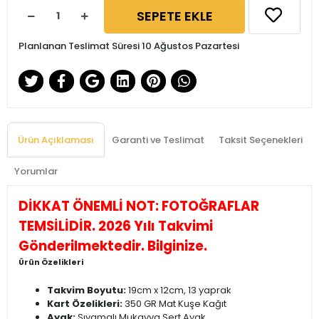
SEPETE EKLE
Planlanan Teslimat Süresi 10 Ağustos Pazartesi
Ürün Açıklaması
Garanti ve Teslimat
Taksit Seçenekleri
Yorumlar
DİKKAT ÖNEMLİ NOT: FOTOĞRAFLAR
TEMSİLİDİR. 2026 Yılı Takvimi
Gönderilmektedir. Bilginize.
Ürün Özelikleri
Takvim Boyutu:
19cm x 12cm, 13 yaprak
Kart Özelikleri:
350 GR Mat Kuşe Kağıt
Ayak:
Sıvamalı Mukavva Sert Ayak