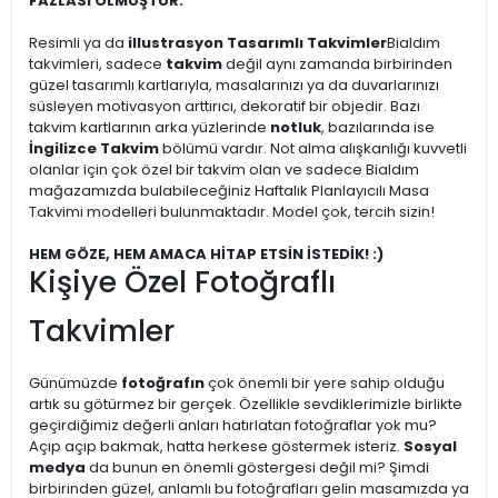
FAZLASI OLMUŞTUR.
Resimli ya da
illustrasyon Tasarımlı Takvimler
Bialdım
takvimleri, sadece
takvim
değil aynı zamanda birbirinden
güzel tasarımlı kartlarıyla, masalarınızı ya da duvarlarınızı
süsleyen motivasyon arttırıcı, dekoratif bir objedir. Bazı
takvim kartlarının arka yüzlerinde
notluk
, bazılarında ise
İngilizce Takvim
bölümü vardır. Not alma alışkanlığı kuvvetli
olanlar için çok özel bir takvim olan ve sadece Bialdım
mağazamızda bulabileceğiniz Haftalık Planlayıcılı Masa
Takvimi modelleri bulunmaktadır. Model çok, tercih sizin!
HEM GÖZE, HEM AMACA HİTAP ETSİN İSTEDİK! :)
Kişiye Özel Fotoğraflı
Takvimler
Günümüzde
fotoğrafın
çok önemli bir yere sahip olduğu
artık su götürmez bir gerçek. Özellikle sevdiklerimizle birlikte
geçirdiğimiz değerli anları hatırlatan fotoğraflar yok mu?
Açıp açıp bakmak, hatta herkese göstermek isteriz.
Sosyal
medya
da bunun en önemli göstergesi değil mi? Şimdi
birbirinden güzel, anlamlı bu fotoğrafları gelin masamızda ya