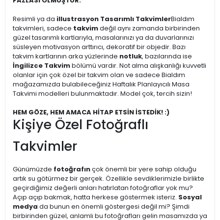
FAZLASI OLMUŞTUR.
Resimli ya da
illustrasyon Tasarımlı Takvimler
Bialdım
takvimleri, sadece
takvim
değil aynı zamanda birbirinden
güzel tasarımlı kartlarıyla, masalarınızı ya da duvarlarınızı
süsleyen motivasyon arttırıcı, dekoratif bir objedir. Bazı
takvim kartlarının arka yüzlerinde
notluk
, bazılarında ise
İngilizce Takvim
bölümü vardır. Not alma alışkanlığı kuvvetli
olanlar için çok özel bir takvim olan ve sadece Bialdım
mağazamızda bulabileceğiniz Haftalık Planlayıcılı Masa
Takvimi modelleri bulunmaktadır. Model çok, tercih sizin!
HEM GÖZE, HEM AMACA HİTAP ETSİN İSTEDİK! :)
Kişiye Özel Fotoğraflı
Takvimler
Günümüzde
fotoğrafın
çok önemli bir yere sahip olduğu
artık su götürmez bir gerçek. Özellikle sevdiklerimizle birlikte
geçirdiğimiz değerli anları hatırlatan fotoğraflar yok mu?
Açıp açıp bakmak, hatta herkese göstermek isteriz.
Sosyal
medya
da bunun en önemli göstergesi değil mi? Şimdi
birbirinden güzel, anlamlı bu fotoğrafları gelin masamızda ya