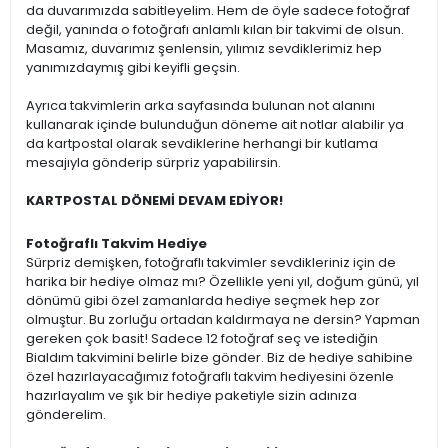
da duvarımızda sabitleyelim. Hem de öyle sadece fotoğraf
değil, yanında o fotoğrafı anlamlı kılan bir takvimi de olsun.
Masamız, duvarımız şenlensin, yılımız sevdiklerimiz hep
yanımızdaymış gibi keyifli geçsin.
Ayrıca takvimlerin arka sayfasında bulunan not alanını
kullanarak içinde bulunduğun döneme ait notlar alabilir ya
da kartpostal olarak sevdiklerine herhangi bir kutlama
mesajıyla gönderip sürpriz yapabilirsin.
KARTPOSTAL DÖNEMİ DEVAM EDİYOR!
Fotoğraflı Takvim Hediye
Sürpriz demişken, fotoğraflı takvimler sevdikleriniz için de
harika bir hediye olmaz mı? Özellikle yeni yıl, doğum günü, yıl
dönümü gibi özel zamanlarda hediye seçmek hep zor
olmuştur. Bu zorluğu ortadan kaldırmaya ne dersin? Yapman
gereken çok basit! Sadece 12 fotoğraf seç ve istediğin
Bialdım takvimini belirle bize gönder. Biz de hediye sahibine
özel hazırlayacağımız fotoğraflı takvim hediyesini özenle
hazırlayalım ve şık bir hediye paketiyle sizin adınıza
gönderelim.