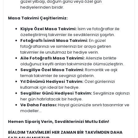
güzel yılbaşı, doğum günü veya özel gün
hediyelerinden biridir.
Masa Takvimi Çeşitlerimiz:
Kişiye Özel Masa Takvimi:
İsim ve fotoğraflar ile
özelleştirilmiş takvimler ile sevdiklerinizi şaşırtın.
Fotoğraflı İsimli Masa Takvimi:
En güzel
fotoğraflarınızı ve isimlerinizi bir araya getiren
takvimler ile unutulmaz bir hediye verin.
Aile Fotoğraflı Masa Takvimi:
Ailenizle birlikte
olduğunuz keyifli anları takviminizde ölümsüzleştirin.
Sevgiliye Özel Masa Takvimi:
Romantik ve aşk
temalı takvimler ile sevginizi gösterin.
Yıl Dönümü Hediyesi Takvim:
Özel günlerinizi
kutlamak için ideal bir hediye.
Sevgililer Günü Hediyesi Takvim:
Sevgilinize aşkınızı
her gün hatırlatacak bir hediye.
Ve Daha Fazlası:
Hayal gücünüzle sınırlı tasarımlar ve
modeller...
Hemen Sipariş Verin, Sevdiklerinizi Mutlu Edin!
BİALDIM TAKVİMLERİ HER ZAMAN BİR TAKVİMDEN DAHA