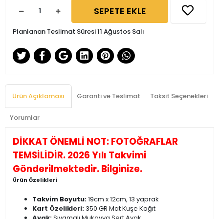
SEPETE EKLE
Planlanan Teslimat Süresi 11 Ağustos Salı
Ürün Açıklaması
Garanti ve Teslimat
Taksit Seçenekleri
Yorumlar
DİKKAT ÖNEMLİ NOT: FOTOĞRAFLAR
TEMSİLİDİR. 2026 Yılı Takvimi
Gönderilmektedir. Bilginize.
Ürün Özelikleri
Takvim Boyutu:
19cm x 12cm, 13 yaprak
Kart Özelikleri:
350 GR Mat Kuşe Kağıt
Ayak:
Sıvamalı Mukavva Sert Ayak