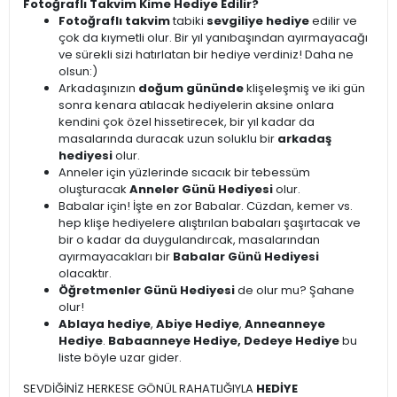
Fotoğraflı Takvim Kime Hediye Edilir?
Fotoğraflı takvim
tabiki
sevgiliye hediye
edilir ve
çok da kıymetli olur. Bir yıl yanıbaşından ayırmayacağı
ve sürekli sizi hatırlatan bir hediye verdiniz! Daha ne
olsun:)
Arkadaşınızın
doğum gününde
klişeleşmiş ve iki gün
sonra kenara atılacak hediyelerin aksine onlara
kendini çok özel hissetirecek, bir yıl kadar da
masalarında duracak uzun soluklu bir
arkadaş
hediyesi
olur.
Anneler için yüzlerinde sıcacık bir tebessüm
oluşturacak
Anneler Günü Hediyesi
olur.
Babalar için! İşte en zor Babalar. Cüzdan, kemer vs.
hep klişe hediyelere alıştırılan babaları şaşırtacak ve
bir o kadar da duygulandırcak, masalarından
ayırmayacakları bir
Babalar Günü Hediyesi
olacaktır.
Öğretmenler Günü Hediyesi
de olur mu? Şahane
olur!
Ablaya hediye
,
Abiye Hediye
,
Anneanneye
Hediye
.
Babaanneye Hediye, Dedeye Hediye
bu
liste böyle uzar gider.
SEVDİĞİNİZ HERKESE GÖNÜL RAHATLIĞIYLA
HEDİYE