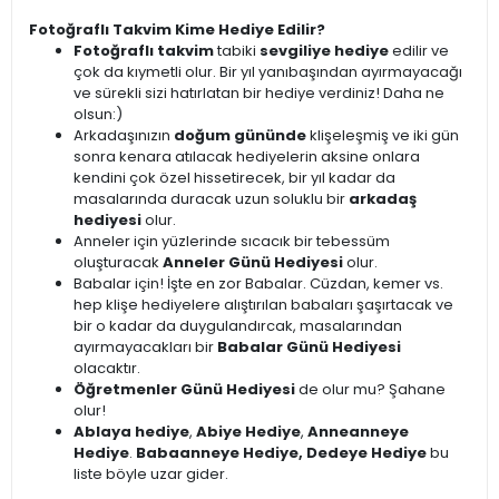
Fotoğraflı Takvim Kime Hediye Edilir?
Fotoğraflı takvim
tabiki
sevgiliye hediye
edilir ve
çok da kıymetli olur. Bir yıl yanıbaşından ayırmayacağı
ve sürekli sizi hatırlatan bir hediye verdiniz! Daha ne
olsun:)
Arkadaşınızın
doğum gününde
klişeleşmiş ve iki gün
sonra kenara atılacak hediyelerin aksine onlara
kendini çok özel hissetirecek, bir yıl kadar da
masalarında duracak uzun soluklu bir
arkadaş
hediyesi
olur.
Anneler için yüzlerinde sıcacık bir tebessüm
oluşturacak
Anneler Günü Hediyesi
olur.
Babalar için! İşte en zor Babalar. Cüzdan, kemer vs.
hep klişe hediyelere alıştırılan babaları şaşırtacak ve
bir o kadar da duygulandırcak, masalarından
ayırmayacakları bir
Babalar Günü Hediyesi
olacaktır.
Öğretmenler Günü Hediyesi
de olur mu? Şahane
olur!
Ablaya hediye
,
Abiye Hediye
,
Anneanneye
Hediye
.
Babaanneye Hediye, Dedeye Hediye
bu
liste böyle uzar gider.