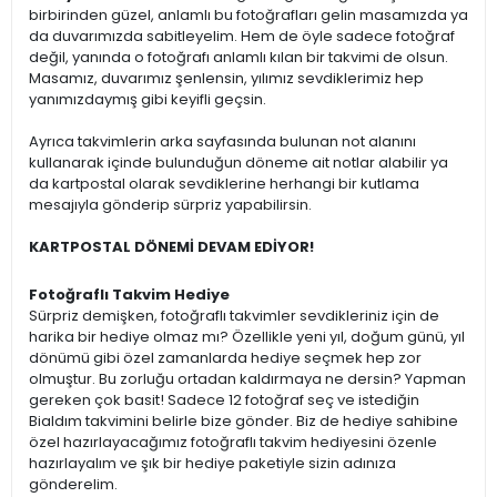
birbirinden güzel, anlamlı bu fotoğrafları gelin masamızda ya
da duvarımızda sabitleyelim. Hem de öyle sadece fotoğraf
değil, yanında o fotoğrafı anlamlı kılan bir takvimi de olsun.
Masamız, duvarımız şenlensin, yılımız sevdiklerimiz hep
yanımızdaymış gibi keyifli geçsin.
Ayrıca takvimlerin arka sayfasında bulunan not alanını
kullanarak içinde bulunduğun döneme ait notlar alabilir ya
da kartpostal olarak sevdiklerine herhangi bir kutlama
mesajıyla gönderip sürpriz yapabilirsin.
KARTPOSTAL DÖNEMİ DEVAM EDİYOR!
Fotoğraflı Takvim Hediye
Sürpriz demişken, fotoğraflı takvimler sevdikleriniz için de
harika bir hediye olmaz mı? Özellikle yeni yıl, doğum günü, yıl
dönümü gibi özel zamanlarda hediye seçmek hep zor
olmuştur. Bu zorluğu ortadan kaldırmaya ne dersin? Yapman
gereken çok basit! Sadece 12 fotoğraf seç ve istediğin
Bialdım takvimini belirle bize gönder. Biz de hediye sahibine
özel hazırlayacağımız fotoğraflı takvim hediyesini özenle
hazırlayalım ve şık bir hediye paketiyle sizin adınıza
gönderelim.