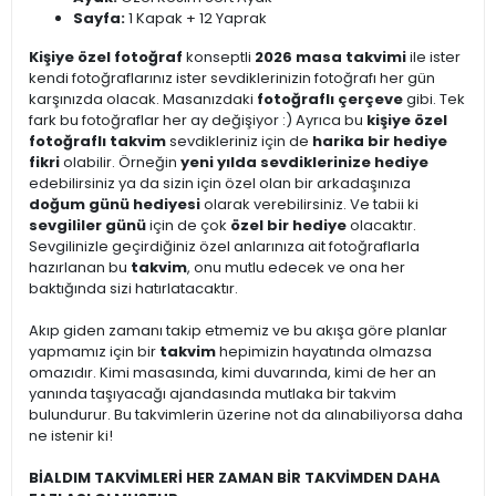
Sayfa:
1 Kapak + 12 Yaprak
Kişiye özel fotoğraf
konseptli
2026 masa takvimi
ile ister
kendi fotoğraflarınız ister sevdiklerinizin fotoğrafı her gün
karşınızda olacak. Masanızdaki
fotoğraflı çerçeve
gibi. Tek
fark bu fotoğraflar her ay değişiyor :) Ayrıca bu
kişiye özel
fotoğraflı takvim
sevdikleriniz için de
harika bir hediye
fikri
olabilir. Örneğin
yeni yılda sevdiklerinize hediye
edebilirsiniz ya da sizin için özel olan bir arkadaşınıza
doğum günü hediyesi
olarak verebilirsiniz. Ve tabii ki
sevgililer günü
için de çok
özel bir hediye
olacaktır.
Sevgilinizle geçirdiğiniz özel anlarınıza ait fotoğraflarla
hazırlanan bu
takvim
, onu mutlu edecek ve ona her
baktığında sizi hatırlatacaktır.
Akıp giden zamanı takip etmemiz ve bu akışa göre planlar
yapmamız için bir
takvim
hepimizin hayatında olmazsa
omazıdır. Kimi masasında, kimi duvarında, kimi de her an
yanında taşıyacağı ajandasında mutlaka bir takvim
bulundurur. Bu takvimlerin üzerine not da alınabiliyorsa daha
ne istenir ki!
BİALDIM TAKVİMLERİ HER ZAMAN BİR TAKVİMDEN DAHA