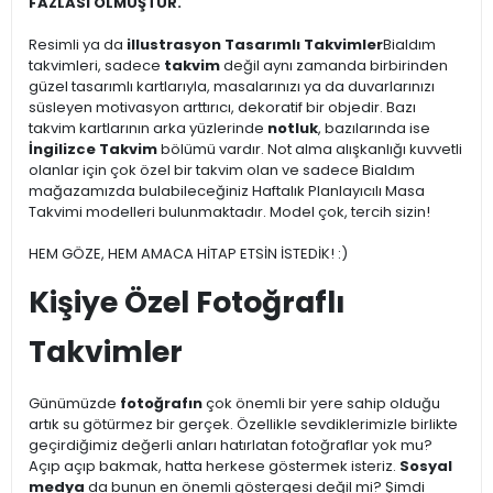
FAZLASI OLMUŞTUR.
Resimli ya da
illustrasyon Tasarımlı Takvimler
Bialdım
takvimleri, sadece
takvim
değil aynı zamanda birbirinden
güzel tasarımlı kartlarıyla, masalarınızı ya da duvarlarınızı
süsleyen motivasyon arttırıcı, dekoratif bir objedir. Bazı
takvim kartlarının arka yüzlerinde
notluk
, bazılarında ise
İngilizce Takvim
bölümü vardır. Not alma alışkanlığı kuvvetli
olanlar için çok özel bir takvim olan ve sadece Bialdım
mağazamızda bulabileceğiniz Haftalık Planlayıcılı Masa
Takvimi modelleri bulunmaktadır. Model çok, tercih sizin!
HEM GÖZE, HEM AMACA HİTAP ETSİN İSTEDİK! :)
Kişiye Özel Fotoğraflı
Takvimler
Günümüzde
fotoğrafın
çok önemli bir yere sahip olduğu
artık su götürmez bir gerçek. Özellikle sevdiklerimizle birlikte
geçirdiğimiz değerli anları hatırlatan fotoğraflar yok mu?
Açıp açıp bakmak, hatta herkese göstermek isteriz.
Sosyal
medya
da bunun en önemli göstergesi değil mi? Şimdi