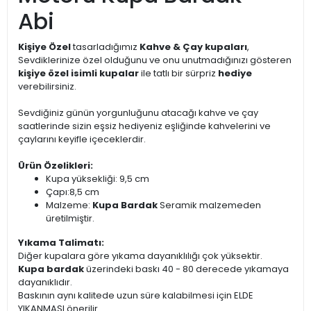
Abi
Kişiye Özel
tasarladığımız
Kahve & Çay kupaları
,
Sevdiklerinize özel olduğunu ve onu unutmadığınızı gösteren
kişiye özel isimli kupalar
ile tatlı bir sürpriz
hediye
verebilirsiniz.
Sevdiğiniz günün yorgunluğunu atacağı kahve ve çay
saatlerinde sizin eşsiz hediyeniz eşliğinde kahvelerini ve
çaylarını keyifle içeceklerdir.
Ürün Özelikleri:
Kupa yüksekliği: 9,5 cm
Çapı:8,5 cm
Malzeme:
Kupa Bardak
Seramik malzemeden
üretilmiştir.
Yıkama Talimatı:
Diğer kupalara göre yıkama dayanıklılığı çok yüksektir.
Kupa bardak
üzerindeki baskı 40 - 80 derecede yıkamaya
dayanıklıdır.
Baskının aynı kalitede uzun süre kalabilmesi için ELDE
YIKANMASI önerilir.