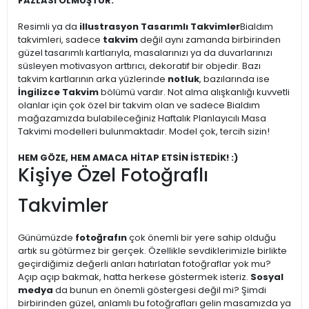
FAZLASI OLMUŞTUR.
Resimli ya da
illustrasyon Tasarımlı Takvimler
Bialdım
takvimleri, sadece
takvim
değil aynı zamanda birbirinden
güzel tasarımlı kartlarıyla, masalarınızı ya da duvarlarınızı
süsleyen motivasyon arttırıcı, dekoratif bir objedir. Bazı
takvim kartlarının arka yüzlerinde
notluk
, bazılarında ise
İngilizce Takvim
bölümü vardır. Not alma alışkanlığı kuvvetli
olanlar için çok özel bir takvim olan ve sadece Bialdım
mağazamızda bulabileceğiniz Haftalık Planlayıcılı Masa
Takvimi modelleri bulunmaktadır. Model çok, tercih sizin!
HEM GÖZE, HEM AMACA HİTAP ETSİN İSTEDİK! :)
Kişiye Özel Fotoğraflı
Takvimler
Günümüzde
fotoğrafın
çok önemli bir yere sahip olduğu
artık su götürmez bir gerçek. Özellikle sevdiklerimizle birlikte
geçirdiğimiz değerli anları hatırlatan fotoğraflar yok mu?
Açıp açıp bakmak, hatta herkese göstermek isteriz.
Sosyal
medya
da bunun en önemli göstergesi değil mi? Şimdi
birbirinden güzel, anlamlı bu fotoğrafları gelin masamızda ya