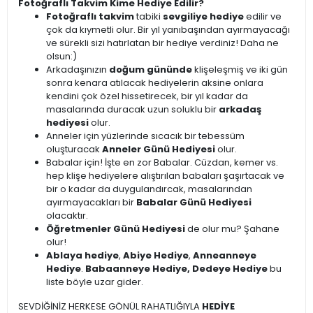
Fotoğraflı Takvim Kime Hediye Edilir?
Fotoğraflı takvim
tabiki
sevgiliye hediye
edilir ve
çok da kıymetli olur. Bir yıl yanıbaşından ayırmayacağı
ve sürekli sizi hatırlatan bir hediye verdiniz! Daha ne
olsun:)
Arkadaşınızın
doğum gününde
klişeleşmiş ve iki gün
sonra kenara atılacak hediyelerin aksine onlara
kendini çok özel hissetirecek, bir yıl kadar da
masalarında duracak uzun soluklu bir
arkadaş
hediyesi
olur.
Anneler için yüzlerinde sıcacık bir tebessüm
oluşturacak
Anneler Günü Hediyesi
olur.
Babalar için! İşte en zor Babalar. Cüzdan, kemer vs.
hep klişe hediyelere alıştırılan babaları şaşırtacak ve
bir o kadar da duygulandırcak, masalarından
ayırmayacakları bir
Babalar Günü Hediyesi
olacaktır.
Öğretmenler Günü Hediyesi
de olur mu? Şahane
olur!
Ablaya hediye
,
Abiye Hediye
,
Anneanneye
Hediye
.
Babaanneye Hediye, Dedeye Hediye
bu
liste böyle uzar gider.
SEVDİĞİNİZ HERKESE GÖNÜL RAHATLIĞIYLA
HEDİYE