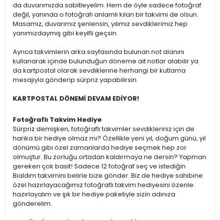
da duvarımızda sabitleyelim. Hem de öyle sadece fotoğraf
değil, yanında o fotoğrafı anlamlı kılan bir takvimi de olsun.
Masamız, duvarımız şenlensin, yılımız sevdiklerimiz hep
yanımızdaymış gibi keyifli geçsin.
Ayrıca takvimlerin arka sayfasında bulunan not alanını
kullanarak içinde bulunduğun döneme ait notlar alabilir ya
da kartpostal olarak sevdiklerine herhangi bir kutlama
mesajıyla gönderip sürpriz yapabilirsin.
KARTPOSTAL DÖNEMİ DEVAM EDİYOR!
Fotoğraflı Takvim Hediye
Sürpriz demişken, fotoğraflı takvimler sevdikleriniz için de
harika bir hediye olmaz mı? Özellikle yeni yıl, doğum günü, yıl
dönümü gibi özel zamanlarda hediye seçmek hep zor
olmuştur. Bu zorluğu ortadan kaldırmaya ne dersin? Yapman
gereken çok basit! Sadece 12 fotoğraf seç ve istediğin
Bialdım takvimini belirle bize gönder. Biz de hediye sahibine
özel hazırlayacağımız fotoğraflı takvim hediyesini özenle
hazırlayalım ve şık bir hediye paketiyle sizin adınıza
gönderelim.