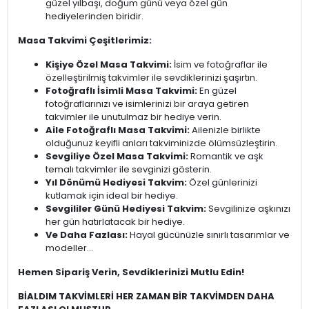
güzel yılbaşı, doğum günü veya özel gün
hediyelerinden biridir.
Masa Takvimi Çeşitlerimiz:
Kişiye Özel Masa Takvimi:
İsim ve fotoğraflar ile
özelleştirilmiş takvimler ile sevdiklerinizi şaşırtın.
Fotoğraflı İsimli Masa Takvimi:
En güzel
fotoğraflarınızı ve isimlerinizi bir araya getiren
takvimler ile unutulmaz bir hediye verin.
Aile Fotoğraflı Masa Takvimi:
Ailenizle birlikte
olduğunuz keyifli anları takviminizde ölümsüzleştirin.
Sevgiliye Özel Masa Takvimi:
Romantik ve aşk
temalı takvimler ile sevginizi gösterin.
Yıl Dönümü Hediyesi Takvim:
Özel günlerinizi
kutlamak için ideal bir hediye.
Sevgililer Günü Hediyesi Takvim:
Sevgilinize aşkınızı
her gün hatırlatacak bir hediye.
Ve Daha Fazlası:
Hayal gücünüzle sınırlı tasarımlar ve
modeller...
Hemen Sipariş Verin, Sevdiklerinizi Mutlu Edin!
BİALDIM TAKVİMLERİ HER ZAMAN BİR TAKVİMDEN DAHA