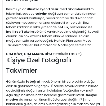
FAZLASI OLMUŞTUR.
Resimli ya da
illustrasyon Tasarımlı Takvimler
Bialdım
takvimleri, sadece
takvim
değil aynı zamanda birbirinden
güzel tasarımlı kartlarıyla, masalarınızı ya da duvarlarınızı
süsleyen motivasyon arttırıcı, dekoratif bir objedir. Bazı
takvim kartlarının arka yüzlerinde
notluk
, bazılarında ise
İngilizce Takvim
bölümü vardır. Not alma alışkanlığı kuvvetli
olanlar için çok özel bir takvim olan ve sadece Bialdım
mağazamızda bulabileceğiniz Haftalık Planlayıcılı Masa
Takvimi modelleri bulunmaktadır. Model çok, tercih sizin!
HEM GÖZE, HEM AMACA HİTAP ETSİN İSTEDİK! :)
Kişiye Özel Fotoğraflı
Takvimler
Günümüzde
fotoğrafın
çok önemli bir yere sahip olduğu
artık su götürmez bir gerçek. Özellikle sevdiklerimizle birlikte
geçirdiğimiz değerli anları hatırlatan fotoğraflar yok mu?
Açıp açıp bakmak, hatta herkese göstermek isteriz.
Sosyal
medya
da bunun en önemli göstergesi değil mi? Şimdi
birbirinden güzel, anlamlı bu fotoğrafları gelin masamızda ya