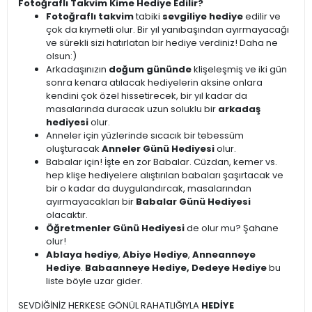
Fotoğraflı Takvim Kime Hediye Edilir?
Fotoğraflı takvim
tabiki
sevgiliye hediye
edilir ve
çok da kıymetli olur. Bir yıl yanıbaşından ayırmayacağı
ve sürekli sizi hatırlatan bir hediye verdiniz! Daha ne
olsun:)
Arkadaşınızın
doğum gününde
klişeleşmiş ve iki gün
sonra kenara atılacak hediyelerin aksine onlara
kendini çok özel hissetirecek, bir yıl kadar da
masalarında duracak uzun soluklu bir
arkadaş
hediyesi
olur.
Anneler için yüzlerinde sıcacık bir tebessüm
oluşturacak
Anneler Günü Hediyesi
olur.
Babalar için! İşte en zor Babalar. Cüzdan, kemer vs.
hep klişe hediyelere alıştırılan babaları şaşırtacak ve
bir o kadar da duygulandırcak, masalarından
ayırmayacakları bir
Babalar Günü Hediyesi
olacaktır.
Öğretmenler Günü Hediyesi
de olur mu? Şahane
olur!
Ablaya hediye
,
Abiye Hediye
,
Anneanneye
Hediye
.
Babaanneye Hediye, Dedeye Hediye
bu
liste böyle uzar gider.
SEVDİĞİNİZ HERKESE GÖNÜL RAHATLIĞIYLA
HEDİYE