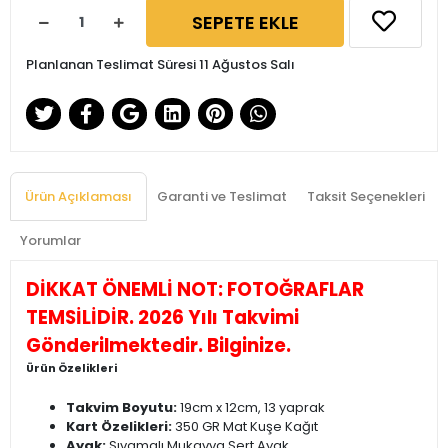
SEPETE EKLE
Planlanan Teslimat Süresi 11 Ağustos Salı
Ürün Açıklaması
Garanti ve Teslimat
Taksit Seçenekleri
Yorumlar
DİKKAT ÖNEMLİ NOT: FOTOĞRAFLAR
TEMSİLİDİR. 2026 Yılı Takvimi
Gönderilmektedir. Bilginize.
Ürün Özelikleri
Takvim Boyutu:
19cm x 12cm, 13 yaprak
Kart Özelikleri:
350 GR Mat Kuşe Kağıt
Ayak:
Sıvamalı Mukavva Sert Ayak