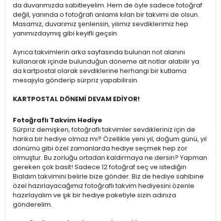
da duvarımızda sabitleyelim. Hem de öyle sadece fotoğraf
değil, yanında o fotoğrafı anlamlı kılan bir takvimi de olsun.
Masamız, duvarımız şenlensin, yılımız sevdiklerimiz hep
yanımızdaymış gibi keyifli geçsin.
Ayrıca takvimlerin arka sayfasında bulunan not alanını
kullanarak içinde bulunduğun döneme ait notlar alabilir ya
da kartpostal olarak sevdiklerine herhangi bir kutlama
mesajıyla gönderip sürpriz yapabilirsin.
KARTPOSTAL DÖNEMİ DEVAM EDİYOR!
Fotoğraflı Takvim Hediye
Sürpriz demişken, fotoğraflı takvimler sevdikleriniz için de
harika bir hediye olmaz mı? Özellikle yeni yıl, doğum günü, yıl
dönümü gibi özel zamanlarda hediye seçmek hep zor
olmuştur. Bu zorluğu ortadan kaldırmaya ne dersin? Yapman
gereken çok basit! Sadece 12 fotoğraf seç ve istediğin
Bialdım takvimini belirle bize gönder. Biz de hediye sahibine
özel hazırlayacağımız fotoğraflı takvim hediyesini özenle
hazırlayalım ve şık bir hediye paketiyle sizin adınıza
gönderelim.