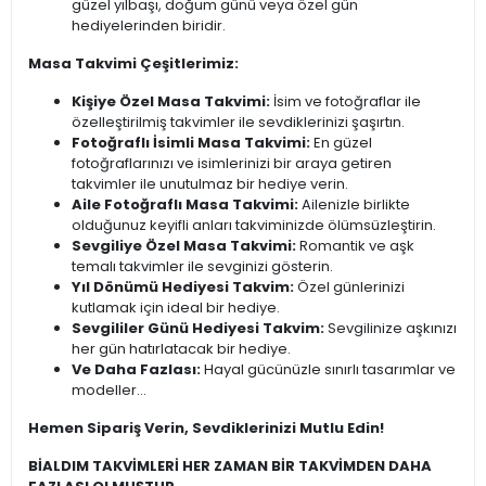
güzel yılbaşı, doğum günü veya özel gün
hediyelerinden biridir.
Masa Takvimi Çeşitlerimiz:
Kişiye Özel Masa Takvimi:
İsim ve fotoğraflar ile
özelleştirilmiş takvimler ile sevdiklerinizi şaşırtın.
Fotoğraflı İsimli Masa Takvimi:
En güzel
fotoğraflarınızı ve isimlerinizi bir araya getiren
takvimler ile unutulmaz bir hediye verin.
Aile Fotoğraflı Masa Takvimi:
Ailenizle birlikte
olduğunuz keyifli anları takviminizde ölümsüzleştirin.
Sevgiliye Özel Masa Takvimi:
Romantik ve aşk
temalı takvimler ile sevginizi gösterin.
Yıl Dönümü Hediyesi Takvim:
Özel günlerinizi
kutlamak için ideal bir hediye.
Sevgililer Günü Hediyesi Takvim:
Sevgilinize aşkınızı
her gün hatırlatacak bir hediye.
Ve Daha Fazlası:
Hayal gücünüzle sınırlı tasarımlar ve
modeller...
Hemen Sipariş Verin, Sevdiklerinizi Mutlu Edin!
BİALDIM TAKVİMLERİ HER ZAMAN BİR TAKVİMDEN DAHA