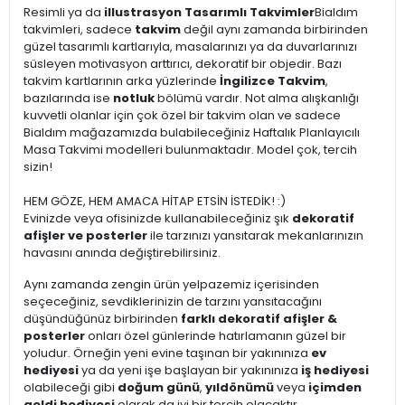
Resimli ya da
illustrasyon Tasarımlı Takvimler
Bialdım
takvimleri, sadece
takvim
değil aynı zamanda birbirinden
güzel tasarımlı kartlarıyla, masalarınızı ya da duvarlarınızı
süsleyen motivasyon arttırıcı, dekoratif bir objedir. Bazı
takvim kartlarının arka yüzlerinde
İngilizce Takvim
,
bazılarında ise
notluk
bölümü vardır. Not alma alışkanlığı
kuvvetli olanlar için çok özel bir takvim olan ve sadece
Bialdım mağazamızda bulabileceğiniz Haftalık Planlayıcılı
Masa Takvimi modelleri bulunmaktadır. Model çok, tercih
sizin!
HEM GÖZE, HEM AMACA HİTAP ETSİN İSTEDİK! :)
Evinizde veya ofisinizde kullanabileceğiniz şık
dekoratif
afişler ve posterler
ile tarzınızı yansıtarak mekanlarınızın
havasını anında değiştirebilirsiniz.
Aynı zamanda zengin ürün yelpazemiz içerisinden
seçeceğiniz, sevdiklerinizin de tarzını yansıtacağını
düşündüğünüz birbirinden
farklı dekoratif afişler &
posterler
onları özel günlerinde hatırlamanın güzel bir
yoludur. Örneğin yeni evine taşınan bir yakınınıza
ev
hediyesi
ya da yeni işe başlayan bir yakınınıza
iş hediyesi
olabileceği gibi
doğum günü
,
yıldönümü
veya
içimden
geldi hediyesi
olarak da iyi bir tercih olacaktır.