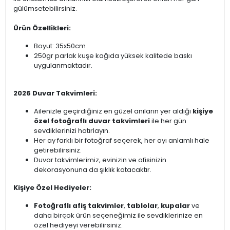
gülümsetebilirsiniz.
Ürün Özellikleri:
Boyut: 35x50cm
250gr parlak kuşe kağıda yüksek kalitede baskı
uygulanmaktadır.
2026 Duvar Takvimleri:
Ailenizle geçirdiğiniz en güzel anıların yer aldığı
kişiye
özel fotoğraflı duvar takvimleri
ile her gün
sevdiklerinizi hatırlayın.
Her ay farklı bir fotoğraf seçerek, her ayı anlamlı hale
getirebilirsiniz.
Duvar takvimlerimiz, evinizin ve ofisinizin
dekorasyonuna da şıklık katacaktır.
Kişiye Özel Hediyeler:
Fotoğraflı afiş takvimler
,
tablolar
,
kupalar
ve
daha birçok ürün seçeneğimiz ile sevdiklerinize en
özel hediyeyi verebilirsiniz.