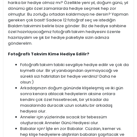
harika bir hediye olmaz mı? Özellikle yeni yıl, doğum günü, yıl
dönümü gibi özel zamanlarda hediye seçmek hep zor
olmuştur. Bu zorluğu ortadan kaldırmaya ne dersin? Yapman
gereken çok basit! Sadece 12 fotoğraf seç ve istediğin
Bialdım takvimini belirle bize gönder. Biz de hediye sahibine
özel hazırlayacağımız fotoğraflı takvim hediyesini özenle
hazırlayalım ve şık bir hediye paketiyle sizin adınıza
gönderelim.
Fotoğraflı Takvim Kime Hediye Edilir?
Fotoğraflı takvim tabiki sevgiliye hediye edilir ve çok da
kıymetli olur. Bir yıl yanıbaşından ayırmayacağı ve
sürekli sizi hatırlatan bir hediye verdiniz! Daha ne
olsun:)
Arkadaşınızın doğum gününde klişeleşmiş ve iki gün
sonra kenara atılacak hediyelerin aksine onlara
kendini çok özel hissetirecek, bir yıl kadar da
masalarında duracak uzun soluklu bir arkadaş
hediyesi olur.
Anneler için yüzlerinde sıcacık bir tebessüm
oluşturacak Anneler Günü Hediyesi olur.
Babalar için! İşte en zor Babalar. Cüzdan, kemer vs.
hep klişe hediyelere alıştırılan babaları şaşırtacak ve